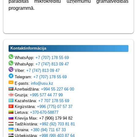
parādītas mikrokredītu uzņēmumu grāmatvedības
programmā.
Kontaktinformācija
WhatsApp:
+7 (707) 178 55 69
WhatsApp:
+7 (747) 813 09 47
Viber:
+7 (747) 813 09 47
Telegram:
+7 (707) 178 55 69
E-pasts:
info@usu.kz
Azerbaidžāna:
+994 55 227 66 00
Gruzija:
+995 577 44 77 99
Kazahstāna:
+7 707 178 55 69
Kirgizstāna:
+996 (775) 07 57 37
Lietuva:
+370-670-58877
Krievija Max: +7 (906) 179 94 82
Tadžikistāna:
+992 (92) 703 81 81
Ukraina:
+380 (94) 711 67 33
Uzbekistāna:
+998 (99) 403 87 64