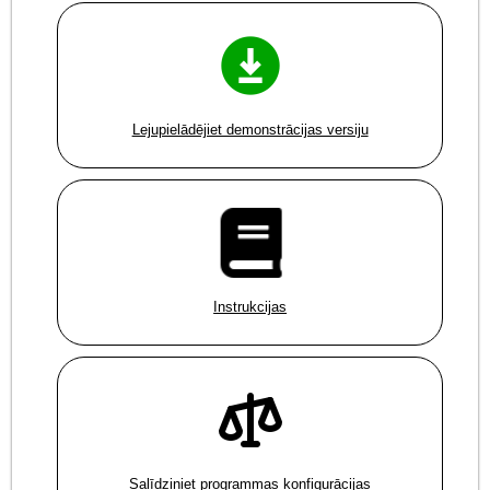
Lejupielādējiet demonstrācijas versiju
Instrukcijas
Salīdziniet programmas konfigurācijas