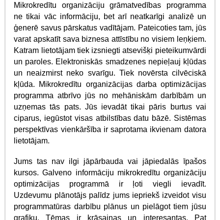
Mikrokredītu organizāciju grāmatvedības programma
ne tikai vāc informāciju, bet arī neatkarīgi analizē un
ģenerē savus pārskatus vadītājam. Pateicoties tam, jūs
varat apskatīt sava biznesa attīstību no visiem leņķiem.
Katram lietotājam tiek izsniegti atsevišķi pieteikumvārdi
un paroles. Elektroniskās smadzenes nepieļauj kļūdas
un neaizmirst neko svarīgu. Tiek novērsta cilvēciskā
kļūda. Mikrokredītu organizācijas darba optimizācijas
programma atbrīvo jūs no mehāniskām darbībām un
uzņemas tās pats. Jūs ievadāt tikai pāris burtus vai
ciparus, iegūstot visas atbilstības datu bāzē. Sistēmas
perspektīvas vienkāršība ir saprotama ikvienam datora
lietotājam.
Jums tas nav ilgi jāpārbauda vai jāpiedalās īpašos
kursos. Galveno informāciju mikrokredītu organizāciju
optimizācijas programmā ir ļoti viegli ievadīt.
Uzdevumu plānotājs palīdz jums iepriekš izveidot visu
programmatūras darbību plānus un pielāgot tiem jūsu
grafiku. Tēmas ir krāsainas un interesantas. Pat