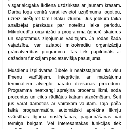
visgarlaicīgākā ikdiena uzdzirkstīs ar jaunām krāsām.
Darba loga centrā varat ievietot uzņēmuma logotipu,
uzreiz piešķirot tam lielāku izturību. Jūs jebkurā laikā
analizējat pārskatus par noteiktu laika periodu.
Mikrokredītu organizāciju programma ģenerē skaidrus
un saprotamus ziņojumus vadītājam. Ja rodas šāda
vajadzība, var uzlabot mikrokredītu organizāciju
grāmatvedības programmu. Tas tiek papildināts ar
dažādām funkcijām pēc atsevišķa pasūtījuma.
Mūsdienu izpildvaras Bībele ir neaizstājams rīks visu
līmeņu vadītājiem. Integrācija ar maksājumu
termināliem atvieglo parādu dzēšanas procedūru.
Programma neatkarīgi aprēķina procentu likmi, soda
procentus un citus rādītājus katram aizņēmējam. Šeit
jūs varat darboties ar vairākām valūtām. Tajā pašā
laikā programmatūra automātiski aprēķina likmju
svārstības līguma noslēgšanas, pagarināšanas vai
termiņa beigām. Vēl interesantākas funkcijas tiek