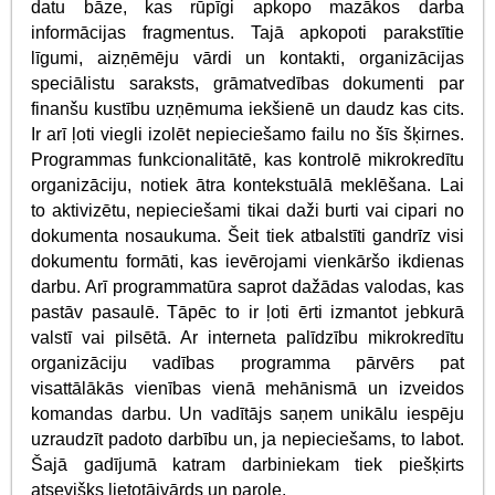
datu bāze, kas rūpīgi apkopo mazākos darba
informācijas fragmentus. Tajā apkopoti parakstītie
līgumi, aizņēmēju vārdi un kontakti, organizācijas
speciālistu saraksts, grāmatvedības dokumenti par
finanšu kustību uzņēmuma iekšienē un daudz kas cits.
Ir arī ļoti viegli izolēt nepieciešamo failu no šīs šķirnes.
Programmas funkcionalitātē, kas kontrolē mikrokredītu
organizāciju, notiek ātra kontekstuālā meklēšana. Lai
to aktivizētu, nepieciešami tikai daži burti vai cipari no
dokumenta nosaukuma. Šeit tiek atbalstīti gandrīz visi
dokumentu formāti, kas ievērojami vienkāršo ikdienas
darbu. Arī programmatūra saprot dažādas valodas, kas
pastāv pasaulē. Tāpēc to ir ļoti ērti izmantot jebkurā
valstī vai pilsētā. Ar interneta palīdzību mikrokredītu
organizāciju vadības programma pārvērs pat
visattālākās vienības vienā mehānismā un izveidos
komandas darbu. Un vadītājs saņem unikālu iespēju
uzraudzīt padoto darbību un, ja nepieciešams, to labot.
Šajā gadījumā katram darbiniekam tiek piešķirts
atsevišķs lietotājvārds un parole.