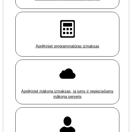
Aprēķiniet programmatūras izmaksas
Aprēķiniet mākoņa izmaksas, ja jums ir nepieciešams
mākoņa serveris