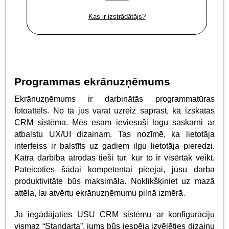
Kas ir izstrādātājs?
Programmas ekrānuzņēmums
Ekrānuzņēmums ir darbinātās programmatūras
fotoattēls. No tā jūs varat uzreiz saprast, kā izskatās
CRM sistēma. Mēs esam ieviesuši logu saskarni ar
atbalstu UX/UI dizainam. Tas nozīmē, ka lietotāja
interfeiss ir balstīts uz gadiem ilgu lietotāja pieredzi.
Katra darbība atrodas tieši tur, kur to ir visērtāk veikt.
Pateicoties šādai kompetentai pieejai, jūsu darba
produktivitāte būs maksimāla. Noklikšķiniet uz mazā
attēla, lai atvērtu ekrānuzņēmumu pilnā izmērā.
Ja iegādājaties USU CRM sistēmu ar konfigurāciju
vismaz “Standarta”, jums būs iespēja izvēlēties dizainu