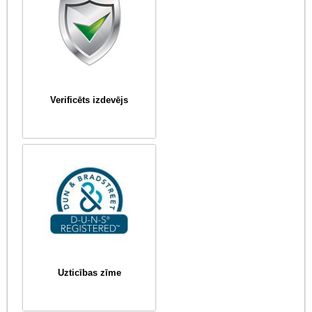
Verificēts izdevējs
Uzticības zīme