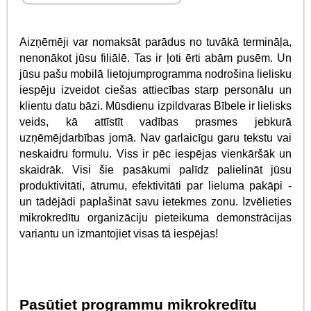
Aizņēmēji var nomaksāt parādus no tuvākā termināļa,
nenonākot jūsu filiālē. Tas ir ļoti ērti abām pusēm. Un
jūsu pašu mobilā lietojumprogramma nodrošina lielisku
iespēju izveidot ciešas attiecības starp personālu un
klientu datu bāzi. Mūsdienu izpildvaras Bībele ir lielisks
veids, kā attīstīt vadības prasmes jebkurā
uzņēmējdarbības jomā. Nav garlaicīgu garu tekstu vai
neskaidru formulu. Viss ir pēc iespējas vienkāršāk un
skaidrāk. Visi šie pasākumi palīdz palielināt jūsu
produktivitāti, ātrumu, efektivitāti par lieluma pakāpi -
un tādējādi paplašināt savu ietekmes zonu. Izvēlieties
mikrokredītu organizāciju pieteikuma demonstrācijas
variantu un izmantojiet visas tā iespējas!
Pasūtiet programmu mikrokredītu