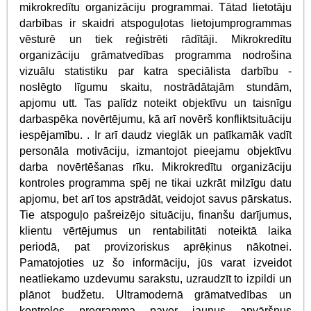
mikrokredītu organizāciju programmai. Tātad lietotāju
darbības ir skaidri atspoguļotas lietojumprogrammas
vēsturē un tiek reģistrēti rādītāji. Mikrokredītu
organizāciju grāmatvedības programma nodrošina
vizuālu statistiku par katra speciālista darbību -
noslēgto līgumu skaitu, nostrādātajām stundām,
apjomu utt. Tas palīdz noteikt objektīvu un taisnīgu
darbaspēka novērtējumu, kā arī novērš konfliktsituāciju
iespējamību. . Ir arī daudz vieglāk un patīkamāk vadīt
personāla motivāciju, izmantojot pieejamu objektīvu
darba novērtēšanas rīku. Mikrokredītu organizāciju
kontroles programma spēj ne tikai uzkrāt milzīgu datu
apjomu, bet arī tos apstrādāt, veidojot savus pārskatus.
Tie atspoguļo pašreizējo situāciju, finanšu darījumus,
klientu vērtējumus un rentabilitāti noteiktā laika
periodā, pat provizoriskus aprēķinus nākotnei.
Pamatojoties uz šo informāciju, jūs varat izveidot
neatliekamo uzdevumu sarakstu, uzraudzīt to izpildi un
plānot budžetu. Ultramodernā grāmatvedības un
kontroles programma paver jaunus apvāršņus