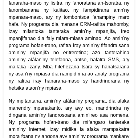
fanaraha-maso ny lisitra, ny fanoratana an-tsoratra, ny
fanombanana ny kalitao, ny fampidirana amn'ny
mpanara-maso, ary ny tombontsoa fanampiny maro
hafa. Ny programa dia manana CRM-rafitra mahomby,
izay mifantoka tanteraka amin'ny mpanjifa, ireo
mpanjifanao dia faly miara-miasa aminao. Ao amin'ny
programa hofan-trano, rafitra iray amin'ny fifandraisana
amin'ny mpanjifa no eritreretina; azo tanterahina
amin'ny alàlan'ny telefaona, antso, hafatra SMS, ary
mailaka izany. Mba hifehezana tsara sy hanatsarana
ny asan'ny mpiasa dia nampidirina ao anaty programa
ny rafitra iray hanaraha-maso sy handrindrana ny
hetsika ataon'ny mpiasa.
Ny mpitantana, amin'ny alàlan'ny programa, dia afaka
manendry mpanakanto, ary avy eo, mandrindra ny
dingana amin'ny fandrosoana amin'ireo asa nomena.
Ny programa hofan-trano dia mifangaro tanteraka
amin'ny Internet, izay midika fa afaka mampakatra
mora foana ny angona avy amin'ny programa mankany