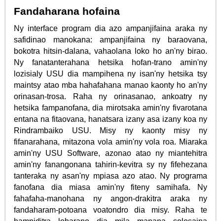
Fandaharana hofaina
Ny interface program dia azo ampanjifaina araka ny
safidinao manokana: ampanjifaina ny baraovana,
bokotra hitsin-dalana, vahaolana loko ho an'ny birao.
Ny fanatanterahana hetsika hofan-trano amin'ny
lozisialy USU dia mampihena ny isan'ny hetsika tsy
maintsy atao mba hahafahana manao kaonty ho an'ny
orinasan-trosa. Raha ny orinasanao, ankoatry ny
hetsika fampanofana, dia mirotsaka amin'ny fivarotana
entana na fitaovana, hanatsara izany asa izany koa ny
Rindrambaiko USU. Misy ny kaonty misy ny
fifanarahana, mitazona vola amin'ny vola roa. Miaraka
amin'ny USU Software, azonao atao ny miantehitra
amin'ny fanangonana tahirin-kevitra sy ny fifehezana
tanteraka ny asan'ny mpiasa azo atao. Ny programa
fanofana dia miasa amin'ny fiteny samihafa. Ny
fahafaha-manohana ny angon-drakitra araka ny
fandaharam-potoana voatondro dia misy. Raha te