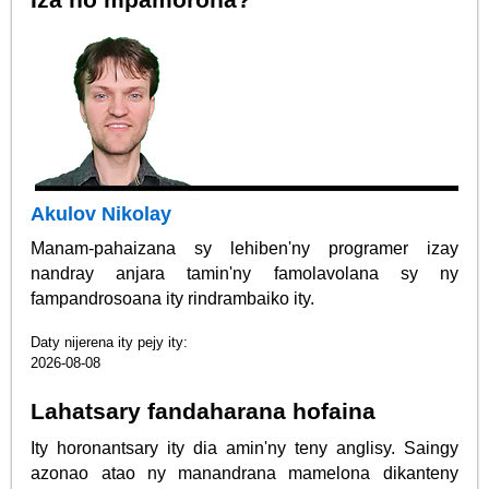
Akulov Nikolay
Manam-pahaizana sy lehiben'ny programer izay
nandray anjara tamin'ny famolavolana sy ny
fampandrosoana ity rindrambaiko ity.
Daty nijerena ity pejy ity:
2026-08-08
Lahatsary fandaharana hofaina
Ity horonantsary ity dia amin'ny teny anglisy. Saingy
azonao atao ny manandrana mamelona dikanteny