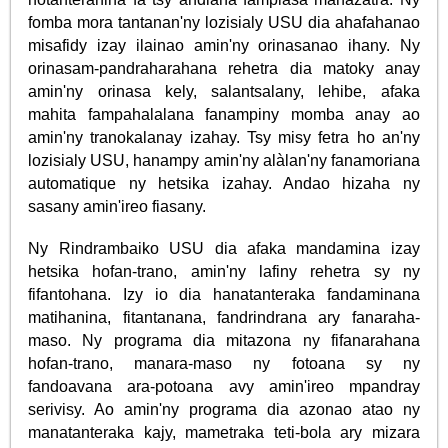
fomba mora tantanan'ny lozisialy USU dia ahafahanao
misafidy izay ilainao amin'ny orinasanao ihany. Ny
orinasam-pandraharahana rehetra dia matoky anay
amin'ny orinasa kely, salantsalany, lehibe, afaka
mahita fampahalalana fanampiny momba anay ao
amin'ny tranokalanay izahay. Tsy misy fetra ho an'ny
lozisialy USU, hanampy amin'ny alàlan'ny fanamoriana
automatique ny hetsika izahay. Andao hizaha ny
sasany amin'ireo fiasany.
Ny Rindrambaiko USU dia afaka mandamina izay
hetsika hofan-trano, amin'ny lafiny rehetra sy ny
fifantohana. Izy io dia hanatanteraka fandaminana
matihanina, fitantanana, fandrindrana ary fanaraha-
maso. Ny programa dia mitazona ny fifanarahana
hofan-trano, manara-maso ny fotoana sy ny
fandoavana ara-potoana avy amin'ireo mpandray
serivisy. Ao amin'ny programa dia azonao atao ny
manatanteraka kajy, mametraka teti-bola ary mizara