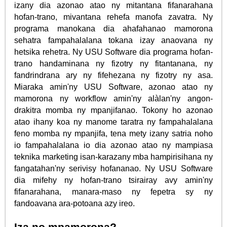
izany dia azonao atao ny mitantana fifanarahana
hofan-trano, mivantana rehefa manofa zavatra. Ny
programa manokana dia ahafahanao mamorona
sehatra fampahalalana tokana izay anaovana ny
hetsika rehetra. Ny USU Software dia programa hofan-
trano handaminana ny fizotry ny fitantanana, ny
fandrindrana ary ny fifehezana ny fizotry ny asa.
Miaraka amin'ny USU Software, azonao atao ny
mamorona ny workflow amin'ny alàlan'ny angon-
drakitra momba ny mpanjifanao. Tokony ho azonao
atao ihany koa ny manome taratra ny fampahalalana
feno momba ny mpanjifa, tena mety izany satria noho
io fampahalalana io dia azonao atao ny mampiasa
teknika marketing isan-karazany mba hampirisihana ny
fangatahan'ny serivisy hofananao. Ny USU Software
dia mifehy ny hofan-trano tsirairay avy amin'ny
fifanarahana, manara-maso ny fepetra sy ny
fandoavana ara-potoana azy ireo.
Iza no mpamorona?