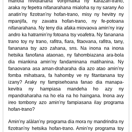
manofa hividianana vonjimaika ny karazan-trano,
araka ny fepetra nifanarahana mialoha sy ny sarany Ao
anatin'ny fizotran'ny hofan-trano, misy ny hevitry ny
mpanjifa, ny zavatra hofan-trano, ny fe-potoana
nifanarahana. Ny teny dia afaka miovaova amin'ny iray
andro ka hatramin'ny fotoana tsy voafetra. Ny fananana
trano toy ny trano, rafitra, fiara, fitaovana, rafitra, tany,
fananana tsy azo zahana, sns. Na inona na inona
hetsika fanofana ataonao, ny fahombiazana ara-bola
dia miankina amin'ny fandaminana matihanina. Ny
fanaovana asa aman-draharaha dia azo atao amin'ny
fomba mihatsara, fa hahomby ve ny fitantanana toy
izany? Araky ny fampisehoana fanao dia manapa-
kevitra ny hampiasa mandeha ho azy ny
mpandraharaha na ho ela na ho haingana. Inona avy
ireo tombony azo amin'ny fampiasana ilay programa
hofan-trano?
Amin'ny alàlan'ny programa dia mora ny mandrindra ny
fizotran'ny hetsika hofan-trano. Amin'ny programa toy