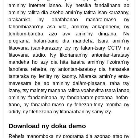
amin'ny Internet ianao. Ny hetsika fandalinana ao
amin'ny rafitra dia aseho amin'ny tatitra isan-karazany,
arakaraka ny ahafahanao manara-maso ny
fahombiazan'ny asa vita, amin'ny ankapobeny, ny
tombom-barotra azo avy amin'ny dingana. Ny
programa hofan-trano dia mandeha tsara amin'ny
fitaovana isan-karazany toy ny fakan-tsary CCTV na
fitaovana audio. Ny fikorianan'ny antontan-taratasy
mandeha ho azy dia hita taratra amin'ny fizotran'ny
fanofana rehetra, ny antontan-taratasy dia hanaraka
tanteraka ny fenitry ny kaonty. Miaraka amin'ny enta-
mavesatra be ao amin'ny dalàm-piasana, raha tsy
izany, tsy maintsy manana rafitra voahevitra tsara ianao
amin'ny fandaminana ny fandaharam-potoana hofan-
trano, ny fanaraha-maso ny fehezan-teny momba ny
adidy, ny fifehezana ny fifanarahan'ny samy izy.
Download ny doka demo
Rehefa manomboka ny programa dia azonao atao ny