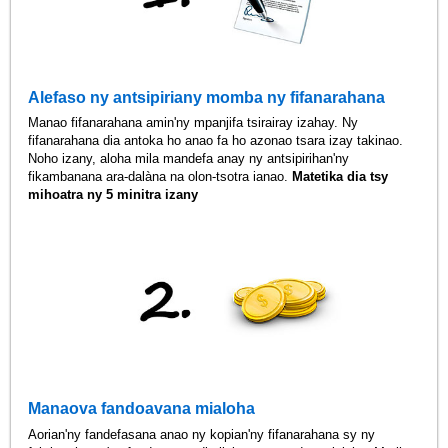
Alefaso ny antsipiriany momba ny fifanarahana
Manao fifanarahana amin'ny mpanjifa tsirairay izahay. Ny
fifanarahana dia antoka ho anao fa ho azonao tsara izay takinao.
Noho izany, aloha mila mandefa anay ny antsipirihan'ny
fikambanana ara-dalàna na olon-tsotra ianao.
Matetika dia tsy
mihoatra ny 5 minitra izany
Manaova fandoavana mialoha
Aorian'ny fandefasana anao ny kopian'ny fifanarahana sy ny