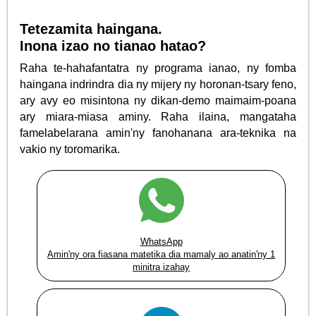
Tetezamita haingana.
Inona izao no tianao hatao?
Raha te-hahafantatra ny programa ianao, ny fomba
haingana indrindra dia ny mijery ny horonan-tsary feno,
ary avy eo misintona ny dikan-demo maimaim-poana
ary miara-miasa aminy. Raha ilaina, mangataha
famelabelarana amin'ny fanohanana ara-teknika na
vakio ny toromarika.
WhatsApp
Amin'ny ora fiasana matetika dia mamaly ao anatin'ny 1
minitra izahay