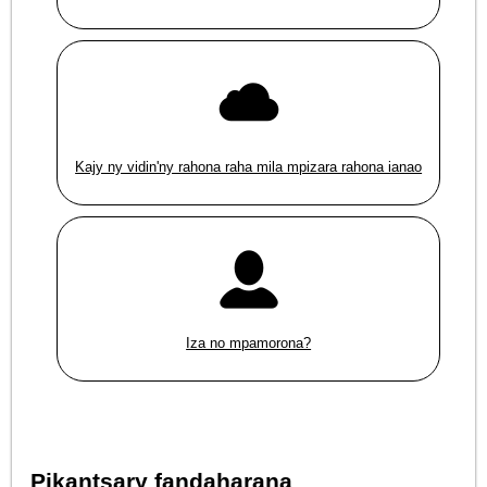
Kajy ny vidin'ny rahona raha mila mpizara rahona ianao
Iza no mpamorona?
Pikantsary fandaharana