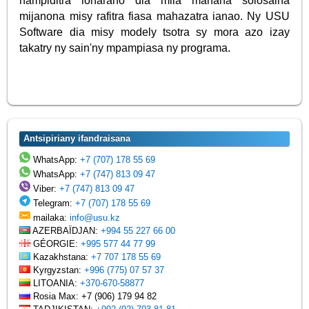
hampiditra loharano dia mila manana solosaina
mijanona misy rafitra fiasa mahazatra ianao. Ny USU
Software dia misy modely tsotra sy mora azo izay
takatry ny sain'ny mpampiasa ny programa.
Antsipiriany ifandraisana
WhatsApp:
+7 (707) 178 55 69
WhatsApp:
+7 (747) 813 09 47
Viber:
+7 (747) 813 09 47
Telegram:
+7 (707) 178 55 69
mailaka:
info@usu.kz
AZERBAÏDJAN:
+994 55 227 66 00
GÉORGIE:
+995 577 44 77 99
Kazakhstana:
+7 707 178 55 69
Kyrgyzstan:
+996 (775) 07 57 37
LITOANIA:
+370-670-58877
Rosia Max: +7 (906) 179 94 82