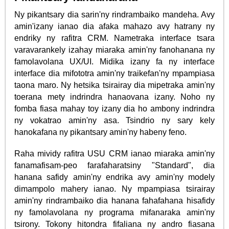
Ny pikantsary dia sarin'ny rindrambaiko mandeha. Avy
amin'izany ianao dia afaka mahazo avy hatrany ny
endriky ny rafitra CRM. Nametraka interface tsara
varavarankely izahay miaraka amin'ny fanohanana ny
famolavolana UX/UI. Midika izany fa ny interface
interface dia mifototra amin'ny traikefan'ny mpampiasa
taona maro. Ny hetsika tsirairay dia mipetraka amin'ny
toerana mety indrindra hanaovana izany. Noho ny
fomba fiasa mahay toy izany dia ho ambony indrindra
ny vokatrao amin'ny asa. Tsindrio ny sary kely
hanokafana ny pikantsary amin'ny habeny feno.
Raha mividy rafitra USU CRM ianao miaraka amin'ny
fanamafisam-peo farafaharatsiny "Standard", dia
hanana safidy amin'ny endrika avy amin'ny modely
dimampolo mahery ianao. Ny mpampiasa tsirairay
amin'ny rindrambaiko dia hanana fahafahana hisafidy
ny famolavolana ny programa mifanaraka amin'ny
tsirony. Tokony hitondra fifaliana ny andro fiasana