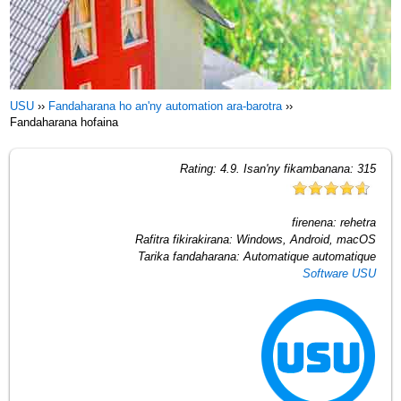
USU
››
Fandaharana ho an'ny automation ara-barotra
››
Fandaharana hofaina
Rating:
4.9
. Isan'ny fikambanana:
315
firenena:
rehetra
Rafitra fikirakirana:
Windows, Android, macOS
Tarika fandaharana:
Automatique automatique
Software USU