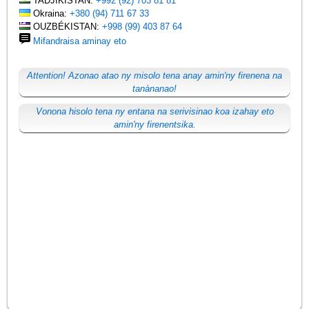
TADJIKISTAN:
+992 (92) 703 81 81
Okraina:
+380 (94) 711 67 33
OUZBÉKISTAN:
+998 (99) 403 87 64
Mifandraisa aminay eto
Attention! Azonao atao ny misolo tena anay amin'ny firenena na
tanànanao!
Vonona hisolo tena ny entana na serivisinao koa izahay eto
amin'ny firenentsika.