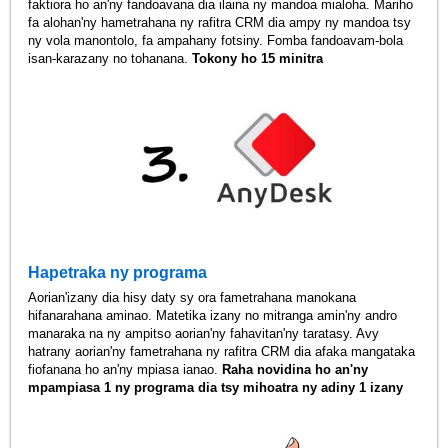
faktiora ho an'ny fandoavana dia ilaina ny mandoa mialoha. Mariho
fa alohan'ny hametrahana ny rafitra CRM dia ampy ny mandoa tsy
ny vola manontolo, fa ampahany fotsiny. Fomba fandoavam-bola
isan-karazany no tohanana.
Tokony ho 15 minitra
Hapetraka ny programa
Aorian'izany dia hisy daty sy ora fametrahana manokana
hifanarahana aminao. Matetika izany no mitranga amin'ny andro
manaraka na ny ampitso aorian'ny fahavitan'ny taratasy. Avy
hatrany aorian'ny fametrahana ny rafitra CRM dia afaka mangataka
fiofanana ho an'ny mpiasa ianao.
Raha novidina ho an'ny
mpampiasa 1 ny programa dia tsy mihoatra ny adiny 1 izany