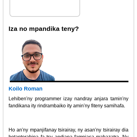
Iza no mpandika teny?
Koilo Roman
Lehiben'ny programmer izay nandray anjara tamin'ny
fandikana ity rindrambaiko ity amin'ny fiteny samihafa.
Ho an'ny mpanjifanay tsirairay, ny asan'ny tsirairay dia
hotanterahina fa tsy andiana fampiasa mahazatra. Ny