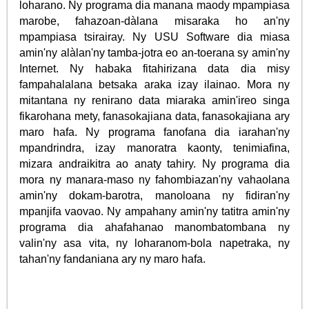
loharano. Ny programa dia manana maody mpampiasa
marobe, fahazoan-dàlana misaraka ho an'ny
mpampiasa tsirairay. Ny USU Software dia miasa
amin'ny alàlan'ny tamba-jotra eo an-toerana sy amin'ny
Internet. Ny habaka fitahirizana data dia misy
fampahalalana betsaka araka izay ilainao. Mora ny
mitantana ny renirano data miaraka amin'ireo singa
fikarohana mety, fanasokajiana data, fanasokajiana ary
maro hafa. Ny programa fanofana dia iarahan'ny
mpandrindra, izay manoratra kaonty, tenimiafina,
mizara andraikitra ao anaty tahiry. Ny programa dia
mora ny manara-maso ny fahombiazan'ny vahaolana
amin'ny dokam-barotra, manoloana ny fidiran'ny
mpanjifa vaovao. Ny ampahany amin'ny tatitra amin'ny
programa dia ahafahanao manombatombana ny
valin'ny asa vita, ny loharanom-bola napetraka, ny
tahan'ny fandaniana ary ny maro hafa.