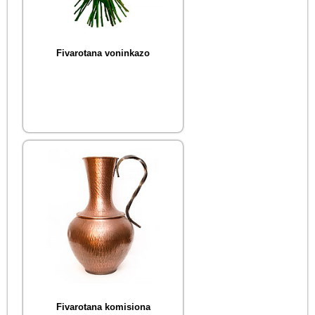
Fivarotana voninkazo
Fivarotana komisiona