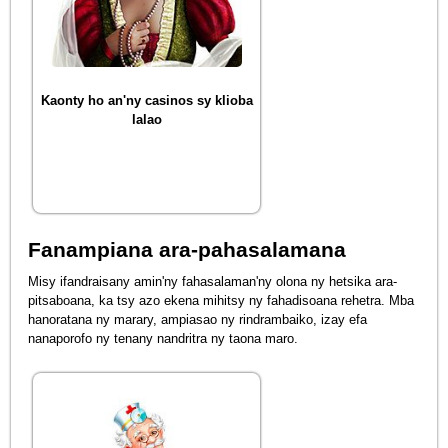
Kaonty ho an'ny casinos sy klioba
lalao
Fanampiana ara-pahasalamana
Misy ifandraisany amin'ny fahasalaman'ny olona ny hetsika ara-
pitsaboana, ka tsy azo ekena mihitsy ny fahadisoana rehetra. Mba
hanoratana ny marary, ampiasao ny rindrambaiko, izay efa
nanaporofo ny tenany nandritra ny taona maro.