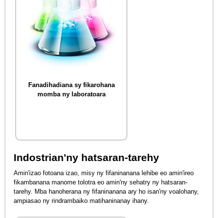
Fanadihadiana sy fikarohana
momba ny laboratoara
Indostrian'ny hatsaran-tarehy
Amin'izao fotoana izao, misy ny fifaninanana lehibe eo amin'ireo
fikambanana manome tolotra eo amin'ny sehatry ny hatsaran-
tarehy. Mba hanoherana ny fifaninanana ary ho isan'ny voalohany,
ampiasao ny rindrambaiko matihaninanay ihany.