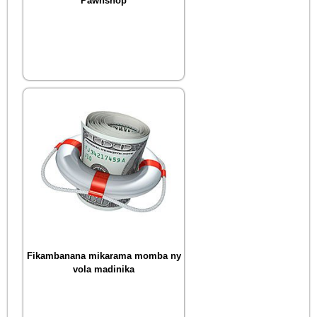
Pawnshop
Fikambanana mikarama momba ny
vola madinika