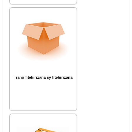
Trano fitehirizana sy fitehirizana