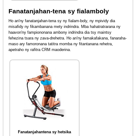
Fanatanjahan-tena sy fialamboly
Ho an'ny fanatanjahan-tena sy ny fialam-boly, ny mpividy dia
misafidy ny fikambanana mety indrindra. Mba hahatratrarana ny
haavon'ny fampiononana ambony indrindra dia tsy maintsy
fehezina tsara ny zava-drehetra. Ho an'ny famakafakana, fanaraha-
maso ary famoronana tatitra momba ny fitantanana rehetra,
apetraho ny rafitra CRM maoderina.
Fanatanjahantena sy hetsika