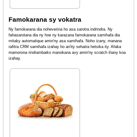
Famokarana sy vokatra
Ny famokarana dia noheverina ho asa sarotra indrindra. Ny
fahasarotana dia ny hoe ny karazana famokarana samihafa dia
mitaky automatique amin'ny asa samihafa. Noho izany, manana
rafitra CRM samihafa izahay ho an'ity sehatra hetsika ity. Afaka
mamorona rindrambaiko manokana avy amin'ny scratch ihany koa
izahay.