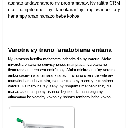
asanao andavanandro ny programanay. Ny rafitra CRM
dia hampitombo ny famokaran'ny mpiasanao ary
hanampy anao hahazo bebe kokoa!
Varotra sy trano fanatobiana entana
Ny karazana hetsika mahazatra indrindra dia ny varotra. Afaka
mivarotra entana na serivisy ianao, mampiasa fivarotana na
fivarotana an-tserasera amin'izany. Afaka miditra amin'ny varotra
ambongadiny na antsinjarany ianao, mampiasa rejisitra vola ary
mamaky barcode vokatra, na mampiasa ny asan'ny mpitantana
varotra. Na izany na tsy izany, ny programa matihaninanay dia
manao automatique ny asanao. Izy ireo dia hahatonga ny
orinasanao ho voafehy kokoa sy hahazo tombony bebe kokoa.