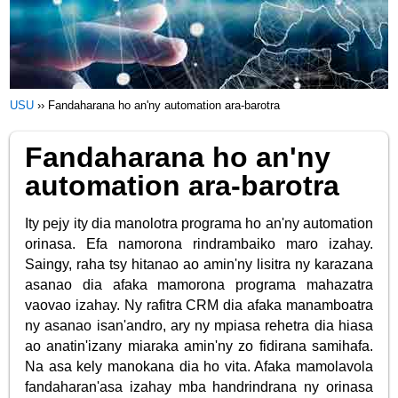
USU
››
Fandaharana ho an'ny automation ara-barotra
Fandaharana ho an'ny
automation ara-barotra
Ity pejy ity dia manolotra programa ho an'ny automation
orinasa. Efa namorona rindrambaiko maro izahay.
Saingy, raha tsy hitanao ao amin'ny lisitra ny karazana
asanao dia afaka mamorona programa mahazatra
vaovao izahay. Ny rafitra CRM dia afaka manamboatra
ny asanao isan'andro, ary ny mpiasa rehetra dia hiasa
ao anatin'izany miaraka amin'ny zo fidirana samihafa.
Na asa kely manokana dia ho vita. Afaka mamolavola
fandaharan'asa izahay mba handrindrana ny orinasa