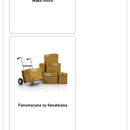
Maka lisitra
Fanomezana sy famatsiana