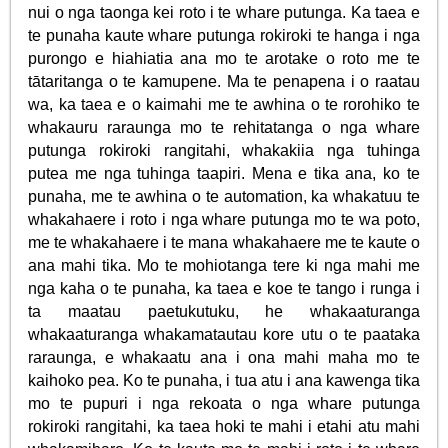
nui o nga taonga kei roto i te whare putunga. Ka taea e
te punaha kaute whare putunga rokiroki te hanga i nga
purongo e hiahiatia ana mo te arotake o roto me te
tātaritanga o te kamupene. Ma te penapena i o raatau
wa, ka taea e o kaimahi me te awhina o te rorohiko te
whakauru raraunga mo te rehitatanga o nga whare
putunga rokiroki rangitahi, whakakiia nga tuhinga
putea me nga tuhinga taapiri. Mena e tika ana, ko te
punaha, me te awhina o te automation, ka whakatuu te
whakahaere i roto i nga whare putunga mo te wa poto,
me te whakahaere i te mana whakahaere me te kaute o
ana mahi tika. Mo te mohiotanga tere ki nga mahi me
nga kaha o te punaha, ka taea e koe te tango i runga i
ta maatau paetukutuku, he whakaaturanga
whakaaturanga whakamatautau kore utu o te paataka
raraunga, e whakaatu ana i ona mahi maha mo te
kaihoko pea. Ko te punaha, i tua atu i ana kawenga tika
mo te pupuri i nga rekoata o nga whare putunga
rokiroki rangitahi, ka taea hoki te mahi i etahi atu mahi