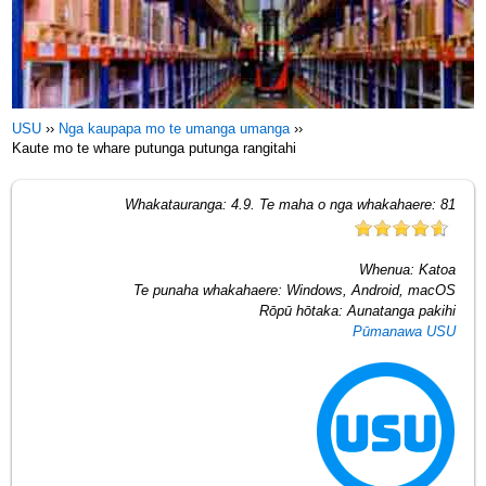
USU
››
Nga kaupapa mo te umanga umanga
››
Kaute mo te whare putunga putunga rangitahi
Whakatauranga:
4.9
. Te maha o nga whakahaere:
81
Whenua:
Katoa
Te punaha whakahaere:
Windows, Android, macOS
Rōpū hōtaka:
Aunatanga pakihi
Pūmanawa USU