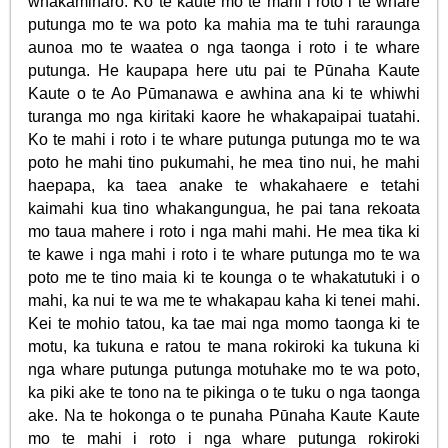
whakamiharo. Ko te kaute mo te mahi i roto i te whare
putunga mo te wa poto ka mahia ma te tuhi raraunga
aunoa mo te waatea o nga taonga i roto i te whare
putunga. He kaupapa here utu pai te Pūnaha Kaute
Kaute o te Ao Pūmanawa e awhina ana ki te whiwhi
turanga mo nga kiritaki kaore he whakapaipai tuatahi.
Ko te mahi i roto i te whare putunga putunga mo te wa
poto he mahi tino pukumahi, he mea tino nui, he mahi
haepapa, ka taea anake te whakahaere e tetahi
kaimahi kua tino whakangungua, he pai tana rekoata
mo taua mahere i roto i nga mahi mahi. He mea tika ki
te kawe i nga mahi i roto i te whare putunga mo te wa
poto me te tino maia ki te kounga o te whakatutuki i o
mahi, ka nui te wa me te whakapau kaha ki tenei mahi.
Kei te mohio tatou, ka tae mai nga momo taonga ki te
motu, ka tukuna e ratou te mana rokiroki ka tukuna ki
nga whare putunga putunga motuhake mo te wa poto,
ka piki ake te tono na te pikinga o te tuku o nga taonga
ake. Na te hokonga o te punaha Pūnaha Kaute Kaute
mo te mahi i roto i nga whare putunga rokiroki