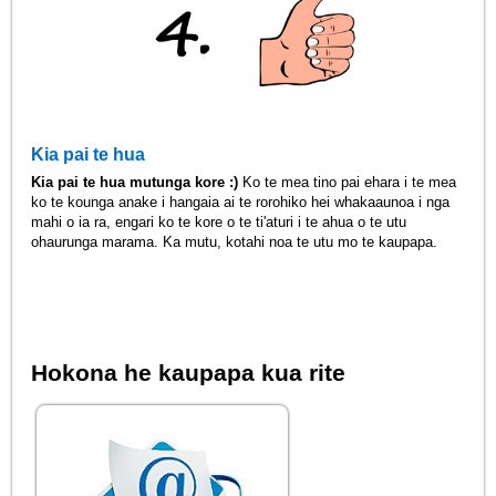
Kia pai te hua
Kia pai te hua mutunga kore :)
Ko te mea tino pai ehara i te mea
ko te kounga anake i hangaia ai te rorohiko hei whakaaunoa i nga
mahi o ia ra, engari ko te kore o te ti'aturi i te ahua o te utu
ohaurunga marama. Ka mutu, kotahi noa te utu mo te kaupapa.
Hokona he kaupapa kua rite