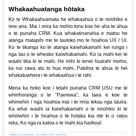
Whakaahuatanga hōtaka
Ko te Whakaahuamata he whakaahua o te rorohiko e
rere ana. Mai i reira ka mohio tonu koe he aha te ahua
o te punaha CRM. Kua whakatinanahia e matou he
atanga matapihi me te tautoko mo te hoahoa UX / UI.
Ko te tikanga ko te atanga kaiwhakamahi kei runga i
nga tau o te wheako kaiwhakamahi. Ko ia mahi kei te
waahi tika ki te mahi. He mihi ki tenei huarahi mohio,
ka nui rawa atu to hua mahi. Patohia te ahua iti hei
whakatuwhera i te whakaahua i te rahi.
Mena ka hoko koe i tetahi punaha CRM USU me te
whirihoranga o te "Paerewa", ka taea e koe te
whiriwhiri i nga hoahoa mai i te rima tekau nga tauira.
Ka whai waahi ia kaiwhakamahi o te rorohiko ki te
whiriwhiri i te hoahoa o te hotaka kia rite ki o ratou
reka. Ko nga ra katoa o te mahi kia harikoa!