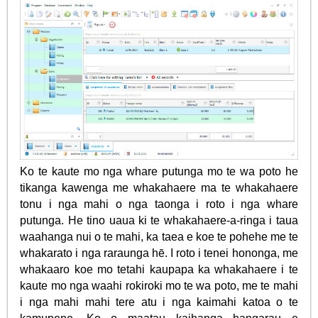
Ko te kaute mo nga whare putunga mo te wa poto he
tikanga kawenga me whakahaere ma te whakahaere
tonu i nga mahi o nga taonga i roto i nga whare
putunga. He tino uaua ki te whakahaere-a-ringa i taua
waahanga nui o te mahi, ka taea e koe te pohehe me te
whakarato i nga raraunga hē. I roto i tenei hononga, me
whakaaro koe mo tetahi kaupapa ka whakahaere i te
kaute mo nga waahi rokiroki mo te wa poto, me te mahi
i nga mahi mahi tere atu i nga kaimahi katoa o te