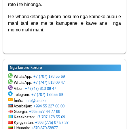
roto i te hinonga.
He whanaketanga pūkoro hoki mo nga kaihoko auau e
mahi tahi ana me te kamupene, e kawe ana i nga
momo mahi mahi.
Nga korero korero
WhatsApp:
+7 (707) 178 55 69
WhatsApp:
+7 (747) 813 09 47
Viber:
+7 (747) 813 09 47
Telegram:
+7 (707) 178 55 69
Īmēra:
info@usu.kz
Azerbaijan:
+994 55 227 66 00
Georgia:
+995 577 44 77 99
Kazakhstan:
+7 707 178 55 69
Kyrgyzstan:
+996 (775) 07 57 37
Lithuania:
+370-670-58877