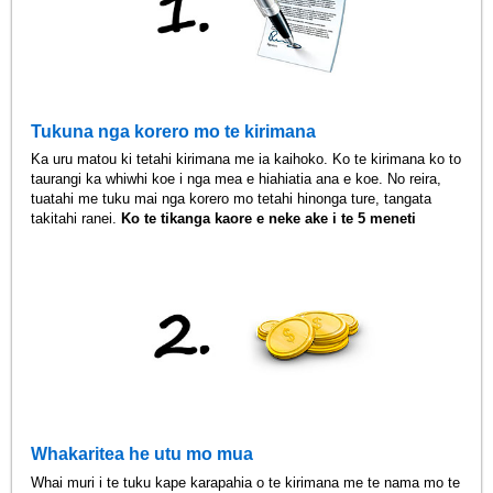
Tukuna nga korero mo te kirimana
Ka uru matou ki tetahi kirimana me ia kaihoko. Ko te kirimana ko to
taurangi ka whiwhi koe i nga mea e hiahiatia ana e koe. No reira,
tuatahi me tuku mai nga korero mo tetahi hinonga ture, tangata
takitahi ranei.
Ko te tikanga kaore e neke ake i te 5 meneti
Whakaritea he utu mo mua
Whai muri i te tuku kape karapahia o te kirimana me te nama mo te