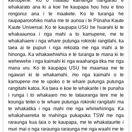
kamupene. Ko o maatau kaihanga hangarau e
whakarato ana ki a koe he kaupapa hou hou e tino
rongonui ana i te maakete. Ko te turanga he
raupaparorohiko maha me te aunoa i te Pūnaha Kaute
Kaute Universal. Ko te kaupapa USU he huarahi ki te
whakaaunoa i nga mahi a to kamupene, me te
whakahaere i nga whare putunga rokiroki rangitahi, ka
taea ai te pupuri i nga rekoata me nga mahi a te
hinonga. Ka whakawhiwhia e te turanga te mana ki te
wehewehe i nga kaimahi ki nga waahanga tika me nga
mana uru. Ko te kaupapa USU he maamaa me te
ngawari ki te whakamahi, mo nga kaimahi o te
kamupene me te upoko o te whare putunga putunga
rangitahi katoa. Ka taea e koe te whakarite i te punaha
i runga i to whakaaro mo te tatauranga tere me te
kounga teitei o te whare putunga rokiroki rangitahi ma
te whakatika i nga mahi me nga whiriwhiringa. Ka
whakahaeretia te mahinga pukapuka TSW me nga
raraunga kua taia o te kaupapa, me te whakataurite i
muri mai o nga raraunga raraunga me nga waahi me te