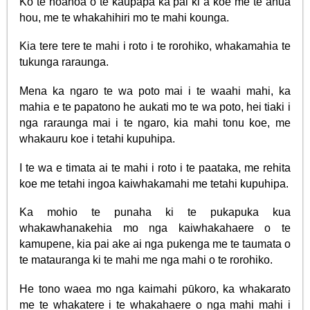
Ko te hoahoa o te kaupapa ka pai ki a koe me te ahua
hou, me te whakahihiri mo te mahi kounga.
Kia tere tere te mahi i roto i te rorohiko, whakamahia te
tukunga raraunga.
Mena ka ngaro te wa poto mai i te waahi mahi, ka
mahia e te papatono he aukati mo te wa poto, hei tiaki i
nga raraunga mai i te ngaro, kia mahi tonu koe, me
whakauru koe i tetahi kupuhipa.
I te wa e timata ai te mahi i roto i te paataka, me rehita
koe me tetahi ingoa kaiwhakamahi me tetahi kupuhipa.
Ka mohio te punaha ki te pukapuka kua
whakawhanakehia mo nga kaiwhakahaere o te
kamupene, kia pai ake ai nga pukenga me te taumata o
te matauranga ki te mahi me nga mahi o te rorohiko.
He tono waea mo nga kaimahi pūkoro, ka whakarato
me te whakatere i te whakahaere o nga mahi mahi i