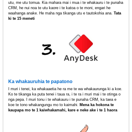
utu, me utu tomua. Kia mahara mai i mua i te whakauru i te punaha
CRM, he nui noa te utu kaore i te katoa o te moni, engari he
waahanga anake. He maha nga tikanga utu e tautokohia ana.
Tata
ki te 15 meneti
Ka whakauruhia te papatono
I muri i tenei, ka whakaaetia he ra me te wa whakaurunga ki a koe.
Ko te tikanga ka puta tenei i taua ra, i te ra i muri mai i te otinga o
nga pepa. I muri tonu i te whakauru i te punaha CRM, ka taea e
koe te tono whakangungu mo to kaimahi.
Mena ka hokona te
kaupapa mo te 1 kaiwhakamahi, kare e neke ake i te 1 haora