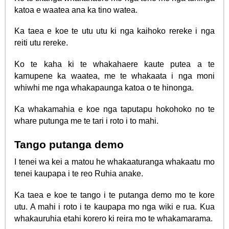
katoa e waatea ana ka tino watea.
Ka taea e koe te utu utu ki nga kaihoko rereke i nga
reiti utu rereke.
Ko te kaha ki te whakahaere kaute putea a te
kamupene ka waatea, me te whakaata i nga moni
whiwhi me nga whakapaunga katoa o te hinonga.
Ka whakamahia e koe nga taputapu hokohoko no te
whare putunga me te tari i roto i to mahi.
Tango putanga demo
I tenei wa kei a matou he whakaaturanga whakaatu mo
tenei kaupapa i te reo Ruhia anake.
Ka taea e koe te tango i te putanga demo mo te kore
utu. A mahi i roto i te kaupapa mo nga wiki e rua. Kua
whakauruhia etahi korero ki reira mo te whakamarama.