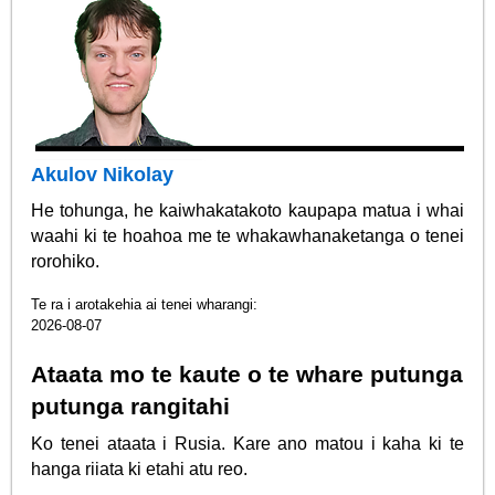
Akulov Nikolay
He tohunga, he kaiwhakatakoto kaupapa matua i whai
waahi ki te hoahoa me te whakawhanaketanga o tenei
rorohiko.
Te ra i arotakehia ai tenei wharangi:
2026-08-07
Ataata mo te kaute o te whare putunga
putunga rangitahi
Ko tenei ataata i Rusia. Kare ano matou i kaha ki te
hanga riiata ki etahi atu reo.