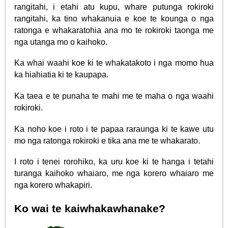
rangitahi, i etahi atu kupu, whare putunga rokiroki
rangitahi, ka tino whakanuia e koe te kounga o nga
ratonga e whakaratohia ana mo te rokiroki taonga me
nga utanga mo o kaihoko.
Ka whai waahi koe ki te whakatakoto i nga momo hua
ka hiahiatia ki te kaupapa.
Ka taea e te punaha te mahi me te maha o nga waahi
rokiroki.
Ka noho koe i roto i te papaa raraunga ki te kawe utu
mo nga ratonga rokiroki e tika ana me te whakarato.
I roto i tenei rorohiko, ka uru koe ki te hanga i tetahi
turanga kaihoko whaiaro, me nga korero whaiaro me
nga korero whakapiri.
Ko wai te kaiwhakawhanake?