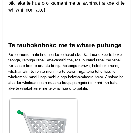
piki ake te hua o o kaimahi me te awhina i a koe ki te
whiwhi moni ake!
Te tauhokohoko me te whare putunga
Ko te momo mahi tino noa ko te hokohoko. Ka taea e koe te hoko
taonga, ratonga ranei, whakamahi toa, toa ipurangi ranei mo tenei.
Ka taea e koe te uru atu ki nga hokonga rarawe, hokohoko ranei,
whakamahi i te rehita moni me te panui i nga tohu tohu hua, te
whakamahi ranei i nga mahi a nga kaiwhakahaere hoko. Ahakoa he
aha, ka whakaaunoa a maatau kaupapa ngaio i o mahi. Ka kaha
ake te whakahaere me te whai hua o to pakihi.