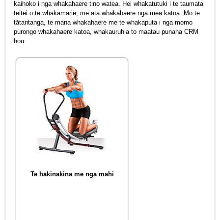
kaihoko i nga whakahaere tino watea. Hei whakatutuki i te taumata
teitei o te whakamarie, me ata whakahaere nga mea katoa. Mo te
tātaritanga, te mana whakahaere me te whakaputa i nga momo
purongo whakahaere katoa, whakauruhia to maatau punaha CRM
hou.
Te hākinakina me nga mahi