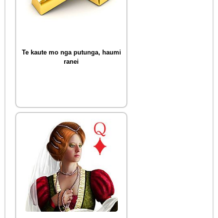
Te kaute mo nga putunga, haumi
ranei