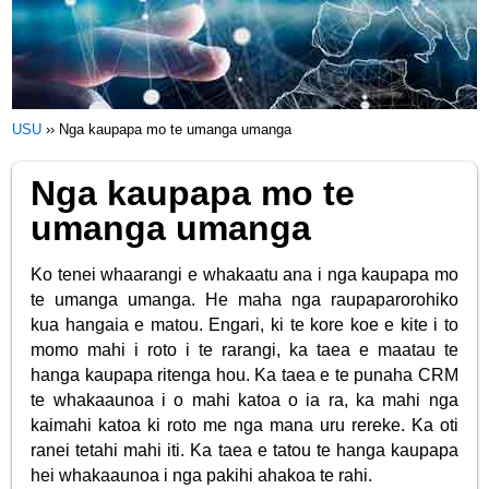
USU
››
Nga kaupapa mo te umanga umanga
Nga kaupapa mo te
umanga umanga
Ko tenei whaarangi e whakaatu ana i nga kaupapa mo
te umanga umanga. He maha nga raupaparorohiko
kua hangaia e matou. Engari, ki te kore koe e kite i to
momo mahi i roto i te rarangi, ka taea e maatau te
hanga kaupapa ritenga hou. Ka taea e te punaha CRM
te whakaaunoa i o mahi katoa o ia ra, ka mahi nga
kaimahi katoa ki roto me nga mana uru rereke. Ka oti
ranei tetahi mahi iti. Ka taea e tatou te hanga kaupapa
hei whakaaunoa i nga pakihi ahakoa te rahi.