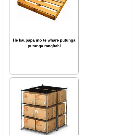
He kaupapa mo te whare putunga
putunga rangitahi