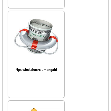
Nga whakahaere umangaiti