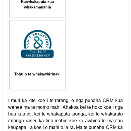
Kaiwhakaputa kua
whakamanahia
Tohu o te whakawhirinaki
I muri ka kite koe i te rarangi o nga punaha CRM kua
wehea ma te momo mahi. Ahakoa kei te hoko koe i nga
hua kua oti, kei te whakaputa taonga, kei te whakarato
ratonga ranei, ka tino mohio koe ka awhina to maatau
kaupapa i a koe i o mahi o ia ra. Ma te punaha CRM ka