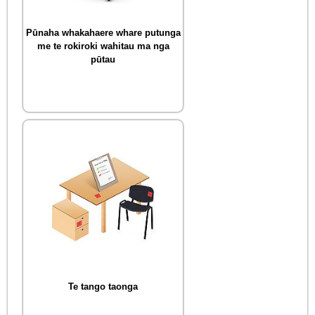
Pūnaha whakahaere whare putunga
me te rokiroki wahitau ma nga
pūtau
Te tango taonga