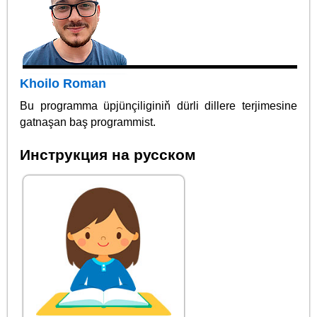
Khoilo Roman
Bu programma üpjünçiliginiň dürli dillere terjimesine
gatnaşan baş programmist.
Инструкция на русском