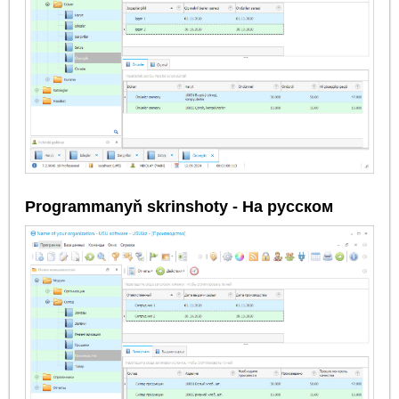
Programmanyň skrinshoty - На русском