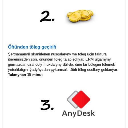
Öňünden töleg geçiriň
Şertnamanyň skanirlenen nusgalaryny we töleg üçin faktura
ibereniňizden soň, öňünden töleg talap edilýär. CRM ulgamyny
gurmazdan ozal doly mukdaryny däl-de, diňe bir bölegini tölemek
ýeterlikdigini ýadyňyzdan çykarmaň. Dürli töleg usullary goldanýar.
Takmynan 15 minut