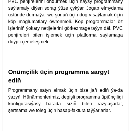
PVC penjirelerini öndürmek üçin haýsy programmany
saýlamaly diýen sorag ýüze çykýar. Jogap elmydama
üstünde durmaýar we şonuň üçin dogry saýlamak üçin
köp maglumatlary öwrenmeli. Köp programmalar öz
işleriniň ýokary netijelerini görkezmäge taýyn däl. PVC
penjireleri bilen işlemek üçin platforma saýlamaga
düýpli çemeleşmeli.
Önümçilik üçin programma sargyt
ediň
Programmany satyn almak üçin bize jaň ediň ýa-da
ýazyň. Hünärmenlerimiz, degişli programma üpjünçiligi
konfigurasiýasy barada siziň bilen razylaşarlar,
şertnama we töleg üçin hasap-faktura taýýarlarlar.