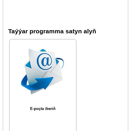
Taýýar programma satyn alyň
E-poçta iberiň