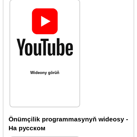
Wideony görüň
Önümçilik programmasynyň wideosy -
На русском