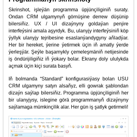
Skrinshot, işleýän programma üpjünçiliginiň suraty.
Ondan CRM ulgamynyň görnüşine derrew düşünip
bilersiňiz. UX / UI dizaýnyny goldaýan penjire
interfeýsini amala aşyrdyk. Bu, ulanyjy interfeýsiniň köp
ýyllyk ulanyjy tejribesine esaslanýandygyny aňladýar.
Her bir hereket, ýerine ýetirmek üçin iň amatly ýerde
ýerleşýär. Şeýle başarnykly çemeleşmäniň netijesinde
iş öndürijiligiňiz iň ýokary bolar. Ekrany doly ululykda
açmak üçin kiçi surata basyň.
Iň bolmanda “Standard” konfigurasiýasy bolan USU
CRM ulgamyny satyn alsaňyz, elli gowrak şablondan
dizaýn saýlap bilersiňiz. Programma üpjünçiliginiň her
bir ulanyjysy, islegine görä programmanyň dizaýnyny
saýlamaga mümkinçilik alar. Her gün iş şatlyk getirmeli!