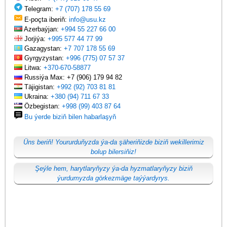
Telegram:
+7 (707) 178 55 69
E-poçta iberiň:
info@usu.kz
Azerbaýjan:
+994 55 227 66 00
Jorjiýa:
+995 577 44 77 99
Gazagystan:
+7 707 178 55 69
Gyrgyzystan:
+996 (775) 07 57 37
Litwa:
+370-670-58877
Russiýa Max: +7 (906) 179 94 82
Täjigistan:
+992 (92) 703 81 81
Ukraina:
+380 (94) 711 67 33
Özbegistan:
+998 (99) 403 87 64
Bu ýerde biziň bilen habarlaşyň
Üns beriň! Yoururduňyzda ýa-da şäheriňizde biziň wekillerimiz
bolup bilersiňiz!
Şeýle hem, harytlaryňyzy ýa-da hyzmatlaryňyzy biziň
ýurdumyzda görkezmäge taýýardyrys.