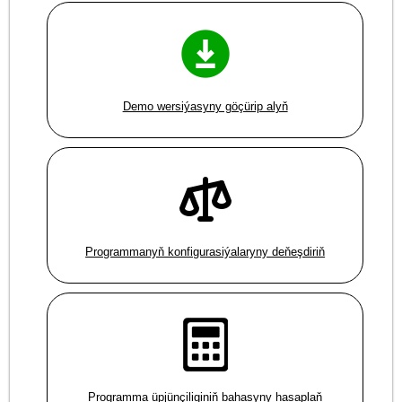
Demo wersiýasyny göçürip alyň
Programmanyň konfigurasiýalaryny deňeşdiriň
Programma üpjünçiliginiň bahasyny hasaplaň