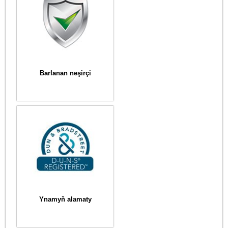
Barlanan neşirçi
Ynamyň alamaty