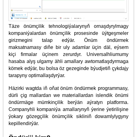
Täze önümçilik tehnologiýalarynyň ornaşdyrylmagy
kompaniýalardan önümçilik prosesinde üýtgeşmeler
girizmegini talap edýär. Önüm öndürmek
maksatnamasy diňe bir uly adamlar üçin däl, eýsem
kiçi firmalar üçinem zerurdyr. Universalhliumumy
hasaba alyş ulgamy ähli amallary awtomatlaşdyrmaga
kömek edýär, bu bolsa öz gezeginde býudjetiň çykdajy
tarapyny optimallaşdyrýar.
Häzirki wagtda iň oňat önüm öndürmek programmasy,
dürli çig mallardan we materiallardan islendik önümi
öndürmäge mümkinçilik berýän aýratyn platforma.
Companyhli kompaniýa amallarynyň ýerine ýetirilişine
ýokary gözegçilik önümçilik sikliniň dowamlylygyny
kepillendirýär.