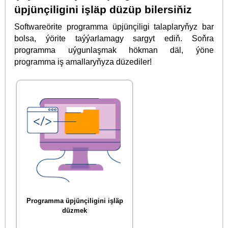
üpjünçiligini işläp düzüp bilersiňiz
Softwareörite programma üpjünçiligi talaplaryňyz bar
bolsa, ýörite taýýarlamagy sargyt ediň. Soňra
programma uýgunlaşmak hökman däl, ýöne
programma iş amallaryňyza düzediler!
Programma üpjünçiligini işläp
düzmek