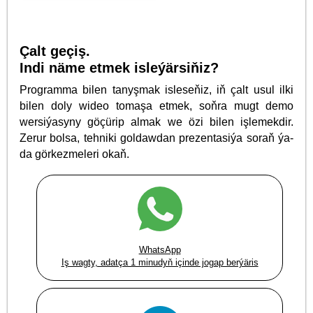
Çalt geçiş.
Indi näme etmek isleýärsiňiz?
Programma bilen tanyşmak isleseňiz, iň çalt usul ilki
bilen doly wideo tomaşa etmek, soňra mugt demo
wersiýasyny göçürip almak we özi bilen işlemekdir.
Zerur bolsa, tehniki goldawdan prezentasiýa soraň ýa-
da görkezmeleri okaň.
WhatsApp
Iş wagty, adatça 1 minudyň içinde jogap berýäris