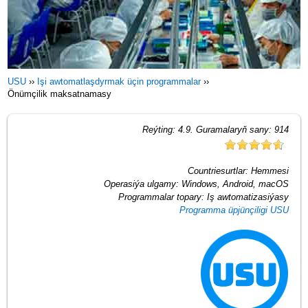
USU
››
Işi awtomatlaşdyrmak üçin programmalar
››
Önümçilik maksatnamasy
Reýting:
4.9
. Guramalaryň sany:
914
Countriesurtlar:
Hemmesi
Operasiýa ulgamy:
Windows, Android, macOS
Programmalar topary:
Iş awtomatizasiýasy
Programma üpjünçiligi USU