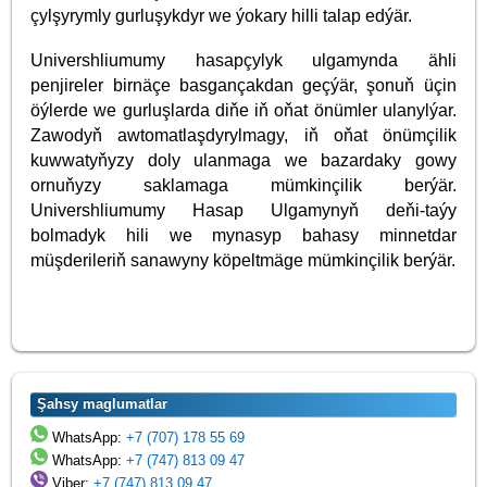
çylşyrymly gurluşykdyr we ýokary hilli talap edýär.
Univershliumumy hasapçylyk ulgamynda ähli
penjireler birnäçe basgançakdan geçýär, şonuň üçin
öýlerde we gurluşlarda diňe iň oňat önümler ulanylýar.
Zawodyň awtomatlaşdyrylmagy, iň oňat önümçilik
kuwwatyňyzy doly ulanmaga we bazardaky gowy
ornuňyzy saklamaga mümkinçilik berýär.
Univershliumumy Hasap Ulgamynyň deňi-taýy
bolmadyk hili we mynasyp bahasy minnetdar
müşderileriň sanawyny köpeltmäge mümkinçilik berýär.
Şahsy maglumatlar
WhatsApp:
+7 (707) 178 55 69
WhatsApp:
+7 (747) 813 09 47
Viber:
+7 (747) 813 09 47