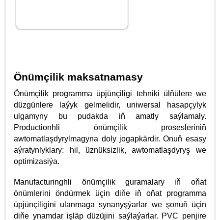
Önümçilik maksatnamasy
Önümçilik programma üpjünçiligi tehniki ülňülere we
düzgünlere laýyk gelmelidir, uniwersal hasapçylyk
ulgamyny bu pudakda iň amatly saýlamaly.
Productionhli önümçilik prosesleriniň
awtomatlaşdyrylmagyna doly jogapkärdir. Onuň esasy
aýratynlyklary: hil, üznüksizlik, awtomatlaşdyryş we
optimizasiýa.
Manufacturinghli önümçilik guramalary iň oňat
önümlerini öndürmek üçin diňe iň oňat programma
üpjünçiligini ulanmaga synanyşýarlar we şonuň üçin
diňe ynamdar işläp düzüjini saýlaýarlar. PVC penjire