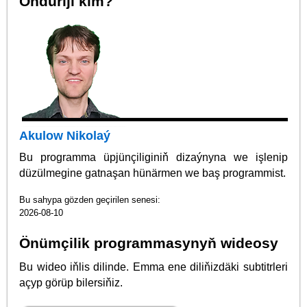
Öndüriji kim?
Akulow Nikolaý
Bu programma üpjünçiliginiň dizaýnyna we işlenip
düzülmegine gatnaşan hünärmen we baş programmist.
Bu sahypa gözden geçirilen senesi:
2026-08-10
Önümçilik programmasynyň wideosy
Bu wideo iňlis dilinde. Emma ene diliňizdäki subtitrleri
açyp görüp bilersiňiz.