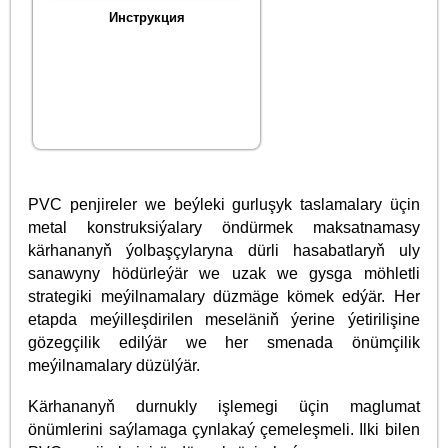
Инструкция
PVC penjireler we beýleki gurluşyk taslamalary üçin
metal konstruksiýalary öndürmek maksatnamasy
kärhananyň ýolbaşçylaryna dürli hasabatlaryň uly
sanawyny hödürleýär we uzak we gysga möhletli
strategiki meýilnamalary düzmäge kömek edýär. Her
etapda meýilleşdirilen meseläniň ýerine ýetirilişine
gözegçilik edilýär we her smenada önümçilik
meýilnamalary düzülýär.
Kärhananyň durnukly işlemegi üçin maglumat
önümlerini saýlamaga çynlakaý çemeleşmeli. Ilki bilen