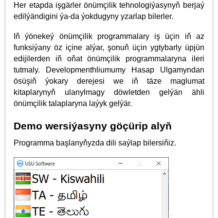
Her etapda işgärler önümçilik tehnologiýasynyň berjaý
edilýändigini ýa-da ýokdugyny yzarlap bilerler.
Iň ýönekeý önümçilik programmalary iş üçin iň az
funksiýany öz içine alýar, şonuň üçin ygtybarly üpjün
edijilerden iň oňat önümçilik programmalaryna ileri
tutmaly. Developmenthliumumy Hasap Ulgamyndan
ösüşiň ýokary derejesi we iň täze maglumat
kitaplarynyň ulanylmagy döwletden gelýän ähli
önümçilik talaplaryna laýyk gelýär.
Demo wersiýasyny göçürip alyň
Programma başlanyňyzda dili saýlap bilersiňiz.