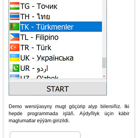
Demo wersiýasyny mugt göçürip alyp bilersiňiz. Iki
hepde programmada işläň. Aýdyňlyk üçin käbir
maglumatlar eýýäm girizildi.