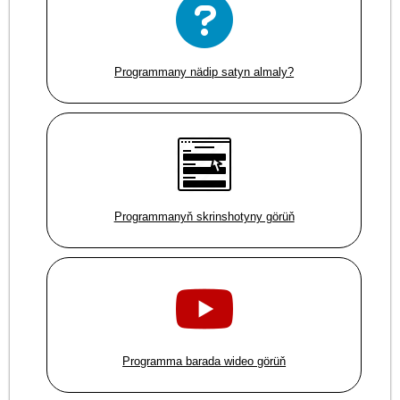
Programmany nädip satyn almaly?
Programmanyň skrinshotyny görüň
Programma barada wideo görüň