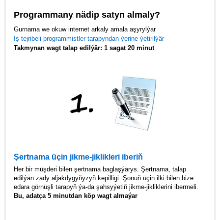
Programmany nädip satyn almaly?
Gurnama we okuw internet arkaly amala aşyrylýar
Iş tejribeli programmistler tarapyndan ýerine ýetirilýär
Takmynan wagt talap edilýär: 1 sagat 20 minut
Şertnama üçin jikme-jiklikleri iberiň
Her bir müşderi bilen şertnama baglaşýarys. Şertnama, talap
edilýän zady aljakdygyňyzyň kepilligi. Şonuň üçin ilki bilen bize
edara görnüşli tarapyň ýa-da şahsyýetiň jikme-jikliklerini ibermeli.
Bu, adatça 5 minutdan köp wagt almaýar