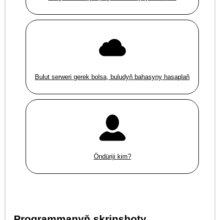
Bulut serweri gerek bolsa, buludyň bahasyny hasaplaň
Öndüriji kim?
Programmanyň skrinshoty