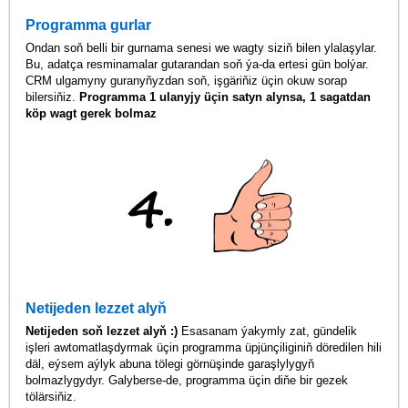
Programma gurlar
Ondan soň belli bir gurnama senesi we wagty siziň bilen ylalaşylar.
Bu, adatça resminamalar gutarandan soň ýa-da ertesi gün bolýar.
CRM ulgamyny guranyňyzdan soň, işgäriňiz üçin okuw sorap
bilersiňiz.
Programma 1 ulanyjy üçin satyn alynsa, 1 sagatdan
köp wagt gerek bolmaz
Netijeden lezzet alyň
Netijeden soň lezzet alyň :)
Esasanam ýakymly zat, gündelik
işleri awtomatlaşdyrmak üçin programma üpjünçiliginiň döredilen hili
däl, eýsem aýlyk abuna tölegi görnüşinde garaşlylygyň
bolmazlygydyr. Galyberse-de, programma üçin diňe bir gezek
tölärsiňiz.