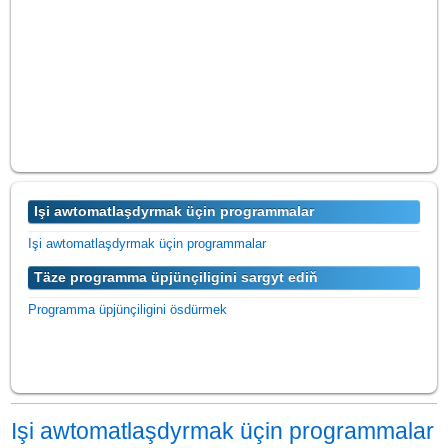
Işi awtomatlaşdyrmak üçin programmalar
Işi awtomatlaşdyrmak üçin programmalar
Täze programma üpjünçiligini sargyt ediň
Programma üpjünçiligini ösdürmek
Işi awtomatlaşdyrmak üçin programmalar