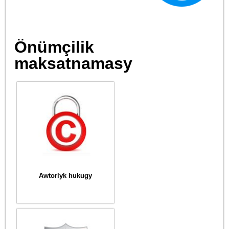
Önümçilik
maksatnamasy
Awtorlyk hukugy