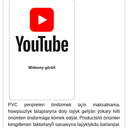
Wideony görüň
PVC penjireleri öndürmek üçin maksatnama,
howpsuzlyk talaplaryna doly laýyk gelýän ýokary hilli
önümleri öndürmäge kömek edýär. Productshli önümler
kesgitlenen faktorlaryň sanawyna laýyklykda barlanýar.