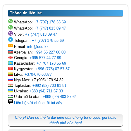
Thông tin liên lạc
WhatsApp:
+7 (707) 178 55 69
WhatsApp:
+7 (747) 813 09 47
Viber:
+7 (747) 813 09 47
Telegram:
+7 (707) 178 55 69
E-mail:
info@usu.kz
Azerbaijan:
+994 55 227 66 00
Georgia:
+995 577 44 77 99
Kazakhstan:
+7 707 178 55 69
Kyrgyzstan:
+996 (775) 07 57 37
Litva:
+370-670-58877
Nga Max: +7 (906) 179 94 82
Tajikistan:
+992 (92) 703 81 81
Ukraine:
+380 (94) 711 67 33
U-dơ-bê-ki-xtan:
+998 (99) 403 87 64
Liên hệ với chúng tôi tại đây
Chú ý! Bạn có thể là đại diện của chúng tôi ở quốc gia hoặc
thành phố của bạn!