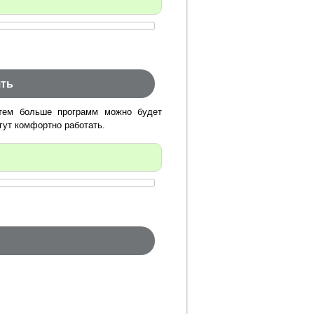
ять
 тем больше программ можно будет
гут комфортно работать.