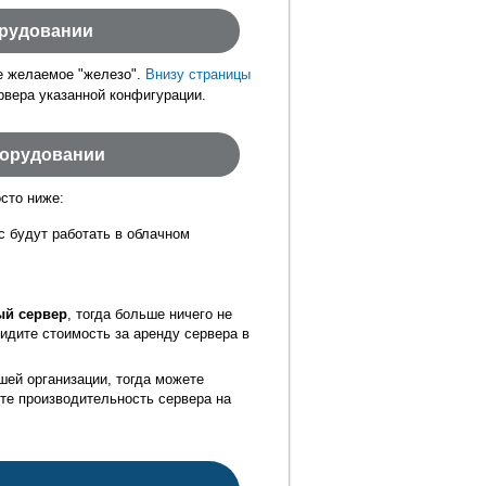
орудовании
е желаемое "железо".
Внизу страницы
рвера указанной конфигурации.
борудовании
осто ниже:
с будут работать в облачном
й сервер
, тогда больше ничего не
видите стоимость за аренду сервера в
шей организации, тогда можете
те производительность сервера на