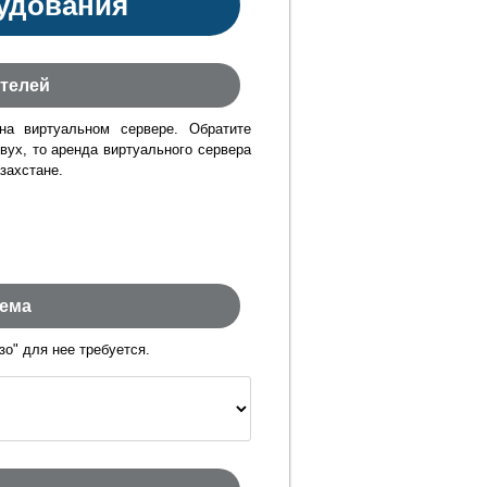
удования
телей
на виртуальном сервере. Обратите
вух, то аренда виртуального сервера
захстане.
тема
о" для нее требуется.