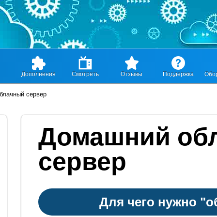
Дополнения
Смотреть
Отзывы
Поддержка
Обо
блачный сервер
Домашний об
сервер
Для чего нужно "о