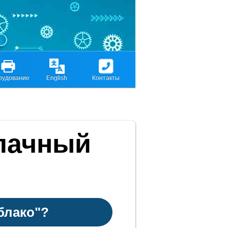
рудование
English
Контакты
лачный
блако"?