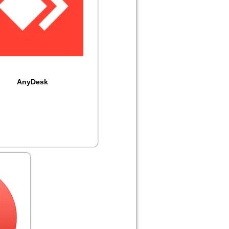
AnyDesk