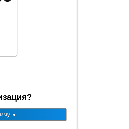
тизация?
амму