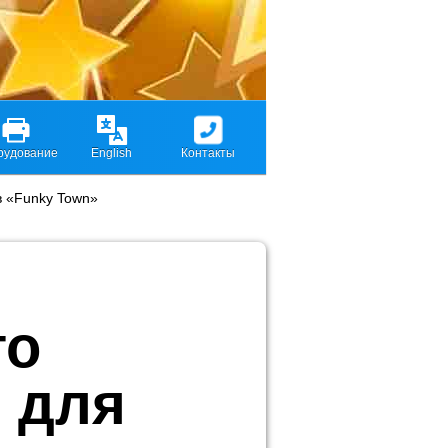
рудование
English
Контакты
в «Funky Town»
го
 для