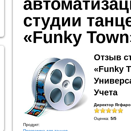
автоматизац
студии танц
«Funky Town
Отзыв с
«Funky 
Универс
Учета
Директор Ягфаро
Оценка:
5
/
5
Продукт:
Программа для танцев