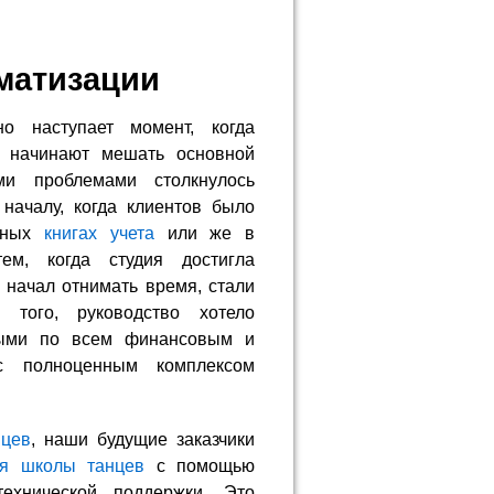
матизации
о наступает момент, когда
а начинают мешать основной
ми проблемами столкнулось
началу, когда клиентов было
ажных
книгах учета
или же в
ем, когда студия достигла
 начал отнимать время, стали
 того, руководство хотело
ными по всем финансовым и
с полноценным комплексом
нцев
, наши будущие заказчики
я школы танцев
с помощью
технической поддержки. Это