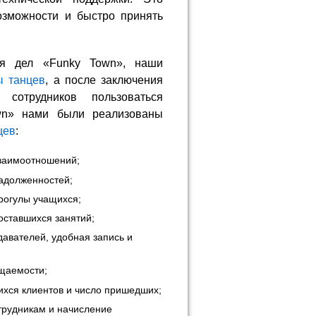
озможности и быстро принять
ия дел «Funky Town», наши
ы танцев
, а после заключения
сотрудников пользоваться
own» нами были реализованы
цев
:
взаимоотношений;
задолженностей;
рогулы учащихся;
оставшихся занятий;
авателей, удобная запись и
ещаемости;
ихся клиентов и число пришедших;
трудникам и начисление