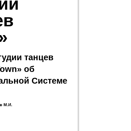
ии
ев
»
тудии танцев
Town» об
альной Системе
в М.И.