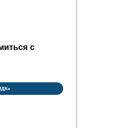
миться с
ИДК»