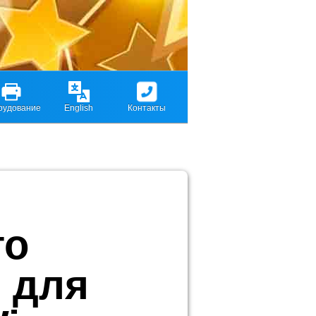
рудование
English
Контакты
го
 для