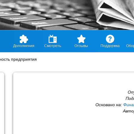
Дополнения
Смотреть
Отзывы
Поддержка
Обо
ность предприятия
Оп
Под
Основано на:
Фина
Авто