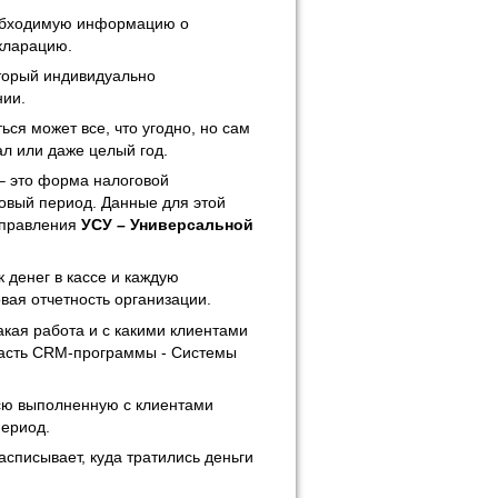
обходимую информацию о
кларацию.
торый индивидуально
нии.
ся может все, что угодно, но сам
ал или даже целый год.
– это форма налоговой
говый период. Данные для этой
управления
УСУ – Универсальной
 денег в кассе и каждую
вая отчетность организации.
акая работа и с какими клиентами
часть CRM-программы - Системы
сю выполненную с клиентами
период.
списывает, куда тратились деньги