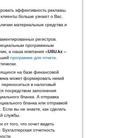
ровать эффективность рекламы.
 клиенты больше узнают о Вас.
личии материальные средства и
ламентированных регистров.
специальным программным
чик, а наша компания «
USU.kz –
Вашей
программе для отчета
.
тически.
оящихся на базе финансовой
амма может формировать некий
ю переноситься в налоговый
тся посредством заполнения
иального бланка. А отправка
циального бланка или отправкой
. Если вы не знаете, как сделать
ой службы.
от того, что хочет видеть
. Бухгалтерская отчетность
ности.