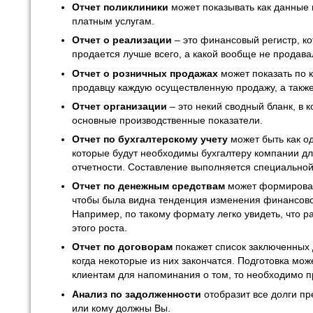
Отчет поликлиники
может показывать как данные 
платным услугам.
Отчет о реализации
– это финансовый регистр, ко
продается лучше всего, а какой вообще не продава
Отчет о розничных продажах
может показать по 
продавцу каждую осуществленную продажу, а также
Отчет организации
– это некий сводный бланк, в 
основные производственные показатели.
Отчет по бухгалтерскому учету
может быть как од
которые будут необходимы бухгалтеру компании дл
отчетности. Составление выполняется специально
Отчет по денежным средствам
может формироват
чтобы была видна тенденция изменения финансово
Например, по такому формату легко увидеть, что р
этого роста.
Отчет по договорам
покажет список заключенных 
когда некоторые из них закончатся. Подготовка мо
клиентам для напоминания о том, то необходимо п
Анализ по задолженности
отобразит все долги пр
или кому должны Вы.