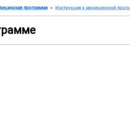
дицинская программа
››
Инструкция к медицинской прог
грамме