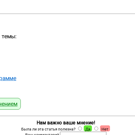
 темы:
грамме
чением
Нам важно ваше мнение!
Была ли эта статья полезна?
Да
Нет
Ваш комментарий