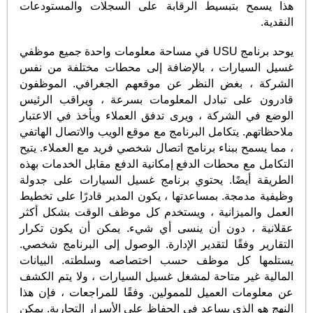
هذا يسمح بتبسيط الرقابة على السجلات والمستودعات
النقدية.
يوحد برنامج USU في مساحة معلومات واحدة جميع موظفي
غسيل السيارات ، بالإضافة إلى محطات مختلفة من نفس
الشركة ، بغض النظر عن موقعهم الجغرافي. الموظفون
قادرون على تبادل المعلومات بسرعة ، ويراقب الرئيس
الوضع في الشركة ، ويرى تدفق العملاء ويأخذ في الاعتبار
ملاحظاتهم. يتكامل البرنامج مع موقع الويب والاتصال الهاتفي
، مما يسمح ببناء برنامج اتصال شخصي فريد مع العملاء. يتيح
التكامل مع محطات الدفع إمكانية الدفع مقابل الخدمات بهذه
الطريقة أيضًا. يحتوي برنامج غسيل السيارات على جدولة
وظيفية مدمجة. بمساعدتها ، يكون المدير قادرًا على تخطيط
العمل والميزانية ، ويستخدم كل موظف الوقت بشكل أكثر
عقلانية ، دون أن ينسى أي شيء. يمكن أن يكون تكرار
التقارير وفقًا لتقدير الإدارة. الوصول إلى البرنامج شخصي.
يستلمها كل موظف حسب اختصاصه وسلطته. البيانات
المالية غير متاحة لمشغل غسيل السيارات ، ولا يتم الكشف
عن معلومات العميل للممولين. وفقًا للمراجعات ، فإن هذا
النهج هو الذي يساعد في الحفاظ على الأسرار التجارية. يمكن