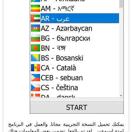
يمكنك تحميل النسخة التجريبية مجانا. والعمل في البرنامج
لمدة اسبوعين . لقد تم بالفعل تضمين بعض المعلومات هناك