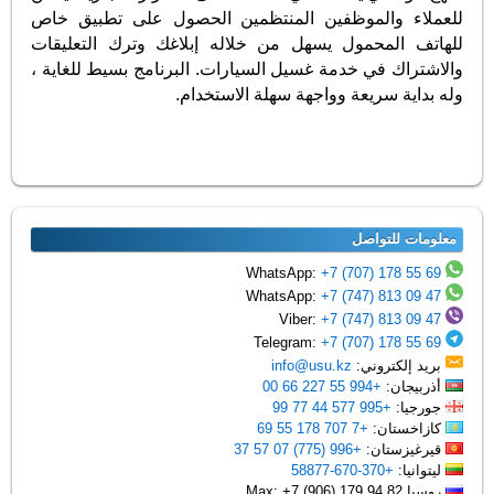
للعملاء والموظفين المنتظمين الحصول على تطبيق خاص
للهاتف المحمول يسهل من خلاله إبلاغك وترك التعليقات
والاشتراك في خدمة غسيل السيارات. البرنامج بسيط للغاية ،
وله بداية سريعة وواجهة سهلة الاستخدام.
معلومات للتواصل
+7 (707) 178 55 69
WhatsApp:
+7 (747) 813 09 47
WhatsApp:
+7 (747) 813 09 47
Viber:
+7 (707) 178 55 69
Telegram:
بريد إلكتروني:
info@usu.kz
أذربيجان:
+994 55 227 66 00
جورجيا:
+995 577 44 77 99
كازاخستان:
+7 707 178 55 69
قيرغيزستان:
+996 (775) 07 57 37
ليتوانيا:
+370-670-58877
روسيا Max: +7 (906) 179 94 82