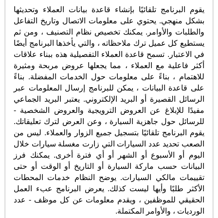
يقوم البرنامج تلقائيًا بإنشاء قاعدة بيانات العملاء وتحديثها
بشكل منهجي. يحتوي على معلومات الاتصال وتاريخ التفاعل
والطلبات والأوامر. يمكنك تخصيص نظام التصنيف ، ومن ثم
يستطيع كل عميل ترك ملاحظاته ، والتي يأخذها البرنامج أيضًا
في الاعتبار. تسمح قاعدة العملاء التفصيلية هذه ببناء علاقات
أكثر فاعلية مع العملاء ، مما يجعلها عروض مربحة ومثيرة
للاهتمام ، بناءً على معلومات حول الخدمات المفضلة. بناءً
على قاعدة البيانات ، يمكن للبرنامج إرسال المعلومات عبر
الرسائل القصيرة أو البريد الإلكتروني. يعتبر البريد الجماعي
مفيدًا للإبلاغ عن العروض الترويجية والعروض الشخصية -
للرسائل حول جاهزية السيارة ، وعن العرض لترك تعليقاتك.
يقوم البرنامج تلقائيًا بتسجيل جميع الزوار والعملاء. ليس من
الصعب تحديد عدد السيارات التي زارت مغسلة سيارات خلال
اليوم أو الأسبوع أو الشهر أو أي فترة أخرى. يمكنك فرز
البيانات حسب ماركة السيارة أو التاريخ أو الوقت أو حتى
تقييمات مالكي السيارات. يوضح النظام خدمات المحطات
الأكثر طلبًا وأيها ليست كذلك. يعرض البرنامج عبء العمل
الحقيقي للموظفين ، ويقدم معلومات عن كل موظف - عدد
الورديات ، والأوامر المكتملة.