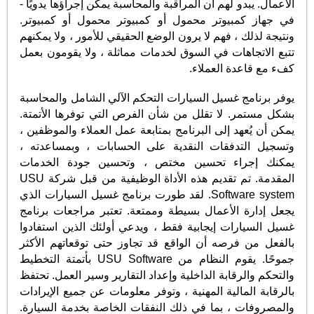
الأعمال. يبدو لهم أن المراقبة والمحاسبة يمكن إجراؤها يدويًا -
في جهاز كمبيوتر محمول أو كمبيوتر محمول أو كمبيوتر.
ونتيجة لذلك ، فهم لا يرون الوضع الحقيقي للأمور ، ولا يمكنهم
تتبع الاتجاهات في السوق لخدمات مماثلة ، ولا يقومون بعمل
كفء مع قاعدة العملاء.
يوفر برنامج غسيل السيارات التحكم الآلي الشامل والمحاسبة
بشكل مستمر. لا تقلل من شأن الفرص التي توفرها الأتمتة.
يمكن أن يُعهد إلى البرنامج بمتابعة عمل العملاء والموظفين ،
وتسجيل التدفقات النقدية على الحسابات ، وبمساعدته ،
يمكنك إجراء تحسين مختص ، وتحسين جودة الخدمات
المقدمة. تم تقديم هذه الأداة الوظيفية من قبل شركة USU
Software system. لقد طورت برنامج غسيل السيارات الذي
يجعل إدارة الأعمال بسيطة وممتعة. تعتبر مراجعات برنامج
غسيل السيارات إيجابية فقط ، ويدعي أولئك الذين استفادوا
بالفعل من فرصه أن الواقع قد تجاوز حتى توقعاتهم الأكثر
جموحًا. يقوم النظام من USU Software بأتمتة التخطيط
والتحكم والرقابة الداخلية وإعداد التقارير وسير العمل. تحتفظ
بالرقابة المالية المهنية ، وتوفر معلومات عن جميع الإيرادات
والمصروفات ، بما في ذلك النفقات الخاصة بخدمة السيارة.