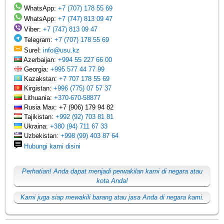
WhatsApp:
+7 (707) 178 55 69
WhatsApp:
+7 (747) 813 09 47
Viber:
+7 (747) 813 09 47
Telegram:
+7 (707) 178 55 69
Surel:
info@usu.kz
Azerbaijan:
+994 55 227 66 00
Georgia:
+995 577 44 77 99
Kazakstan:
+7 707 178 55 69
Kirgistan:
+996 (775) 07 57 37
Lithuania:
+370-670-58877
Rusia Max: +7 (906) 179 94 82
Tajikistan:
+992 (92) 703 81 81
Ukraina:
+380 (94) 711 67 33
Uzbekistan:
+998 (99) 403 87 64
Hubungi kami disini
Perhatian! Anda dapat menjadi perwakilan kami di negara atau
kota Anda!
Kami juga siap mewakili barang atau jasa Anda di negara kami.