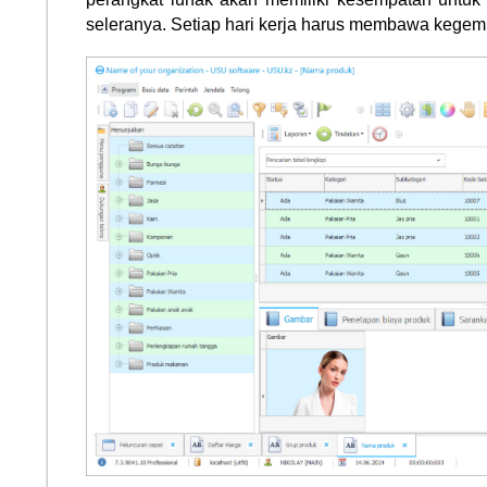
seleranya. Setiap hari kerja harus membawa kegem