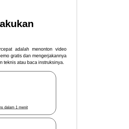
lakukan
ercepat adalah menonton video
 demo gratis dan mengerjakannya
n teknis atau baca instruksinya.
ns dalam 1 menit