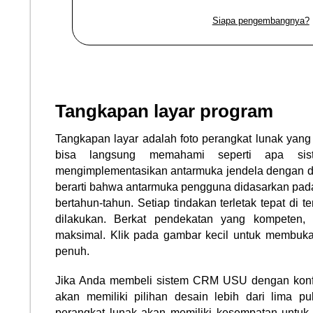
Siapa pengembangnya?
Tangkapan layar program
Tangkapan layar adalah foto perangkat lunak yang 
bisa langsung memahami seperti apa si
mengimplementasikan antarmuka jendela dengan du
berarti bahwa antarmuka pengguna didasarkan pa
bertahun-tahun. Setiap tindakan terletak tepat di
dilakukan. Berkat pendekatan yang kompeten, 
maksimal. Klik pada gambar kecil untuk membuka
penuh.
Jika Anda membeli sistem CRM USU dengan konfig
akan memiliki pilihan desain lebih dari lima p
perangkat lunak akan memiliki kesempatan untuk