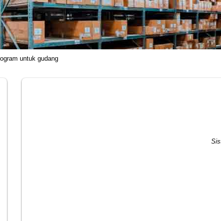
rogram untuk gudang
Sis