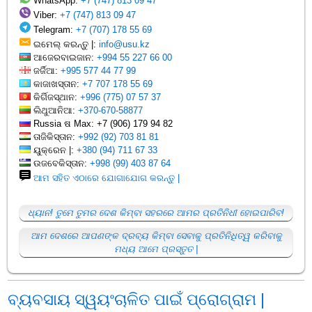
WhatsApp:
+7 (747) 813 09 47
Viber:
+7 (747) 813 09 47
Telegram:
+7 (707) 178 55 69
ଇମେଲ୍ କରନ୍ତୁ |:
info@usu.kz
ଆଜେରବାଇଜାନ:
+994 55 227 66 00
ଜର୍ଜିଆ:
+995 577 44 77 99
କାଜାଖସ୍ତାନ:
+7 707 178 55 69
କିର୍ଗିଜସ୍ଥାନ:
+996 (775) 07 57 37
ଲିଥୁଆନିଆ:
+370-670-58877
Russia ଷ Max: +7 (906) 179 94 82
ତାଜିକିସ୍ତାନ:
+992 (92) 703 81 81
ୟୁକ୍ରେନ |:
+380 (94) 711 67 33
ଉଜବେକିସ୍ତାନ:
+998 (99) 403 87 64
ଆମ ସହିତ ଏଠାରେ ଯୋଗାଯୋଗ କରନ୍ତୁ |
ଧ୍ୟାନ! ତୁମେ ତୁମର ଦେଶ କିମ୍ବା ସହରରେ ଆମର ପ୍ରତିନିଧୀ ହୋଇପାରିବ!
ଆମ ଦେଶରେ ଆପଣଙ୍କ ଦ୍ରବ୍ୟ କିମ୍ବା ସେବାକୁ ପ୍ରତିନିଧିତ୍ୱ କରିବାକୁ
ମଧ୍ୟ ଆମେ ପ୍ରସ୍ତୁତ |
ବ୍ୟବସାୟ ସ୍ୱୟଂଚାଳିତ ପାଇଁ ପ୍ରୋଗ୍ରାମ |