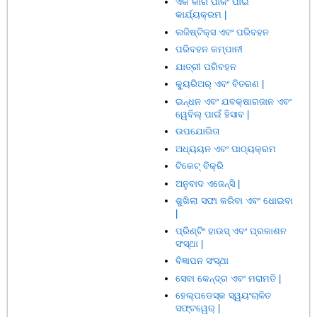
ଏକ କାର ପାର୍କିଂ ପାଇଁ
କାର୍ଯ୍ୟକ୍ରମ |
ଲଜିଷ୍ଟିକ୍ସ ଏବଂ ପରିବହନ
ପରିବହନ କମ୍ପାନୀ
ଯାତ୍ରୀ ପରିବହନ
କ୍ୟୁରିଅର୍ ଏବଂ ବିତରଣ |
ଇନ୍ଧନ ଏବଂ ଯବକ୍ଷାରଜାନ ଏବଂ
ୱେବିଲ୍ ପାଇଁ ହିସାବ |
ଉପଯୋଗିତା
ଅଧ୍ୟୟନ ଏବଂ ପାଠ୍ୟକ୍ରମ
ଟିକେଟ୍ ବିକ୍ରି
ଅନୁବାଦ ଏଜେନ୍ସି |
ଶୁଖିଲା ସଫା କରିବା ଏବଂ ଧୋଇବା
|
ପ୍ରିଣ୍ଟିଂ ହାଉସ୍ ଏବଂ ପ୍ରକାଶନ
ସଂସ୍ଥା |
ବିଜ୍ଞାପନ ସଂସ୍ଥା
ସେବା କେନ୍ଦ୍ର ଏବଂ ମରାମତି |
ହେଲ୍ପଡେସ୍କ ସ୍ୱୟଂଚାଳିତ
ସଫ୍ଟୱେର୍ |