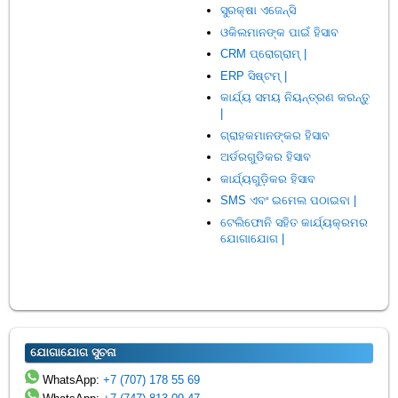
ସୁରକ୍ଷା ଏଜେନ୍ସି
ଓକିଲମାନଙ୍କ ପାଇଁ ହିସାବ
CRM ପ୍ରୋଗ୍ରାମ୍ |
ERP ସିଷ୍ଟମ୍ |
କାର୍ଯ୍ୟ ସମୟ ନିୟନ୍ତ୍ରଣ କରନ୍ତୁ
|
ଗ୍ରାହକମାନଙ୍କର ହିସାବ
ଅର୍ଡରଗୁଡିକର ହିସାବ
କାର୍ଯ୍ୟଗୁଡ଼ିକର ହିସାବ
SMS ଏବଂ ଇମେଲ ପଠାଇବା |
ଟେଲିଫୋନି ସହିତ କାର୍ଯ୍ୟକ୍ରମର
ଯୋଗାଯୋଗ |
ଯୋଗାଯୋଗ ସୁଚନା
WhatsApp:
+7 (707) 178 55 69