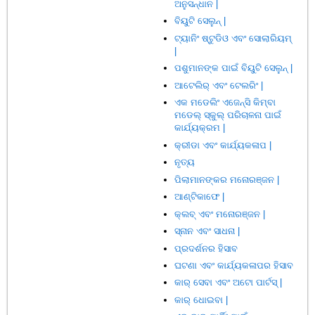
ଅନୁସନ୍ଧାନ |
ବିୟୁଟି ସେଲୁନ୍ |
ଟ୍ୟାନିଂ ଷ୍ଟୁଡିଓ ଏବଂ ସୋଲାରିୟମ୍
|
ପଶୁମାନଙ୍କ ପାଇଁ ବିୟୁଟି ସେଲୁନ୍ |
ଆଟେଲିର୍ ଏବଂ ଟେଲରିଂ |
ଏକ ମଡେଲିଂ ଏଜେନ୍ସି କିମ୍ବା
ମଡେଲ୍ ସ୍କୁଲ୍ ପରିଚାଳନା ପାଇଁ
କାର୍ଯ୍ୟକ୍ରମ |
କ୍ରୀଡା ଏବଂ କାର୍ଯ୍ୟକଳାପ |
ନୃତ୍ୟ
ପିଲାମାନଙ୍କର ମନୋରଞ୍ଜନ |
ଆଣ୍ଟିକାଫେ |
କ୍ଲବ୍ ଏବଂ ମନୋରଞ୍ଜନ |
ସ୍ନାନ ଏବଂ ସାଧନା |
ପ୍ରଦର୍ଶନର ହିସାବ
ଘଟଣା ଏବଂ କାର୍ଯ୍ୟକଳାପର ହିସାବ
କାର୍ ସେବା ଏବଂ ଅଟୋ ପାର୍ଟସ୍ |
କାର୍ ଧୋଇବା |