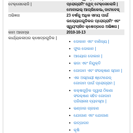
ଟେକ୍ନୋଲୋଜି |
ପ୍ରୋଗ୍ରାମିଂ ୱେବ୍ ଟେକ୍ନୋଲୋଜି |
ମୋବାଇଲ୍ ଆପ୍ଲିକେସନ୍ ଡାଟାବେସ୍
ଅଭିଜ୍ଞତା
23 ବର୍ଷରୁ ଅଧିକ ସମୟ ପାଇଁ
ଉଦ୍ୟୋଗଗୁଡିକର ପ୍ରୋଗ୍ରାମିଂ ଏବଂ
ସ୍ୱୟଂଚାଳିତ କ୍ଷେତ୍ରରେ ଅଭିଜ୍ଞତା |
କାମ ଆରମ୍ଭ
2010-10-13
କାର୍ଯ୍ୟକଳାପର କ୍ଷେତ୍ରଗୁଡିକ |
ଦୋକାନ ଏବଂ ବାଣିଜ୍ୟ |
ଫୁଲ ଦୋକାନ |
ଆୟୋଗ ଦୋକାନ |
ଭଡା ଏବଂ ନିଯୁକ୍ତି
ଗୋଦାମ ଏବଂ ସଂରକ୍ଷଣ ସ୍ଥାନ |
ଏକ ଅସ୍ଥାୟୀ ଷ୍ଟୋରେଜ୍
ଗୋଦାମ ପାଇଁ ପ୍ରୋଗ୍ରାମ |
କକ୍ଷଗୁଡ଼ିକ ଦ୍ୱାରା ଠିକଣା
ସଂରକ୍ଷଣ ସହିତ ଗୋଦାମ
ପରିଚାଳନା ବ୍ୟବସ୍ଥା |
ଭଣ୍ଡାର ଗ୍ରହଣ
ଯୋଗାଣ ଏବଂ ଯୋଗାଣ
ଉତ୍ପାଦନ
କୃଷି