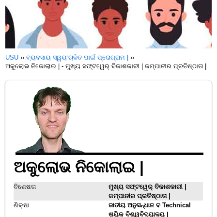
USU
››
ବ୍ୟବସାୟ ସ୍ୱୟଂଚାଳିତ ପାଇଁ ପ୍ରୋଗ୍ରାମ |
››
ଅକୁଲୋଭ ନିକୋଲାଇ | - ମୁଖ୍ୟ ସଫ୍ଟୱେର୍ ବିକାଶକାରୀ | କମ୍ପାନୀର ପ୍ରତିଷ୍ଠାତା |
ଅକୁଲୋଭ ନିକୋଲାଇ |
ବିଶେଷତା
ମୁଖ୍ୟ ସଫ୍ଟୱେର୍ ବିକାଶକାରୀ |
କମ୍ପାନୀର ପ୍ରତିଷ୍ଠାତା |
ଶିକ୍ଷା
ଜାତୀୟ ଅନୁସନ୍ଧାନ ବ Technical
ଷୟିକ ବିଶ୍ୱବିଦ୍ୟାଳୟ |