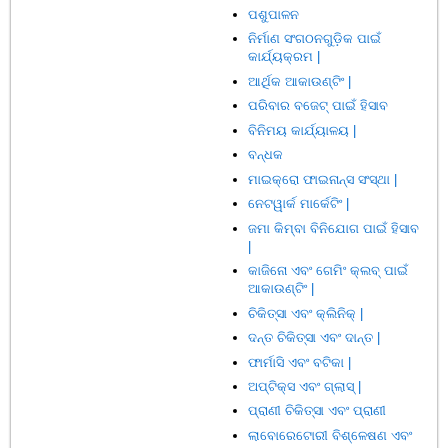
ପଶୁପାଳନ
ନିର୍ମାଣ ସଂଗଠନଗୁଡ଼ିକ ପାଇଁ
କାର୍ଯ୍ୟକ୍ରମ |
ଆର୍ଥିକ ଆକାଉଣ୍ଟିଂ |
ପରିବାର ବଜେଟ୍ ପାଇଁ ହିସାବ
ବିନିମୟ କାର୍ଯ୍ୟାଳୟ |
ବନ୍ଧକ
ମାଇକ୍ରୋ ଫାଇନାନ୍ସ ସଂସ୍ଥା |
ନେଟୱାର୍କ ମାର୍କେଟିଂ |
ଜମା କିମ୍ବା ବିନିଯୋଗ ପାଇଁ ହିସାବ
|
କାଜିନୋ ଏବଂ ଗେମିଂ କ୍ଲବ୍ ପାଇଁ
ଆକାଉଣ୍ଟିଂ |
ଚିକିତ୍ସା ଏବଂ କ୍ଲିନିକ୍ |
ଦନ୍ତ ଚିକିତ୍ସା ଏବଂ ଦାନ୍ତ |
ଫାର୍ମାସି ଏବଂ ବଟିକା |
ଅପ୍ଟିକ୍ସ ଏବଂ ଗ୍ଲାସ୍ |
ପ୍ରାଣୀ ଚିକିତ୍ସା ଏବଂ ପ୍ରାଣୀ
ଲାବୋରେଟୋରୀ ବିଶ୍ଳେଷଣ ଏବଂ