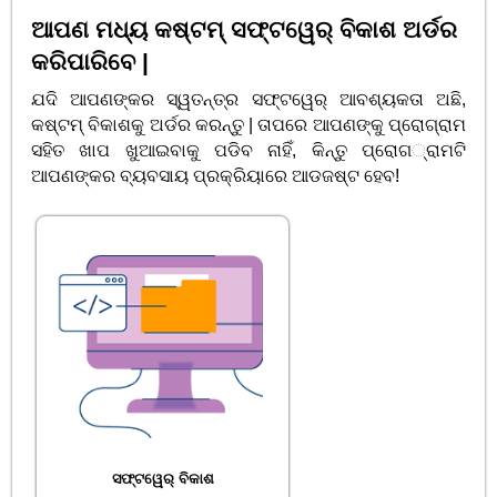
ଆପଣ ମଧ୍ୟ କଷ୍ଟମ୍ ସଫ୍ଟୱେର୍ ବିକାଶ ଅର୍ଡର
କରିପାରିବେ |
ଯଦି ଆପଣଙ୍କର ସ୍ୱତନ୍ତ୍ର ସଫ୍ଟୱେର୍ ଆବଶ୍ୟକତା ଅଛି,
କଷ୍ଟମ୍ ବିକାଶକୁ ଅର୍ଡର କରନ୍ତୁ | ତାପରେ ଆପଣଙ୍କୁ ପ୍ରୋଗ୍ରାମ
ସହିତ ଖାପ ଖୁଆଇବାକୁ ପଡିବ ନାହିଁ, କିନ୍ତୁ ପ୍ରୋଗ୍ରାମଟି
ଆପଣଙ୍କର ବ୍ୟବସାୟ ପ୍ରକ୍ରିୟାରେ ଆଡଜଷ୍ଟ ହେବ!
ସଫ୍ଟୱେର୍ ବିକାଶ