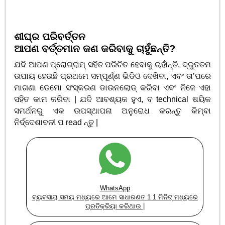
ଶୀଘ୍ର ପରିବର୍ତ୍ତନ
ଆପଣ ବର୍ତ୍ତମାନ କଣ କରିବାକୁ ଚାହୁଁଛନ୍ତି?
ଯଦି ଆପଣ ପ୍ରୋଗ୍ରାମ୍ ସହିତ ପରିଚିତ ହେବାକୁ ଚାହାଁନ୍ତି, ଦ୍ରୁତତମ
ଉପାୟ ହେଉଛି ପ୍ରଥମେ ସମ୍ପୂର୍ଣ୍ଣ ଭିଡିଓ ଦେଖିବା, ଏବଂ ତା’ପରେ
ମାଗଣା ଡେମୋ ସଂସ୍କରଣ ଡାଉନଲୋଡ୍ କରିବା ଏବଂ ନିଜେ ଏହା
ସହିତ କାମ କରିବା | ଯଦି ଆବଶ୍ୟକ ହୁଏ, ବ technical ଷୟିକ
ସମର୍ଥନରୁ ଏକ ଉପସ୍ଥାପନା ଅନୁରୋଧ କରନ୍ତୁ କିମ୍ବା
ନିର୍ଦ୍ଦେଶାବଳୀ ପ read ନ୍ତୁ |
WhatsApp
ବ୍ୟବସାୟ ସମୟ ମଧ୍ୟରେ ଆମେ ସାଧାରଣତ 1 1 ମିନିଟ୍ ମଧ୍ୟରେ
ପ୍ରତିକ୍ରିୟା କରିଥାଉ |