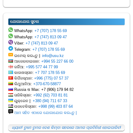
ଯୋଗାଯୋଗ ସୁଚନା
WhatsApp:
+7 (707) 178 55 69
WhatsApp:
+7 (747) 813 09 47
Viber:
+7 (747) 813 09 47
Telegram:
+7 (707) 178 55 69
ଇମେଲ୍ କରନ୍ତୁ |:
info@usu.kz
ଆଜେରବାଇଜାନ:
+994 55 227 66 00
ଜର୍ଜିଆ:
+995 577 44 77 99
କାଜାଖସ୍ତାନ:
+7 707 178 55 69
କିର୍ଗିଜସ୍ଥାନ:
+996 (775) 07 57 37
ଲିଥୁଆନିଆ:
+370-670-58877
Russia ଷ Max: +7 (906) 179 94 82
ତାଜିକିସ୍ତାନ:
+992 (92) 703 81 81
ୟୁକ୍ରେନ |:
+380 (94) 711 67 33
ଉଜବେକିସ୍ତାନ:
+998 (99) 403 87 64
ଆମ ସହିତ ଏଠାରେ ଯୋଗାଯୋଗ କରନ୍ତୁ |
ଧ୍ୟାନ! ତୁମେ ତୁମର ଦେଶ କିମ୍ବା ସହରରେ ଆମର ପ୍ରତିନିଧୀ ହୋଇପାରିବ!