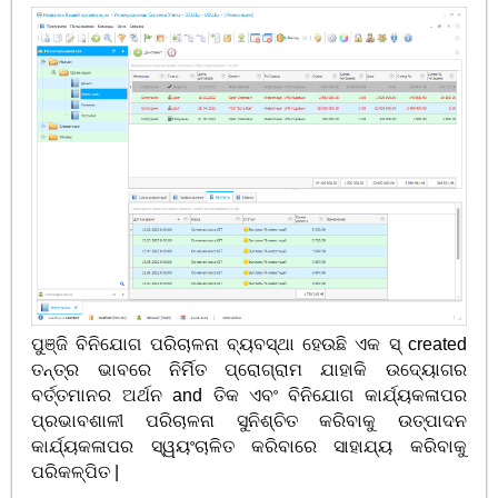
ପୁଞ୍ଜି ବିନିଯୋଗ ପରିଚାଳନା ବ୍ୟବସ୍ଥା ହେଉଛି ଏକ ସ୍ created
ତନ୍ତ୍ର ଭାବରେ ନିର୍ମିତ ପ୍ରୋଗ୍ରାମ ଯାହାକି ଉଦ୍ୟୋଗର
ବର୍ତ୍ତମାନର ଅର୍ଥନ and ତିକ ଏବଂ ବିନିଯୋଗ କାର୍ଯ୍ୟକଳାପର
ପ୍ରଭାବଶାଳୀ ପରିଚାଳନା ସୁନିଶ୍ଚିତ କରିବାକୁ ଉତ୍ପାଦନ
କାର୍ଯ୍ୟକଳାପର ସ୍ୱୟଂଚାଳିତ କରିବାରେ ସାହାଯ୍ୟ କରିବାକୁ
ପରିକଳ୍ପିତ |