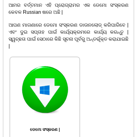
ଆମର ବର୍ତ୍ତମାନ ଏହି ପ୍ରୋଗ୍ରାମର ଏକ ଡେମୋ ସଂସ୍କରଣ
କେବଳ Russian ଷରେ ଅଛି |
ଆପଣ ମାଗଣାରେ ଡେମୋ ସଂସ୍କରଣ ଡାଉନଲୋଡ୍ କରିପାରିବେ |
ଏବଂ ଦୁଇ ସପ୍ତାହ ପାଇଁ କାର୍ଯ୍ୟକ୍ରମରେ କାର୍ଯ୍ୟ କରନ୍ତୁ |
ସ୍ୱଚ୍ଛତା ପାଇଁ ସେଠାରେ କିଛି ସୂଚନା ପୂର୍ବରୁ ଅନ୍ତର୍ଭୂକ୍ତ କରାଯାଇଛି
|
ଡେମୋ ସଂସ୍କରଣ |