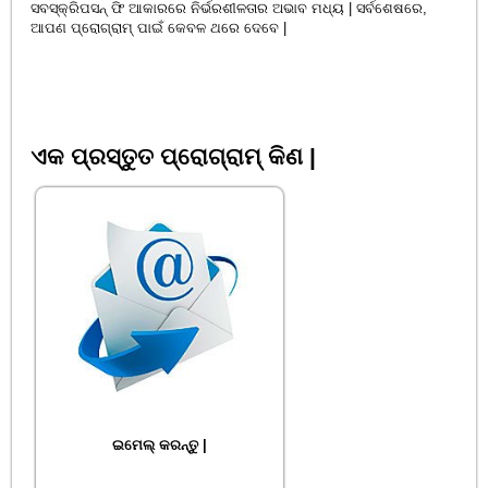
ସବସ୍କ୍ରିପସନ୍ ଫି ଆକାରରେ ନିର୍ଭରଶୀଳତାର ଅଭାବ ମଧ୍ୟ | ସର୍ବଶେଷରେ,
ଆପଣ ପ୍ରୋଗ୍ରାମ୍ ପାଇଁ କେବଳ ଥରେ ଦେବେ |
ଏକ ପ୍ରସ୍ତୁତ ପ୍ରୋଗ୍ରାମ୍ କିଣ |
ଇମେଲ୍ କରନ୍ତୁ |