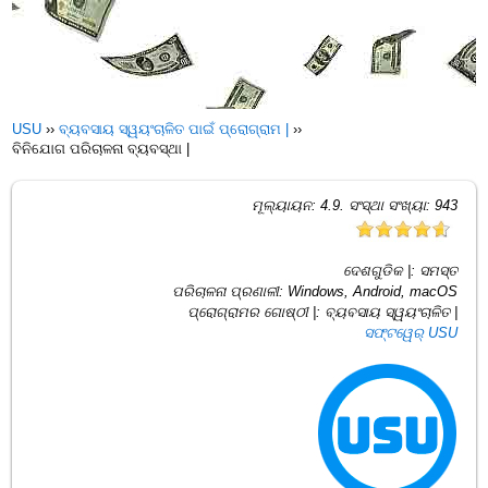
USU
››
ବ୍ୟବସାୟ ସ୍ୱୟଂଚାଳିତ ପାଇଁ ପ୍ରୋଗ୍ରାମ |
››
ବିନିଯୋଗ ପରିଚାଳନା ବ୍ୟବସ୍ଥା |
ମୂଲ୍ୟାୟନ:
4.9
. ସଂସ୍ଥା ସଂଖ୍ୟା:
943
ଦେଶଗୁଡିକ |:
ସମସ୍ତ
ପରିଚାଳନା ପ୍ରଣାଳୀ:
Windows, Android, macOS
ପ୍ରୋଗ୍ରାମର ଗୋଷ୍ଠୀ |:
ବ୍ୟବସାୟ ସ୍ୱୟଂଚାଳିତ |
ସଫ୍ଟୱେର୍ USU