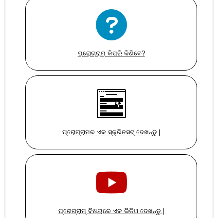
ପ୍ରୋଗ୍ରାମ୍ କିପରି କିଣିବେ?
ପ୍ରୋଗ୍ରାମର ଏକ ସ୍କ୍ରିନସଟ୍ ଦେଖନ୍ତୁ |
ପ୍ରୋଗ୍ରାମ୍ ବିଷୟରେ ଏକ ଭିଡିଓ ଦେଖନ୍ତୁ |