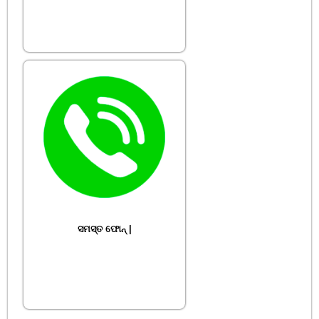
ସମସ୍ତ ଫୋନ୍ |