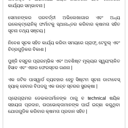
କାର୍ଯ୍ୟର ସମ୍ଭାବନା |
ସେମାନଙ୍କର ପରବର୍ତ୍ତୀ ଅଭିଲେଖାଗାର ଏବଂ ଅନ୍ୟ
ଇଲେକ୍ଟ୍ରୋନିକ୍ ଫର୍ମାଟକୁ ସ୍ଥାନାନ୍ତର କରିବାର କ୍ଷମତା ସହିତ
ସୂଚନା ତଥ୍ୟ ସଞ୍ଚୟ |
ନିବେଶ ସୂଚକ ସହିତ କାର୍ଯ୍ୟ କରିବା ସମୟରେ ଗ୍ରାଫ୍, ଟେବୁଲ୍ ଏବଂ
ଚିତ୍ରଗୁଡ଼ିକର ବିକାଶ |
ପୁଞ୍ଜି ବସ୍ତୁର ପ୍ରାରମ୍ଭିକ ଏବଂ ଅବଶିଷ୍ଟ ମୂଲ୍ୟର ସ୍ୱୟଂଚାଳିତ
ହିସାବ ଏବଂ ଏହାର ଫେରସ୍ତର ଗଣନା |
ଏକ ଜଟିଳ ପାସୱାର୍ଡ ବ୍ୟବହାର ହେତୁ ସିଷ୍ଟମ ସୂଚନା ଡାଟାବେସ୍
ହ୍ୟାକ୍ ହେବାର ବିପଦରୁ ଏକ ଉଚ୍ଚ ସ୍ତରର ସୁରକ୍ଷା |
ପ୍ରୋଗ୍ରାମର ଡେଭଲପର୍ମାନଙ୍କ ଠାରୁ ବ technical ଷୟିକ
ସହାୟତା ପ୍ରଦାନ, ଉପଭୋକ୍ତାମାନଙ୍କ ପାଇଁ ଇଚ୍ଛା କରୁଥିବା
ଯୋଗଗୁଡିକ କରିବାର କ୍ଷମତା ପ୍ରଦାନ ସହିତ |