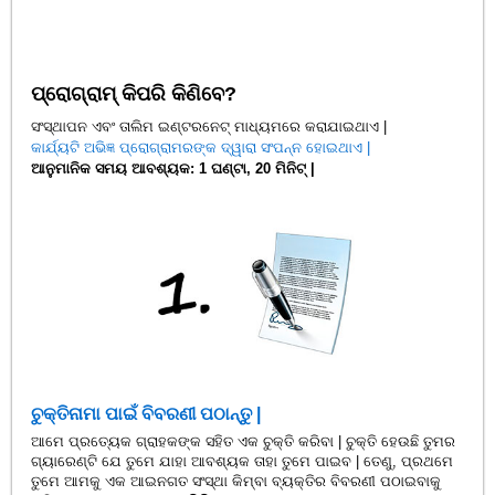
ପ୍ରୋଗ୍ରାମ୍ କିପରି କିଣିବେ?
ସଂସ୍ଥାପନ ଏବଂ ତାଲିମ ଇଣ୍ଟରନେଟ୍ ମାଧ୍ୟମରେ କରାଯାଇଥାଏ |
କାର୍ଯ୍ୟଟି ଅଭିଜ୍ଞ ପ୍ରୋଗ୍ରାମରଙ୍କ ଦ୍ୱାରା ସଂପନ୍ନ ହୋଇଥାଏ |
ଆନୁମାନିକ ସମୟ ଆବଶ୍ୟକ: 1 ଘଣ୍ଟା, 20 ମିନିଟ୍ |
ଚୁକ୍ତିନାମା ପାଇଁ ବିବରଣୀ ପଠାନ୍ତୁ |
ଆମେ ପ୍ରତ୍ୟେକ ଗ୍ରାହକଙ୍କ ସହିତ ଏକ ଚୁକ୍ତି କରିବା | ଚୁକ୍ତି ହେଉଛି ତୁମର
ଗ୍ୟାରେଣ୍ଟି ଯେ ତୁମେ ଯାହା ଆବଶ୍ୟକ ତାହା ତୁମେ ପାଇବ | ତେଣୁ, ପ୍ରଥମେ
ତୁମେ ଆମକୁ ଏକ ଆଇନଗତ ସଂସ୍ଥା କିମ୍ବା ବ୍ୟକ୍ତିର ବିବରଣୀ ପଠାଇବାକୁ