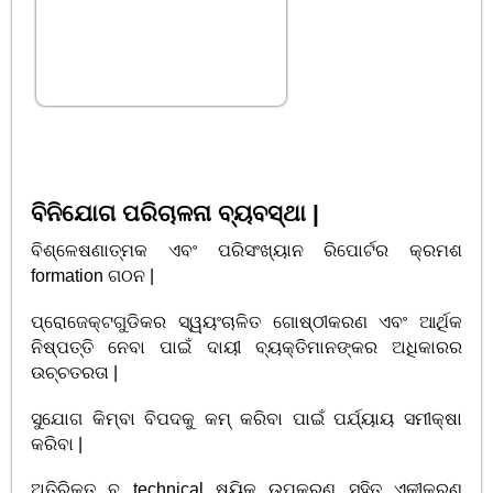
ବିନିଯୋଗ ପରିଚାଳନା ବ୍ୟବସ୍ଥା |
ବିଶ୍ଳେଷଣାତ୍ମକ ଏବଂ ପରିସଂଖ୍ୟାନ ରିପୋର୍ଟର କ୍ରମଶ
formation ଗଠନ |
ପ୍ରୋଜେକ୍ଟଗୁଡିକର ସ୍ୱୟଂଚାଳିତ ଗୋଷ୍ଠୀକରଣ ଏବଂ ଆର୍ଥିକ
ନିଷ୍ପତ୍ତି ନେବା ପାଇଁ ଦାୟୀ ବ୍ୟକ୍ତିମାନଙ୍କର ଅଧିକାରର
ଉଚ୍ଚତରତା |
ସୁଯୋଗ କିମ୍ବା ବିପଦକୁ କମ୍ କରିବା ପାଇଁ ପର୍ଯ୍ୟାୟ ସମୀକ୍ଷା
କରିବା |
ଅତିରିକ୍ତ ବ technical ଷୟିକ ଉପକରଣ ସହିତ ଏକୀକରଣ