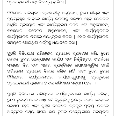
ପ୍ରଭାବଶାଳୀ ପଦ୍ଧତି ମଧ୍ୟ ବାଛିବେ |
ବିନିଯୋଗ ପରିଚାଳନା ପ୍ରଣାଳୀକୁ ଧନ୍ୟବାଦ, ତୁମେ ଶୀଘ୍ର ଏବଂ
ବ୍ୟୟବହୁଳ ଭାବରେ କାର୍ଯ୍ୟ କରିବାକୁ ସକ୍ଷମ ହେବ ଯେପରିକି
ଆର୍ଥିକ ପ୍ରୟୋଗ ଏବଂ କାର୍ଯ୍ୟକ୍ରମ ଗଠନ ଏବଂ ଅନୁମୋଦନ,
ବିନିଯୋଗ ବଜେଟର ଅନୁମୋଦନ, ଏବଂ କାର୍ଯ୍ୟକ୍ରମର
କାର୍ଯ୍ୟକାରିତା ଉପରେ ନିୟନ୍ତ୍ରଣ କରିବା | ଏହାର କାର୍ଯ୍ୟକାରିତା
ସମୟରେ ହୋଇଥିବା ଖର୍ଚ୍ଚକୁ ଧ୍ୟାନରେ ରଖି |
ପୁଞ୍ଜି ବିନିଯୋଗ ପରିଚାଳନା ପ୍ରଣାଳୀ ବ୍ୟବହାର କରି, ତୁମେ
କେବଳ ତୁମର ଉଦ୍ୟୋଗର କାର୍ଯ୍ୟ ଏବଂ ନିର୍ଦ୍ଦିଷ୍ଟତା ସଂପର୍କରେ
ସଂଗ୍ରହ ଦିଗ ଏବଂ ଏହାର ବ୍ୟକ୍ତିଗତ ଉପାଦାନଗୁଡ଼ିକ ପାଇଁ
ପରିଚାଳନା ପ୍ରଣାଳୀ ବିକାଶ କରିବ ନାହିଁ, ବରଂ ତୁମେ ତୁମର
ବିନିଯୋଗ କାର୍ଯ୍ୟକଳାପର କାର୍ଯ୍ୟାନ୍ୱୟନରୁ ପ୍ରକୃତରେ
ପ୍ରଭାବଶାଳୀ ପ୍ରଭାବ ହାସଲ କରିବାରେ ସକ୍ଷମ ହେବ | ।
ପୁଞ୍ଜି ବିନିଯୋଗ ପରିଚାଳନା କାର୍ଯ୍ୟକ୍ରମରେ କାର୍ଯ୍ୟ କରିବା,
ତୁମେ ତୁରନ୍ତ ଯେକ any ଣସି ବିଚ୍ୟୁତିକୁ ତୁରନ୍ତ ଜବାବ ଦେବାରେ
ସକ୍ଷମ ହେବ ଏବଂ ପୁଞ୍ଜି ନିବେଶର ପ୍ରକୃତ ମୂଲ୍ୟ ଉପରେ
ଅଦ୍ୟତନ ତଥ୍ୟ ହାସଲ କରି ତୁମର ଉଦ୍ୟୋଗରେ ପରିଚାଳନା