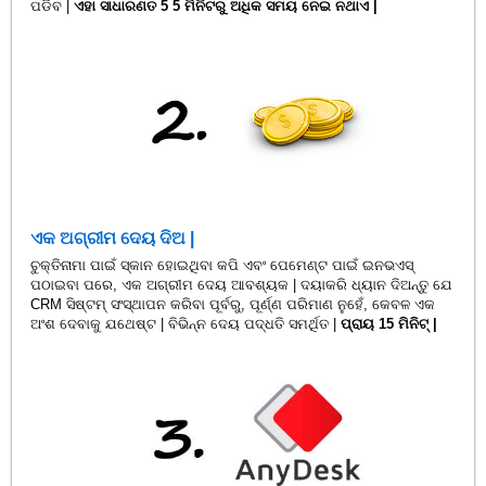
ପଡିବ |
ଏହା ସାଧାରଣତ 5 5 ମିନିଟରୁ ଅଧିକ ସମୟ ନେଇ ନଥାଏ |
ଏକ ଅଗ୍ରୀମ ଦେୟ ଦିଅ |
ଚୁକ୍ତିନାମା ପାଇଁ ସ୍କାନ ହୋଇଥିବା କପି ଏବଂ ପେମେଣ୍ଟ ପାଇଁ ଇନଭଏସ୍
ପଠାଇବା ପରେ, ଏକ ଅଗ୍ରୀମ ଦେୟ ଆବଶ୍ୟକ | ଦୟାକରି ଧ୍ୟାନ ଦିଅନ୍ତୁ ଯେ
CRM ସିଷ୍ଟମ୍ ସଂସ୍ଥାପନ କରିବା ପୂର୍ବରୁ, ପୂର୍ଣ୍ଣ ପରିମାଣ ନୁହେଁ, କେବଳ ଏକ
ଅଂଶ ଦେବାକୁ ଯଥେଷ୍ଟ | ବିଭିନ୍ନ ଦେୟ ପଦ୍ଧତି ସମର୍ଥିତ |
ପ୍ରାୟ 15 ମିନିଟ୍ |