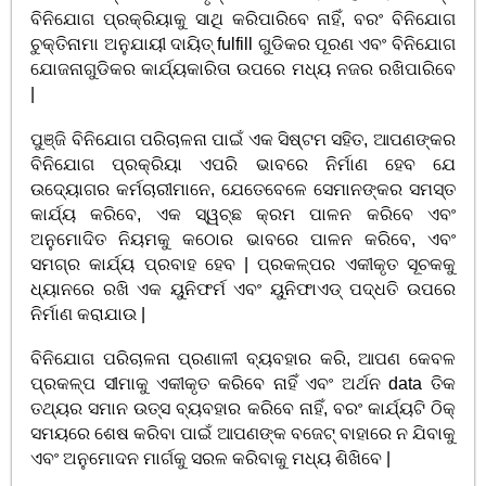
ବିନିଯୋଗ ପ୍ରକ୍ରିୟାକୁ ସାଥି କରିପାରିବେ ନାହିଁ, ବରଂ ବିନିଯୋଗ
ଚୁକ୍ତିନାମା ଅନୁଯାୟୀ ଦାୟିତ୍ fulfill ଗୁଡିକର ପୂରଣ ଏବଂ ବିନିଯୋଗ
ଯୋଜନାଗୁଡିକର କାର୍ଯ୍ୟକାରିତା ଉପରେ ମଧ୍ୟ ନଜର ରଖିପାରିବେ
|
ପୁଞ୍ଜି ବିନିଯୋଗ ପରିଚାଳନା ପାଇଁ ଏକ ସିଷ୍ଟମ ସହିତ, ଆପଣଙ୍କର
ବିନିଯୋଗ ପ୍ରକ୍ରିୟା ଏପରି ଭାବରେ ନିର୍ମାଣ ହେବ ଯେ
ଉଦ୍ୟୋଗର କର୍ମଚାରୀମାନେ, ଯେତେବେଳେ ସେମାନଙ୍କର ସମସ୍ତ
କାର୍ଯ୍ୟ କରିବେ, ଏକ ସ୍ୱଚ୍ଛ କ୍ରମ ପାଳନ କରିବେ ଏବଂ
ଅନୁମୋଦିତ ନିୟମକୁ କଠୋର ଭାବରେ ପାଳନ କରିବେ, ଏବଂ
ସମଗ୍ର କାର୍ଯ୍ୟ ପ୍ରବାହ ହେବ | ପ୍ରକଳ୍ପର ଏକୀକୃତ ସୂଚକକୁ
ଧ୍ୟାନରେ ରଖି ଏକ ୟୁନିଫର୍ମ ଏବଂ ୟୁନିଫାଏଡ୍ ପଦ୍ଧତି ଉପରେ
ନିର୍ମାଣ କରାଯାଉ |
ବିନିଯୋଗ ପରିଚାଳନା ପ୍ରଣାଳୀ ବ୍ୟବହାର କରି, ଆପଣ କେବଳ
ପ୍ରକଳ୍ପ ସୀମାକୁ ଏକୀକୃତ କରିବେ ନାହିଁ ଏବଂ ଅର୍ଥନ data ତିକ
ତଥ୍ୟର ସମାନ ଉତ୍ସ ବ୍ୟବହାର କରିବେ ନାହିଁ, ବରଂ କାର୍ଯ୍ୟଟି ଠିକ୍
ସମୟରେ ଶେଷ କରିବା ପାଇଁ ଆପଣଙ୍କ ବଜେଟ୍ ବାହାରେ ନ ଯିବାକୁ
ଏବଂ ଅନୁମୋଦନ ମାର୍ଗକୁ ସରଳ କରିବାକୁ ମଧ୍ୟ ଶିଖିବେ |