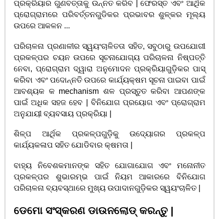
ପ୍ରକ୍ରିୟାର ଗୁଣବତ୍ତାକୁ ଉନ୍ନତ କରିବ | ଫେରସ୍ତ ଏବଂ ଆର୍ଥିକ
ପ୍ରୋଗ୍ରାମରେ ପରିବର୍ତ୍ତନଗୁଡିକର ପ୍ରଭାବର ଶୁଳ୍କର ମୂଲ୍ୟ
ଉପରେ ଆକଳନ ...
ପରିଚାଳନା ପ୍ରଣାଳୀର ସ୍ୱୟଂଚାଳିତତା ସହିତ, ସବୁଠାରୁ ଉପଯୋଗୀ
ପ୍ରକଳ୍ପର ଚୟନ ଉପରେ ସୂଚନାଯୋଗ୍ୟ ପରିଚାଳନା ନିଷ୍ପତ୍ତି
ନେବା, ପ୍ରୋଗ୍ରାମ ଦ୍ୱାରା ଅନୁମୋଦନ ପ୍ରକ୍ରିୟାଗୁଡ଼ିକର ପାସ୍
କରିବା ଏବଂ ପଦୋନ୍ନତି ଉପରେ କାର୍ଯ୍ୟକ୍ଷମ ସୂଚନା ପାଇବା ପାଇଁ
ଆବଶ୍ୟକ କ mechanism ଶଳ ପ୍ରସ୍ତୁତ କରିବା ଆପଣଙ୍କ
ପାଇଁ ଅଧିକ ସହଜ ହେବ | ବିନିଯୋଗ ପ୍ରୟୋଗ ଏବଂ ପ୍ରୋଗ୍ରାମ
ଅନୁଯାୟୀ ବ୍ୟବସାୟ ପ୍ରକ୍ରିୟା |
ଶିଳ୍ପ ଆର୍ଥିକ ପ୍ରକଳ୍ପଗୁଡ଼ିକୁ ଉଦ୍ୟୋଗର ପ୍ରକଳ୍ପ
କାର୍ଯ୍ୟକଳାପ ସହିତ ଯୋଡିବାର କ୍ଷମତା |
ବାହ୍ୟ ନିବେଶକମାନଙ୍କ ସହିତ ଯୋଗାଯୋଗ ଏବଂ ମନୋନୀତ
ପ୍ରକଳ୍ପର ଶୁଭାରମ୍ଭ ପାଇଁ ନିୟମ ଆକାରରେ ବିନିଯୋଗ
ପରିଚାଳନା ବ୍ୟବସ୍ଥାରେ ମୁଖ୍ୟ ଉପାଦାନଗୁଡ଼ିକର ସ୍ୱୟଂଚାଳିତ |
ଡେମୋ ସଂସ୍କରଣ ଡାଉନଲୋଡ୍ କରନ୍ତୁ |