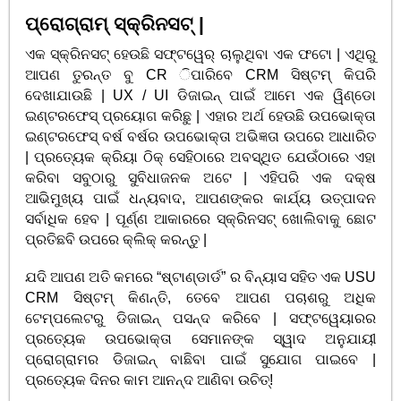
ପ୍ରୋଗ୍ରାମ୍ ସ୍କ୍ରିନସଟ୍ |
ଏକ ସ୍କ୍ରିନସଟ୍ ହେଉଛି ସଫ୍ଟୱେର୍ ଚାଲୁଥିବା ଏକ ଫଟୋ | ଏଥିରୁ
ଆପଣ ତୁରନ୍ତ ବୁ CR ିପାରିବେ CRM ସିଷ୍ଟମ୍ କିପରି
ଦେଖାଯାଉଛି | UX / UI ଡିଜାଇନ୍ ପାଇଁ ଆମେ ଏକ ୱିଣ୍ଡୋ
ଇଣ୍ଟରଫେସ୍ ପ୍ରୟୋଗ କରିଛୁ | ଏହାର ଅର୍ଥ ହେଉଛି ଉପଭୋକ୍ତା
ଇଣ୍ଟରଫେସ୍ ବର୍ଷ ବର୍ଷର ଉପଭୋକ୍ତା ଅଭିଜ୍ଞତା ଉପରେ ଆଧାରିତ
| ପ୍ରତ୍ୟେକ କ୍ରିୟା ଠିକ୍ ସେହିଠାରେ ଅବସ୍ଥିତ ଯେଉଁଠାରେ ଏହା
କରିବା ସବୁଠାରୁ ସୁବିଧାଜନକ ଅଟେ | ଏହିପରି ଏକ ଦକ୍ଷ
ଆଭିମୁଖ୍ୟ ପାଇଁ ଧନ୍ୟବାଦ, ଆପଣଙ୍କର କାର୍ଯ୍ୟ ଉତ୍ପାଦନ
ସର୍ବାଧିକ ହେବ | ପୂର୍ଣ୍ଣ ଆକାରରେ ସ୍କ୍ରିନସଟ୍ ଖୋଲିବାକୁ ଛୋଟ
ପ୍ରତିଛବି ଉପରେ କ୍ଲିକ୍ କରନ୍ତୁ |
ଯଦି ଆପଣ ଅତି କମରେ “ଷ୍ଟାଣ୍ଡାର୍ଡ” ର ବିନ୍ୟାସ ସହିତ ଏକ USU
CRM ସିଷ୍ଟମ୍ କିଣନ୍ତି, ତେବେ ଆପଣ ପଚାଶରୁ ଅଧିକ
ଟେମ୍ପଲେଟରୁ ଡିଜାଇନ୍ ପସନ୍ଦ କରିବେ | ସଫ୍ଟୱେୟାରର
ପ୍ରତ୍ୟେକ ଉପଭୋକ୍ତା ସେମାନଙ୍କ ସ୍ୱାଦ ଅନୁଯାୟୀ
ପ୍ରୋଗ୍ରାମର ଡିଜାଇନ୍ ବାଛିବା ପାଇଁ ସୁଯୋଗ ପାଇବେ |
ପ୍ରତ୍ୟେକ ଦିନର କାମ ଆନନ୍ଦ ଆଣିବା ଉଚିତ୍!