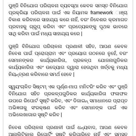
ପୁଞ୍ଜି ବିନିଯୋଗ ପରିଚାଳନା ବ୍ୟବସ୍ଥା କେବଳ ସମସ୍ତ ବିନିଯୋଗ
ପ୍ରକ୍ରିୟା ପରିଚାଳନା ପାଇଁ ଏକ ନିୟାମକ framework ାଞ୍ଚା
ବିକାଶ କରିବାରେ ସାହାଯ୍ୟ କରେ ନାହିଁ, ବରଂ ନିବେଶର କ୍ରମାଗତ
ପ୍ରବାହକୁ ଗ୍ରୁପ୍ କରିବା ଏବଂ ପ୍ରତ୍ୟେକଙ୍କୁ ପୃଥକ ଭାବରେ
ସାଥି କରିବା ପାଇଁ ମଧ୍ୟ ସାହାଯ୍ୟ କରେ |
ପୁଞ୍ଜି ବିନିଯୋଗ ପରିଚାଳନା ପ୍ରଣାଳୀ ସହିତ, ଆପଣ କେବଳ
ନିବେଶ ପାଇଁ ପ୍ରୋଗ୍ରାମ ଏବଂ ପ୍ରୟୋଗ ଗଠନରେ ନୁହେଁ, ବରଂ
ସେମାନଙ୍କର କାର୍ଯ୍ୟକାରିତା, ପ୍ରକଳ୍ପ ଯୋଜନାଗୁଡିକର
କାର୍ଯ୍ୟକାରିତା ଏବଂ ଉଦ୍ୟୋଗ ଦ୍ୱାରା ହେଉଥିବା ଖର୍ଚ୍ଚକୁ ମଧ୍ୟ
ନିୟନ୍ତ୍ରଣ କରିବାରେ ସମର୍ଥ ହେବେ |
ସ୍ୱୟଂଚାଳିତ ସିଷ୍ଟମ୍ ଏକ ପୂର୍ଣ୍ଣ-ମାପ ମନିଟରିଂ କରିବ ଏବଂ ପୁଞ୍ଜି
ବିନିଯୋଗ ସହିତ ପ୍ରକଳ୍ପଗୁଡିକର କାର୍ଯ୍ୟକାରିତା ଫଳାଫଳ
ଉପରେ ରିପୋର୍ଟ ସୃଷ୍ଟି କରିବ, ଏବଂ ଡିଜାଇନ୍ ସମାଧାନରେ ପ୍ରାପ୍ତ
ଅଭିଜ୍ଞତାକୁ ସଂରକ୍ଷଣ କରିବ ଏବଂ ସେମାନଙ୍କ ପାଇଁ ଏକ
ଅଭିଲେଖାଗାର ସୃଷ୍ଟି କରିବ |
ନିବେଶ ପରିଚାଳନା ପ୍ରଣାଳୀ ପାଇଁ ଧନ୍ୟବାଦ, ଆପଣ କେବଳ
ଆନାଲିଟିକାଲ୍ ରିପୋର୍ଟିଂ ସୃଷ୍ଟି କରିପାରିବେ ନାହିଁ ଏବଂ ସମସ୍ତ