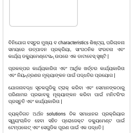
ବିନିଯୋଗ ବସ୍ତୁର ମୁଖ୍ୟ ବ characteristics ଶିଷ୍ଟ୍ୟ, ପରିଚାଳନା
ସମୟରେ ଉତ୍ପାଦନ ପ୍ରକ୍ରିୟା, ସାଂଗଠନିକ ସଂରଚନା ଏବଂ
କାର୍ଯ୍ୟ ଡକ୍ୟୁମେଣ୍ଟେସନ୍ ଉପରେ ଏକ ଡାଟାବେସ୍ ସୃଷ୍ଟି |
ପ୍ରକଳ୍ପର କାର୍ଯ୍ୟକାରିତା ଏବଂ ଆର୍ଥିକ ଖର୍ଚ୍ଚର କାର୍ଯ୍ୟକାରିତା
ଏବଂ ନିୟନ୍ତ୍ରଣର ମୂଲ୍ୟାଙ୍କନ ପାଇଁ ପଦ୍ଧତିର ପ୍ରୟୋଗ |
ଯୋଜନାବଦ୍ଧ ସୂଚକଗୁଡିକୁ ଟ୍ରାକ୍ କରିବା ଏବଂ ସେମାନଙ୍କଠାରୁ
ପରିଣାମର ପ୍ରଭାବକୁ ମୂଲ୍ୟାଙ୍କନ କରିବା ପାଇଁ ମନିଟରିଂର
ପ୍ରସ୍ତୁତି ଏବଂ କାର୍ଯ୍ୟକାରିତା |
ବ୍ୟକ୍ତିଗତ ଅର୍ଥନ solutions ତିକ ସମାଧାନର ପ୍ରକ୍ରିୟାର
ସ୍ୱୟଂଚାଳିତ ହେବା ସହିତ ପ୍ରୋଜେକ୍ଟ ଡକ୍ୟୁମେଣ୍ଟ ପାଇଁ
ଟେମ୍ପଲେଟ୍ ଏବଂ ସେଗୁଡିକ ପୂରଣ ପାଇଁ ଏକ ପଦ୍ଧତି |