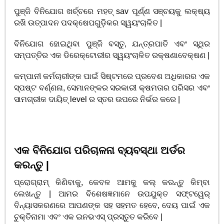
ପୁଞ୍ଜି ବିନିଯୋଗ ଖର୍ଚ୍ଚରେ ମହତ୍ sav ପୂର୍ଣ୍ଣ ସଞ୍ଚୟକୁ ଲକ୍ଷ୍ୟ
ରଖି ଉତ୍ପାଦନ ପଦକ୍ଷେପଗୁଡ଼ିକର ସ୍ୱୟଂଚାଳିତ |
ବିନିଯୋଗ ହୋଇଥିବା ପୁଞ୍ଜି ବସ୍ତୁ, ଯନ୍ତ୍ରପାତି ଏବଂ ସ୍ଥିର
ସମ୍ପତ୍ତିର ଏକ ଡିରେକ୍ଟୋରୀର ସ୍ୱୟଂଚାଳିତ ରକ୍ଷଣାବେକ୍ଷଣ |
କମ୍ପାନୀ କର୍ମଚାରୀଙ୍କ ପାଇଁ ସିଷ୍ଟମରେ ପ୍ରବେଶ ଅଧିକାରର ଏକ
ସ୍ପଷ୍ଟ ବର୍ଣ୍ଣନା, ସେମାନଙ୍କର ସରକାରୀ କ୍ଷମତାର ପରିସର ଏବଂ
ସାମଗ୍ରୀକ ଦାୟିତ୍ level ର ସ୍ତର ଉପରେ ନିର୍ଭର କରେ |
ଏକ ବିନିଯୋଗ ପରିଚାଳନା ବ୍ୟବସ୍ଥା ଅର୍ଡର
କରନ୍ତୁ |
ପ୍ରୋଗ୍ରାମ୍ କିଣିବାକୁ, କେବଳ ଆମକୁ କଲ୍ କରନ୍ତୁ କିମ୍ବା
ଲେଖନ୍ତୁ | ଆମର ବିଶେଷଜ୍ଞମାନେ ଉପଯୁକ୍ତ ସଫ୍ଟୱେର୍
ବିନ୍ୟାସକରଣରେ ଆପଣଙ୍କ ସହ ସହମତ ହେବେ, ଦେୟ ପାଇଁ ଏକ
ଚୁକ୍ତିନାମା ଏବଂ ଏକ ଇନଭଏସ୍ ପ୍ରସ୍ତୁତ କରିବେ |