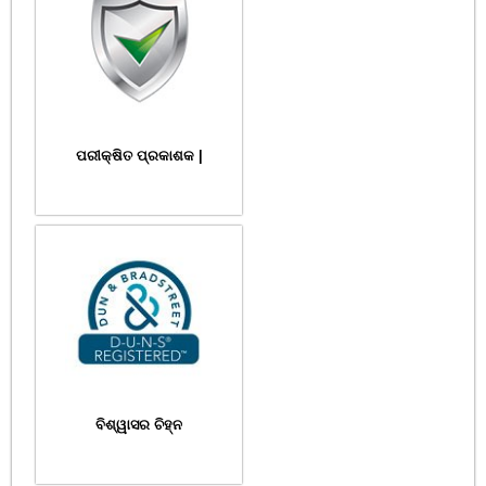
ପରୀକ୍ଷିତ ପ୍ରକାଶକ |
ବିଶ୍ୱାସର ଚିହ୍ନ