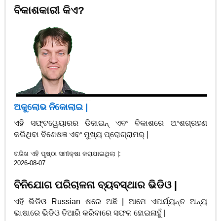
ବିକାଶକାରୀ କିଏ?
ଅକୁଲୋଭ ନିକୋଲାଇ |
ଏହି ସଫ୍ଟୱେୟାରର ଡିଜାଇନ୍ ଏବଂ ବିକାଶରେ ଅଂଶଗ୍ରହଣ
କରିଥିବା ବିଶେଷଜ୍ଞ ଏବଂ ମୁଖ୍ୟ ପ୍ରୋଗ୍ରାମର୍ |
ତାରିଖ ଏହି ପୃଷ୍ଠା ସମୀକ୍ଷା କରାଯାଇଥିଲା |:
2026-08-07
ବିନିଯୋଗ ପରିଚାଳନା ବ୍ୟବସ୍ଥାର ଭିଡିଓ |
ଏହି ଭିଡିଓ Russian ଷରେ ଅଛି | ଆମେ ଏପର୍ଯ୍ୟନ୍ତ ଅନ୍ୟ
ଭାଷାରେ ଭିଡିଓ ତିଆରି କରିବାରେ ସଫଳ ହୋଇନାହୁଁ |