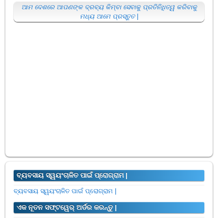
ଆମ ଦେଶରେ ଆପଣଙ୍କ ଦ୍ରବ୍ୟ କିମ୍ବା ସେବାକୁ ପ୍ରତିନିଧିତ୍ୱ କରିବାକୁ
ମଧ୍ୟ ଆମେ ପ୍ରସ୍ତୁତ |
ବ୍ୟବସାୟ ସ୍ୱୟଂଚାଳିତ ପାଇଁ ପ୍ରୋଗ୍ରାମ |
ବ୍ୟବସାୟ ସ୍ୱୟଂଚାଳିତ ପାଇଁ ପ୍ରୋଗ୍ରାମ |
ଏକ ନୂତନ ସଫ୍ଟୱେର୍ ଅର୍ଡର କରନ୍ତୁ |