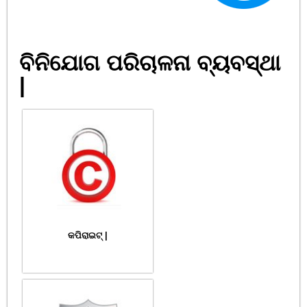
ବିନିଯୋଗ ପରିଚାଳନା ବ୍ୟବସ୍ଥା
|
କପିରାଇଟ୍ |