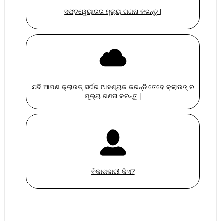
ସଫ୍ଟୱେୟାରର ମୂଲ୍ୟ ଗଣନା କରନ୍ତୁ |
ଯଦି ଆପଣ କ୍ଲାଉଡ୍ ସର୍ଭର ଆବଶ୍ୟକ କରନ୍ତି ତେବେ କ୍ଲାଉଡ୍ ର
ମୂଲ୍ୟ ଗଣନା କରନ୍ତୁ |
ବିକାଶକାରୀ କିଏ?