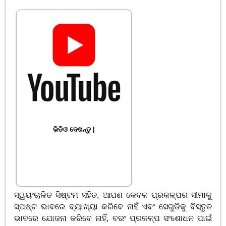
ଭିଡିଓ ଦେଖନ୍ତୁ |
ସ୍ୱୟଂଚାଳିତ ସିଷ୍ଟମ ସହିତ, ଆପଣ କେବଳ ପ୍ରକଳ୍ପର ସୀମାକୁ
ସ୍ପଷ୍ଟ ଭାବରେ ବ୍ୟାଖ୍ୟା କରିବେ ନାହିଁ ଏବଂ ସେଗୁଡିକୁ ବିସ୍ତୃତ
ଭାବରେ ଯୋଜନା କରିବେ ନାହିଁ, ବରଂ ପ୍ରକଳ୍ପ ସଂଶୋଧନ ପାଇଁ