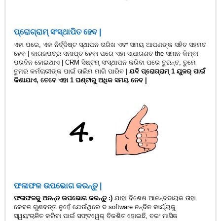
ପ୍ରୋଗ୍ରାମ୍ ସଂସ୍ଥାପିତ ହେବ |
ଏହା ପରେ, ଏକ ନିର୍ଦ୍ଦିଷ୍ଟ ସ୍ଥାପନ ତାରିଖ ଏବଂ ସମୟ ଆପଣଙ୍କ ସହିତ ସହମତ
ହେବ | କାଗଜପତ୍ର ସମାପ୍ତ ହେବା ପରେ ଏହା ସାଧାରଣତ the ସମାନ କିମ୍ବା
ପରଦିନ ହୋଇଥାଏ | CRM ସିଷ୍ଟମ୍ ସଂସ୍ଥାପନ କରିବା ପରେ ତୁରନ୍ତ, ତୁମେ
ତୁମର କର୍ମଚାରୀଙ୍କ ପାଇଁ ତାଲିମ ମାଗି ପାରିବ |
ଯଦି ପ୍ରୋଗ୍ରାମ୍ 1 ୟୁଜର୍ ପାଇଁ
କିଣାଯାଏ, ତେବେ ଏହା 1 ଘଣ୍ଟାରୁ ଅଧିକ ସମୟ ନେବ |
ଫଳାଫଳ ଉପଭୋଗ କରନ୍ତୁ |
ଫଳାଫଳକୁ ଅନନ୍ତ ଉପଭୋଗ କରନ୍ତୁ :)
ଯାହା ବିଶେଷ ଆନନ୍ଦଦାୟକ ତାହା
କେବଳ ଗୁଣବତ୍ତା ନୁହେଁ ଯେଉଁଥିରେ ଦ software ନନ୍ଦିନ କାର୍ଯ୍ୟକୁ
ସ୍ୱୟଂଚାଳିତ କରିବା ପାଇଁ ସଫ୍ଟୱେର୍ ବିକଶିତ ହୋଇଛି, ବରଂ ମାସିକ