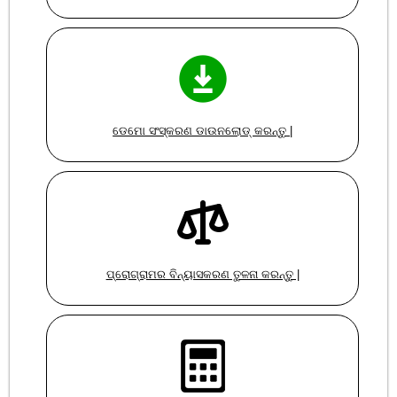
ଡେମୋ ସଂସ୍କରଣ ଡାଉନଲୋଡ୍ କରନ୍ତୁ |
ପ୍ରୋଗ୍ରାମର ବିନ୍ୟାସକରଣ ତୁଳନା କରନ୍ତୁ |