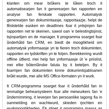
klanten om mear brûkers te lûken troch it
automatisearjen fan it generearjen fan rapporten en
analyse fan ferskate rapporten. Automatysk
generearjen fan dokumintaasje, rapportaazje, helpt de
fêststelde easken en deadlines foar it yntsjinjen fan
rapporten net te skeinen, sawol oan 'e belestingtsjinst,
tsjinpartijen en de manager. It programma soarget foar
ûnderhâld fan CRM, en biedt de mooglikheid om
automatysk ynformaasje yn te fieren troch dokuminten,
rapporten en tydskriften yn te foljen. Berekkening wurdt
offline útfierd, mei help fan ynformaasje út 'e priislist,
mei elke bûtenlânske faluta by it beteljen. By it
foarmjen fan dokuminten kinne dokumintsjabloanen
brûkt wurde, mei alle MS Office-formaten yn it wurk.
It CRM-programma soarget foar it ûnderhâld fan in
ienmalige behearsysteem foar alle meiwurkers fan 'e
ûndernimming, it leverjen fan persoanlike tagong fia in
oanmelding en wachtwurd, skieden rjochten en
wurkmooglikheden. Ek stipet it programma massa as