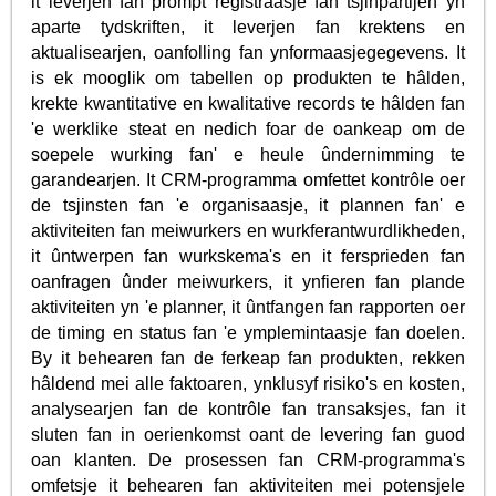
it leverjen fan prompt registraasje fan tsjinpartijen yn
aparte tydskriften, it leverjen fan krektens en
aktualisearjen, oanfolling fan ynformaasjegegevens. It
is ek mooglik om tabellen op produkten te hâlden,
krekte kwantitative en kwalitative records te hâlden fan
'e werklike steat en nedich foar de oankeap om de
soepele wurking fan' e heule ûndernimming te
garandearjen. It CRM-programma omfettet kontrôle oer
de tsjinsten fan 'e organisaasje, it plannen fan' e
aktiviteiten fan meiwurkers en wurkferantwurdlikheden,
it ûntwerpen fan wurkskema's en it fersprieden fan
oanfragen ûnder meiwurkers, it ynfieren fan plande
aktiviteiten yn 'e planner, it ûntfangen fan rapporten oer
de timing en status fan 'e ymplemintaasje fan doelen.
By it behearen fan de ferkeap fan produkten, rekken
hâldend mei alle faktoaren, ynklusyf risiko's en kosten,
analysearjen fan de kontrôle fan transaksjes, fan it
sluten fan in oerienkomst oant de levering fan guod
oan klanten. De prosessen fan CRM-programma's
omfetsje it behearen fan aktiviteiten mei potensjele