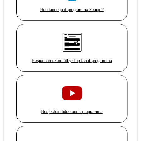
Hoe kinne jo it programma keapje?
Besjoch in skermôfbylding fan it programma
Besjoch in fideo oer it programma