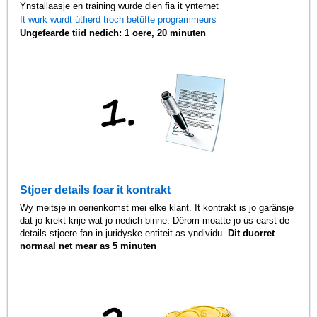
Ynstallaasje en training wurde dien fia it ynternet
It wurk wurdt útfierd troch betûfte programmeurs
Ungefearde tiid nedich: 1 oere, 20 minuten
Stjoer details foar it kontrakt
Wy meitsje in oerienkomst mei elke klant. It kontrakt is jo garânsje
dat jo krekt krije wat jo nedich binne. Dêrom moatte jo ús earst de
details stjoere fan in juridyske entiteit as yndividu.
Dit duorret
normaal net mear as 5 minuten