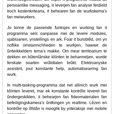
persoanlike messaging, it leverjen fan analyse ferdield
troch kostenkritearia, it behearen fan de wurkskema's
fan meiwurkers.
Jo kinne de passende funksjes en wurking fan it
programma sels oanpasse mei de levere modules,
sjabloanen, ynstellings en ark. Foar it buroblêd, om yn
noflike omstannichheden te wurkjen, hawwe de
ûntwikkelders tema's makke. Om mear territoarium te
dekken en bûtenlânske kliïnten te behanneljen, wurde
ferskate soarten wrâldtalen brûkt. Elektroanyske
assistint, jout konstante help, automatisearring fan
wurk.
In multi-tasking-programma dat net allinich wurk mei
kliïnten leveret, mar ek konstante kontrôle leveret fan
ûndergeskikten, it behearjen fan fideomaterialen fan
befeiligingskamera's ûntfongen yn realtime. Lêzen en
kontrôle op ôfstân is mooglik by ynteraksje mei mobile