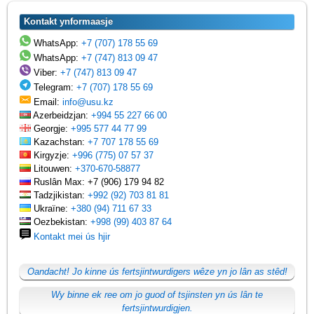
Kontakt ynformaasje
WhatsApp:
+7 (707) 178 55 69
WhatsApp:
+7 (747) 813 09 47
Viber:
+7 (747) 813 09 47
Telegram:
+7 (707) 178 55 69
Email:
info@usu.kz
Azerbeidzjan:
+994 55 227 66 00
Georgje:
+995 577 44 77 99
Kazachstan:
+7 707 178 55 69
Kirgyzje:
+996 (775) 07 57 37
Litouwen:
+370-670-58877
Ruslân Max: +7 (906) 179 94 82
Tadzjikistan:
+992 (92) 703 81 81
Ukraïne:
+380 (94) 711 67 33
Oezbekistan:
+998 (99) 403 87 64
Kontakt mei ús hjir
Oandacht! Jo kinne ús fertsjintwurdigers wêze yn jo lân as stêd!
Wy binne ek ree om jo guod of tsjinsten yn ús lân te
fertsjintwurdigjen.