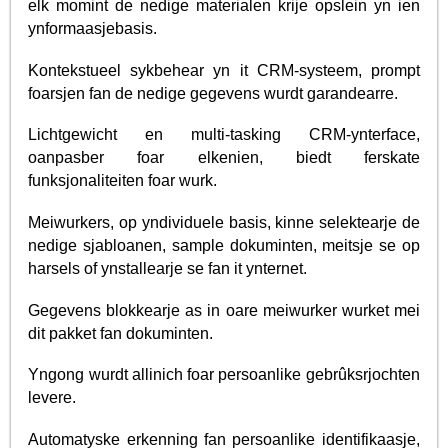
elk momint de nedige materialen krije opslein yn ien
ynformaasjebasis.
Kontekstueel sykbehear yn it CRM-systeem, prompt
foarsjen fan de nedige gegevens wurdt garandearre.
Lichtgewicht en multi-tasking CRM-ynterface,
oanpasber foar elkenien, biedt ferskate
funksjonaliteiten foar wurk.
Meiwurkers, op yndividuele basis, kinne selektearje de
nedige sjabloanen, sample dokuminten, meitsje se op
harsels of ynstallearje se fan it ynternet.
Gegevens blokkearje as in oare meiwurker wurket mei
dit pakket fan dokuminten.
Yngong wurdt allinich foar persoanlike gebrûksrjochten
levere.
Automatyske erkenning fan persoanlike identifikaasje,