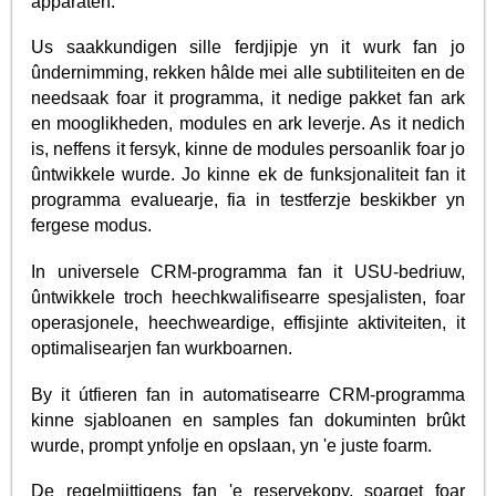
apparaten.
Us saakkundigen sille ferdjipje yn it wurk fan jo
ûndernimming, rekken hâlde mei alle subtiliteiten en de
needsaak foar it programma, it nedige pakket fan ark
en mooglikheden, modules en ark leverje. As it nedich
is, neffens it fersyk, kinne de modules persoanlik foar jo
ûntwikkele wurde. Jo kinne ek de funksjonaliteit fan it
programma evaluearje, fia in testferzje beskikber yn
fergese modus.
In universele CRM-programma fan it USU-bedriuw,
ûntwikkele troch heechkwalifisearre spesjalisten, foar
operasjonele, heechweardige, effisjinte aktiviteiten, it
optimalisearjen fan wurkboarnen.
By it útfieren fan in automatisearre CRM-programma
kinne sjabloanen en samples fan dokuminten brûkt
wurde, prompt ynfolje en opslaan, yn 'e juste foarm.
De regelmjittigens fan 'e reservekopy, soarget foar