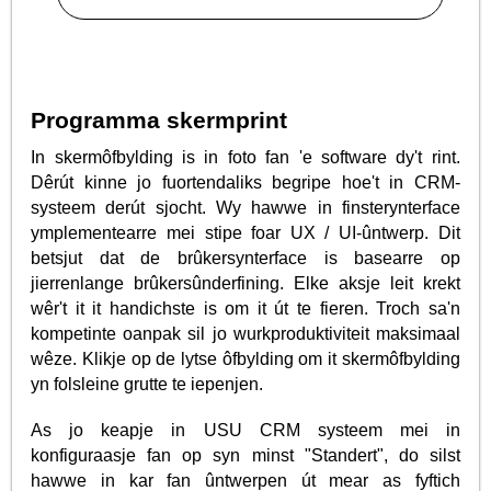
Programma skermprint
In skermôfbylding is in foto fan 'e software dy't rint.
Dêrút kinne jo fuortendaliks begripe hoe't in CRM-
systeem derút sjocht. Wy hawwe in finsterynterface
ymplementearre mei stipe foar UX / UI-ûntwerp. Dit
betsjut dat de brûkersynterface is basearre op
jierrenlange brûkersûnderfining. Elke aksje leit krekt
wêr't it it handichste is om it út te fieren. Troch sa'n
kompetinte oanpak sil jo wurkproduktiviteit maksimaal
wêze. Klikje op de lytse ôfbylding om it skermôfbylding
yn folsleine grutte te iepenjen.
As jo keapje in USU CRM systeem mei in
konfiguraasje fan op syn minst "Standert", do silst
hawwe in kar fan ûntwerpen út mear as fyftich