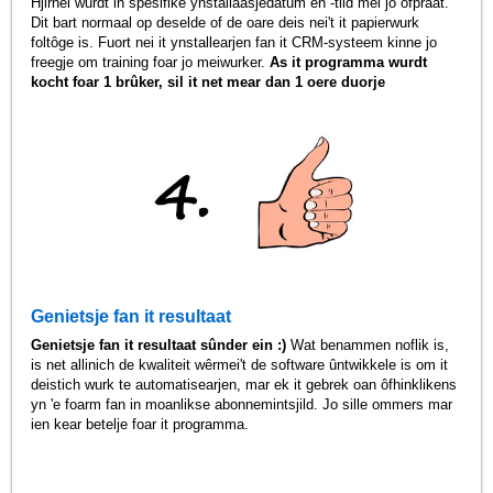
Hjirnei wurdt in spesifike ynstallaasjedatum en -tiid mei jo ôfpraat.
Dit bart normaal op deselde of de oare deis nei't it papierwurk
foltôge is. Fuort nei it ynstallearjen fan it CRM-systeem kinne jo
freegje om training foar jo meiwurker.
As it programma wurdt
kocht foar 1 brûker, sil it net mear dan 1 oere duorje
Genietsje fan it resultaat
Genietsje fan it resultaat sûnder ein :)
Wat benammen noflik is,
is net allinich de kwaliteit wêrmei't de software ûntwikkele is om it
deistich wurk te automatisearjen, mar ek it gebrek oan ôfhinklikens
yn 'e foarm fan in moanlikse abonnemintsjild. Jo sille ommers mar
ien kear betelje foar it programma.