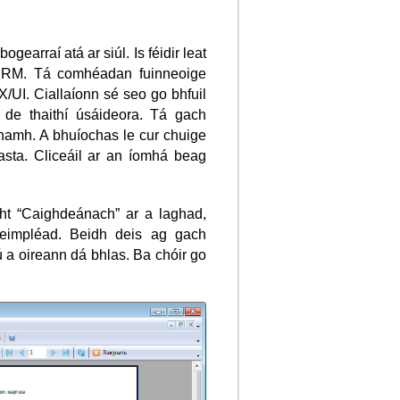
gearraí atá ar siúl. Is féidir leat
 CRM. Tá comhéadan fuinneoige
/UI. Ciallaíonn sé seo go bhfuil
de thaithí úsáideora. Tá gach
anamh. A bhuíochas le cur chuige
uasta. Cliceáil ar an íomhá beag
t “Caighdeánach” ar a laghad,
eimpléad. Beidh deis ag gach
 a oireann dá bhlas. Ba chóir go