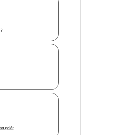
h?
an gclár