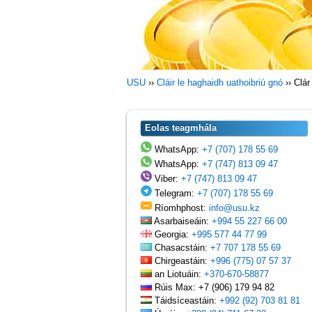
USU
››
Cláir le haghaidh uathoibriú gnó
››
Clár
Eolas teagmhála
WhatsApp:
+7 (707) 178 55 69
WhatsApp:
+7 (747) 813 09 47
Viber:
+7 (747) 813 09 47
Telegram:
+7 (707) 178 55 69
Ríomhphost:
info@usu.kz
Asarbaiseáin:
+994 55 227 66 00
Georgia:
+995 577 44 77 99
Chasacstáin:
+7 707 178 55 69
Chirgeastáin:
+996 (775) 07 57 37
an Liotuáin:
+370-670-58877
Rúis Max: +7 (906) 179 94 82
Táidsíceastáin:
+992 (92) 703 81 81