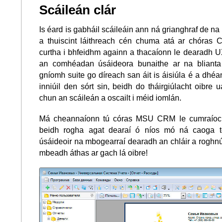
Scáileán clár
Is éard is gabháil scáileáin ann ná grianghraf de na bo
a thuiscint láithreach cén chuma atá ar chóras
curtha i bhfeidhm againn a thacaíonn le dearadh UX
an comhéadan úsáideora bunaithe ar na blianta 
gníomh suite go díreach san áit is áisiúla é a dhé
inniúil den sórt sin, beidh do tháirgiúlacht oibre 
chun an scáileán a oscailt i méid iomlán.
Má cheannaíonn tú córas MSU CRM le cumraíoch
beidh rogha agat dearaí ó níos mó ná caoga t
úsáideoir na mbogearraí dearadh an chláir a roghnú
mbeadh áthas ar gach lá oibre!