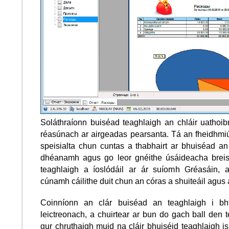
Soláthraíonn buiséad teaghlaigh an chláir uathoib
réasúnach ar airgeadas pearsanta. Tá an fheidhmiúl
speisialta chun cuntas a thabhairt ar bhuiséad a
dhéanamh agus go leor gnéithe úsáideacha breise
teaghlaigh a íoslódáil ar ár suíomh Gréasáin, ag
cúnamh cáilithe duit chun an córas a shuiteáil agus 
Coinníonn an clár buiséad an teaghlaigh i bhf
leictreonach, a chuirtear ar bun do gach ball den
gur chruthaigh muid na cláir bhuiséid teaghlaigh is 