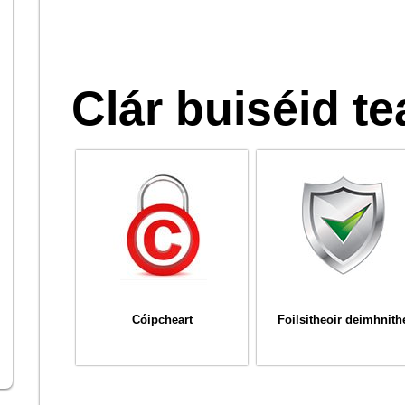
Clár buiséid t
Cóipcheart
Foilsitheoir deimhnith