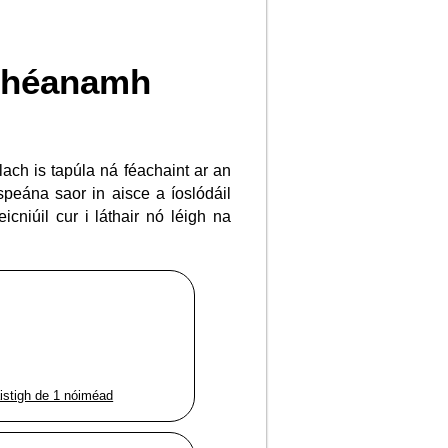
 dhéanamh
lach is tapúla ná féachaint ar an
speána saor in aisce a íoslódáil
eicniúil cur i láthair nó léigh na
aistigh de 1 nóiméad