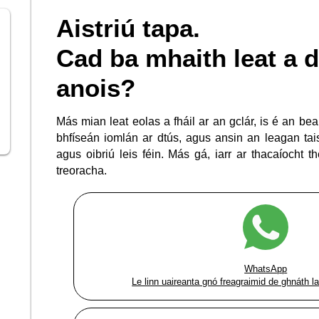
Aistriú tapa.
Cad ba mhaith leat a
anois?
Más mian leat eolas a fháil ar an gclár, is é an bea
bhfíseán iomlán ar dtús, agus ansin an leagan tai
agus oibriú leis féin. Más gá, iarr ar thacaíocht th
treoracha.
WhatsApp
Le linn uaireanta gnó freagraimid de ghnáth l