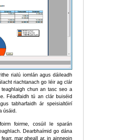
rithe rialú iomlán agus dáileadh
acht riachtanach go léir ag clár
n teaghlaigh chun an tasc seo a
. Féadfaidh tú an clár buiséid
us tabharfaidh ár speisialtóirí
a úsáid.
oirm foirme, cosúil le sparán
 teaghlach. Dearbhaímid go dána
fearr, mar gheall ar, in ainneoin