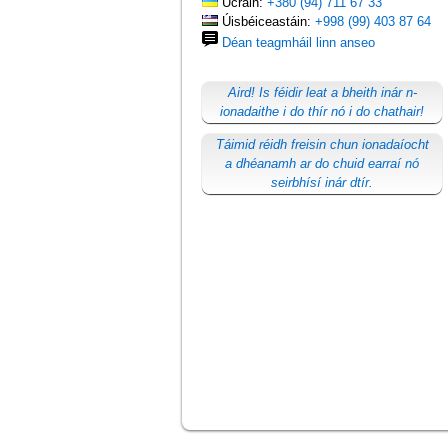
Úcráin:
+380 (94) 711 67 33
Úisbéiceastáin:
+998 (99) 403 87 64
Déan teagmháil linn anseo
Aird! Is féidir leat a bheith inár n-
ionadaithe i do thír nó i do chathair!
Táimid réidh freisin chun ionadaíocht
a dhéanamh ar do chuid earraí nó
seirbhísí inár dtír.