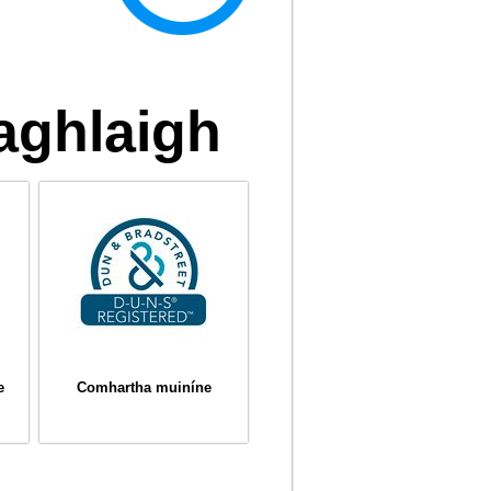
eaghlaigh
e
Comhartha muiníne