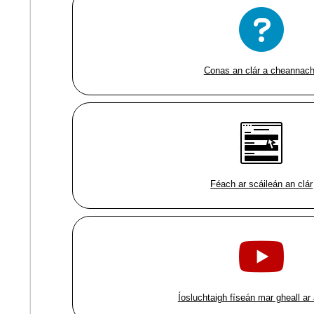
Conas an clár a cheannac
Féach ar scáileán an clár
Íosluchtaigh físeán mar gheall ar 