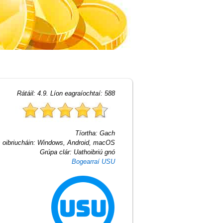
Rátáil:
4.9
. Líon eagraíochtaí:
588
Tíortha:
Gach
 oibriucháin:
Windows, Android, macOS
Grúpa clár:
Uathoibriú gnó
Bogearraí USU