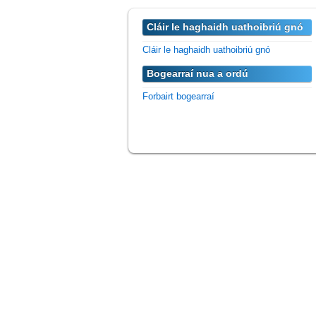
Cláir le haghaidh uathoibriú gnó
Cláir le haghaidh uathoibriú gnó
Bogearraí nua a ordú
Forbairt bogearraí