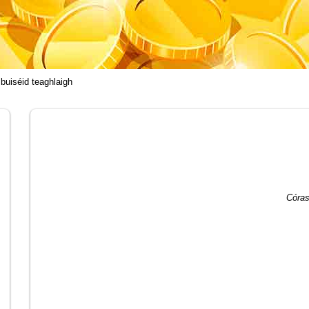
 buiséid teaghlaigh
Córas