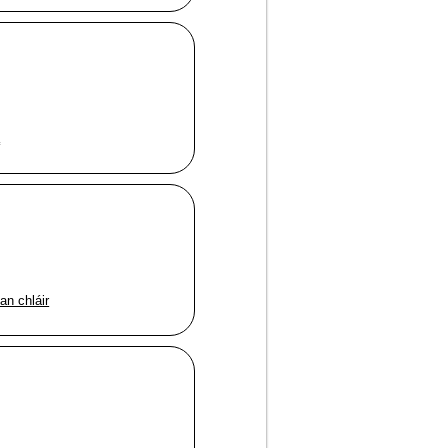
a
an chláir