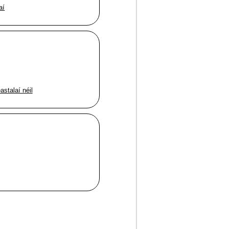
aí
astalaí néil