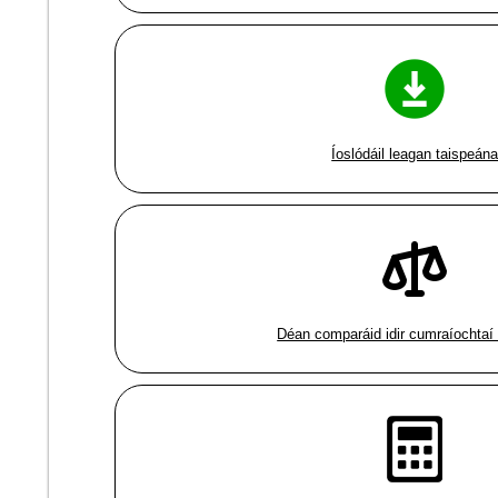
Íoslódáil leagan taispeán
Déan comparáid idir cumraíochtaí 