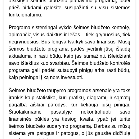
atsisiųsti šeimos biudžeto planavimo programą, todėl
prieš pirkdami galėsite susipažinti su visu sistemos
funkcionalumu.
Programa sistemingai vykdo šeimos biudžeto kontrolę,
apimančią visus daiktus ir lėšas – tiek grynuosius, tiek
negrynuosius. Bus lengva tvarkyti savo finansus. Mūsų
šeimos biudžeto programa padės įvertinti jūsų išlaidų
aktualumą ir rasti būdų, kaip jas sumažinti, išleidžiant
savo išteklius kuo svarbiau. Šeimos biudžeto kontrolės
programa gali padėti sutaupyti pinigų arba rasti būdų,
kaip pelningai į ką nors investuoti.
Šeimos biudžeto taupymo programos arsenale yra toks
įrankis kaip statistika, kuri grafikų, diagramų ir sąmatų
pagalba aiškiai parodys, kur keliauja jūsų pinigai.
Šiuolaikiniame pasaulyje nekontroliuoti savo
finansinės būklės yra tiesiog kvaila, ypač jei turite
šeimos biudžeto sudarymo programą. Darbas su mūsų
sistema yra patogus ir patogus, o jūs gausite didžiulę