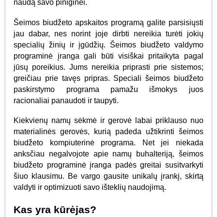
naudą savo piniginei.
Šeimos biudžeto apskaitos programą galite parsisiųsti
jau dabar, nes norint joje dirbti nereikia turėti jokių
specialių žinių ir įgūdžių. Šeimos biudžeto valdymo
programinė įranga gali būti visiškai pritaikyta pagal
jūsų poreikius. Jums nereikia priprasti prie sistemos;
greičiau prie tavęs pripras. Speciali šeimos biudžeto
paskirstymo programa pamažu išmokys juos
racionaliai panaudoti ir taupyti.
Kiekvienų namų sėkmė ir gerovė labai priklauso nuo
materialinės gerovės, kurią padeda užtikrinti šeimos
biudžeto kompiuterinė programa. Net jei niekada
anksčiau negalvojote apie namų buhalteriją, šeimos
biudžeto programinė įranga padės greitai susitvarkyti
šiuo klausimu. Be vargo gausite unikalų įrankį, skirtą
valdyti ir optimizuoti savo išteklių naudojimą.
Kas yra kūrėjas?