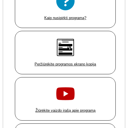
Kaip nusipirkti programą?
Peržiūrėkite programos ekrano kopiją
Žiūrėkite vaizdo įrašą apie programą