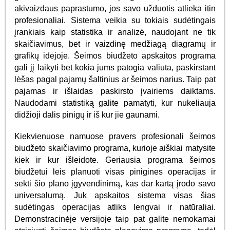
akivaizdaus paprastumo, jos savo užduotis atlieka itin
profesionaliai. Sistema veikia su tokiais sudėtingais
įrankiais kaip statistika ir analizė, naudojant ne tik
skaičiavimus, bet ir vaizdinę medžiagą diagramų ir
grafikų idėjoje. Šeimos biudžeto apskaitos programa
gali jį laikyti bet kokia jums patogia valiuta, paskirstant
lėšas pagal pajamų šaltinius ar šeimos narius. Taip pat
pajamas ir išlaidas paskirsto įvairiems daiktams.
Naudodami statistiką galite pamatyti, kur nukeliauja
didžioji dalis pinigų ir iš kur jie gaunami.
Kiekvienuose namuose pravers profesionali šeimos
biudžeto skaičiavimo programa, kurioje aiškiai matysite
kiek ir kur išleidote. Geriausia programa šeimos
biudžetui leis planuoti visas pinigines operacijas ir
sekti šio plano įgyvendinimą, kas dar kartą įrodo savo
universalumą. Juk apskaitos sistema visas šias
sudėtingas operacijas atliks lengvai ir natūraliai.
Demonstracinėje versijoje taip pat galite nemokamai