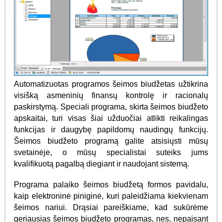
Automatizuotas programos šeimos biudžetas užtikrina
visišką asmeninių finansų kontrolę ir racionalų
paskirstymą. Speciali programa, skirta šeimos biudžeto
apskaitai, turi visas šiai užduočiai atlikti reikalingas
funkcijas ir daugybę papildomų naudingų funkcijų.
Šeimos biudžeto programą galite atsisiųsti mūsų
svetainėje, o mūsų specialistai suteiks jums
kvalifikuotą pagalbą diegiant ir naudojant sistemą.
Programa palaiko šeimos biudžetą formos pavidalu,
kaip elektroninė piniginė, kuri paleidžiama kiekvienam
šeimos nariui. Drąsiai pareiškiame, kad sukūrėme
geriausias šeimos biudžeto programas, nes, nepaisant