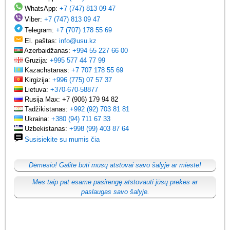
WhatsApp:
+7 (747) 813 09 47
Viber:
+7 (747) 813 09 47
Telegram:
+7 (707) 178 55 69
El. paštas:
info@usu.kz
Azerbaidžanas:
+994 55 227 66 00
Gruzija:
+995 577 44 77 99
Kazachstanas:
+7 707 178 55 69
Kirgizija:
+996 (775) 07 57 37
Lietuva:
+370-670-58877
Rusija Max: +7 (906) 179 94 82
Tadžikistanas:
+992 (92) 703 81 81
Ukraina:
+380 (94) 711 67 33
Uzbekistanas:
+998 (99) 403 87 64
Susisiekite su mumis čia
Dėmesio! Galite būti mūsų atstovai savo šalyje ar mieste!
Mes taip pat esame pasirengę atstovauti jūsų prekes ar
paslaugas savo šalyje.