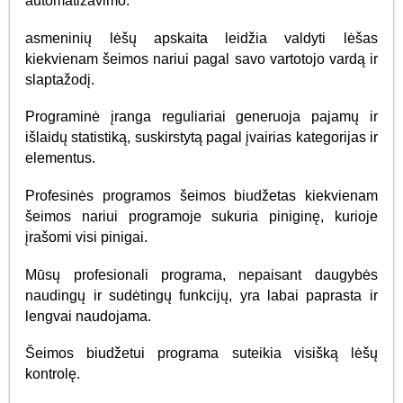
automatizavimo.
asmeninių lėšų apskaita leidžia valdyti lėšas
kiekvienam šeimos nariui pagal savo vartotojo vardą ir
slaptažodį.
Programinė įranga reguliariai generuoja pajamų ir
išlaidų statistiką, suskirstytą pagal įvairias kategorijas ir
elementus.
Profesinės programos šeimos biudžetas kiekvienam
šeimos nariui programoje sukuria piniginę, kurioje
įrašomi visi pinigai.
Mūsų profesionali programa, nepaisant daugybės
naudingų ir sudėtingų funkcijų, yra labai paprasta ir
lengvai naudojama.
Šeimos biudžetui programa suteikia visišką lėšų
kontrolę.