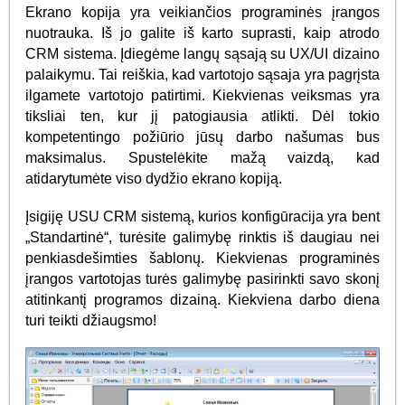
Ekrano kopija yra veikiančios programinės įrangos
nuotrauka. Iš jo galite iš karto suprasti, kaip atrodo
CRM sistema. Įdiegėme langų sąsają su UX/UI dizaino
palaikymu. Tai reiškia, kad vartotojo sąsaja yra pagrįsta
ilgamete vartotojo patirtimi. Kiekvienas veiksmas yra
tiksliai ten, kur jį patogiausia atlikti. Dėl tokio
kompetentingo požiūrio jūsų darbo našumas bus
maksimalus. Spustelėkite mažą vaizdą, kad
atidarytumėte viso dydžio ekrano kopiją.
Įsigiję USU CRM sistemą, kurios konfigūracija yra bent
„Standartinė“, turėsite galimybę rinktis iš daugiau nei
penkiasdešimties šablonų. Kiekvienas programinės
įrangos vartotojas turės galimybę pasirinkti savo skonį
atitinkantį programos dizainą. Kiekviena darbo diena
turi teikti džiaugsmo!