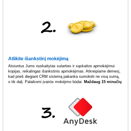
Atlikite išankstinį mokėjimą
Atsiuntus Jums nuskaitytas sutarties ir sąskaitos apmokėjimui
kopijas, reikalingas išankstinis apmokėjimas. Atkreipiame dėmesį,
kad prieš diegiant CRM sistemą pakanka sumokėti ne visą sumą,
o tik dalį. Palaikomi įvairūs mokėjimo būdai.
Maždaug 15 minučių