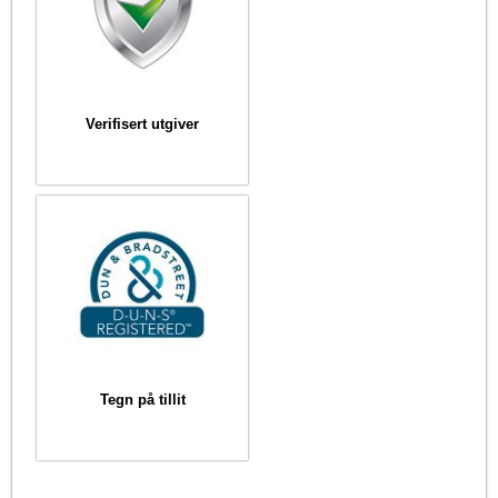
Verifisert utgiver
Tegn på tillit