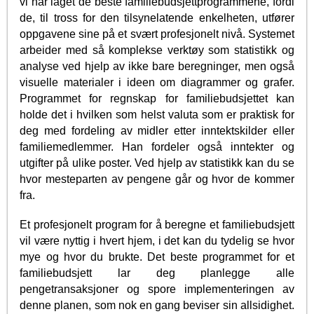
vi har laget de beste familiebudsjettprogrammene, fordi
de, til tross for den tilsynelatende enkelheten, utfører
oppgavene sine på et svært profesjonelt nivå. Systemet
arbeider med så komplekse verktøy som statistikk og
analyse ved hjelp av ikke bare beregninger, men også
visuelle materialer i ideen om diagrammer og grafer.
Programmet for regnskap for familiebudsjettet kan
holde det i hvilken som helst valuta som er praktisk for
deg med fordeling av midler etter inntektskilder eller
familiemedlemmer. Han fordeler også inntekter og
utgifter på ulike poster. Ved hjelp av statistikk kan du se
hvor mesteparten av pengene går og hvor de kommer
fra.
Et profesjonelt program for å beregne et familiebudsjett
vil være nyttig i hvert hjem, i det kan du tydelig se hvor
mye og hvor du brukte. Det beste programmet for et
familiebudsjett lar deg planlegge alle
pengetransaksjoner og spore implementeringen av
denne planen, som nok en gang beviser sin allsidighet.