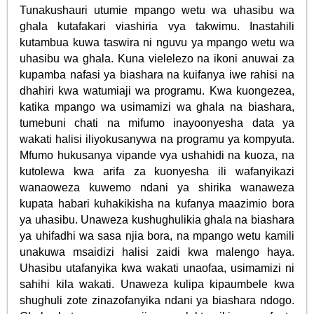
Tunakushauri utumie mpango wetu wa uhasibu wa
ghala kutafakari viashiria vya takwimu. Inastahili
kutambua kuwa taswira ni nguvu ya mpango wetu wa
uhasibu wa ghala. Kuna vielelezo na ikoni anuwai za
kupamba nafasi ya biashara na kuifanya iwe rahisi na
dhahiri kwa watumiaji wa programu. Kwa kuongezea,
katika mpango wa usimamizi wa ghala na biashara,
tumebuni chati na mifumo inayoonyesha data ya
wakati halisi iliyokusanywa na programu ya kompyuta.
Mfumo hukusanya vipande vya ushahidi na kuoza, na
kutolewa kwa arifa za kuonyesha ili wafanyikazi
wanaoweza kuwemo ndani ya shirika wanaweza
kupata habari kuhakikisha na kufanya maazimio bora
ya uhasibu. Unaweza kushughulikia ghala na biashara
ya uhifadhi wa sasa njia bora, na mpango wetu kamili
unakuwa msaidizi halisi zaidi kwa malengo haya.
Uhasibu utafanyika kwa wakati unaofaa, usimamizi ni
sahihi kila wakati. Unaweza kulipa kipaumbele kwa
shughuli zote zinazofanyika ndani ya biashara ndogo.