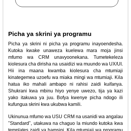
Picha ya skrini ya programu
Picha ya skrini ni picha ya programu inayoendesha.
Kutoka kwake unaweza kuelewa mara moja jinsi
mfumo wa CRM unavyoonekana. Tumetekeleza
kiolesura cha dirisha na usaidizi wa muundo wa UX/UI.
Hii ina maana kwamba kiolesura cha mtumiaji
kinategemea uzoefu wa miaka mingi wa mtumiaji. Kila
hatua iko mahali ambapo ni rahisi zaidi kuifanya.
Shukrani kwa mbinu hiyo yenye uwezo, tija ya kazi
yako itakuwa ya juu. Bofya kwenye picha ndogo ili
kufungua skrini kwa ukubwa kamili.
Ukinunua mfumo wa USU CRM na usanidi wa angalau
"Standard", utakuwa na chaguo la miundo kutoka kwa
templates zaidi ya hamsini. Kila mtumiaji wa programu