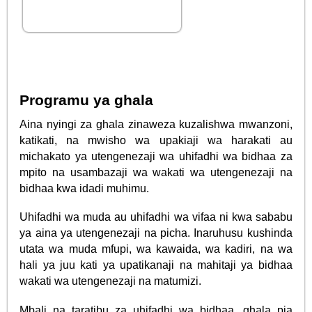
Programu ya ghala
Aina nyingi za ghala zinaweza kuzalishwa mwanzoni,
katikati, na mwisho wa upakiaji wa harakati au
michakato ya utengenezaji wa uhifadhi wa bidhaa za
mpito na usambazaji wa wakati wa utengenezaji na
bidhaa kwa idadi muhimu.
Uhifadhi wa muda au uhifadhi wa vifaa ni kwa sababu
ya aina ya utengenezaji na picha. Inaruhusu kushinda
utata wa muda mfupi, wa kawaida, wa kadiri, na wa
hali ya juu kati ya upatikanaji na mahitaji ya bidhaa
wakati wa utengenezaji na matumizi.
Mbali na taratibu za uhifadhi wa bidhaa, ghala pia