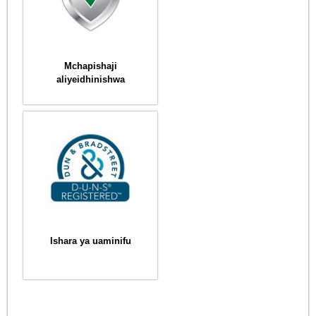
Mchapishaji
aliyeidhinishwa
Ishara ya uaminifu