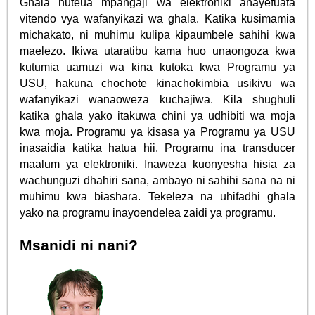
Ghala huteua mpangaji wa elektroniki anayefuata
vitendo vya wafanyikazi wa ghala. Katika kusimamia
michakato, ni muhimu kulipa kipaumbele sahihi kwa
maelezo. Ikiwa utaratibu kama huo unaongoza kwa
kutumia uamuzi wa kina kutoka kwa Programu ya
USU, hakuna chochote kinachokimbia usikivu wa
wafanyikazi wanaoweza kuchajiwa. Kila shughuli
katika ghala yako itakuwa chini ya udhibiti wa moja
kwa moja. Programu ya kisasa ya Programu ya USU
inasaidia katika hatua hii. Programu ina transducer
maalum ya elektroniki. Inaweza kuonyesha hisia za
wachunguzi dhahiri sana, ambayo ni sahihi sana na ni
muhimu kwa biashara. Tekeleza na uhifadhi ghala
yako na programu inayoendelea zaidi ya programu.
Msanidi ni nani?