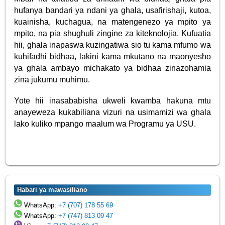
hufanya bandari ya ndani ya ghala, usafirishaji, kutoa,
kuainisha, kuchagua, na matengenezo ya mpito ya
mpito, na pia shughuli zingine za kiteknolojia. Kufuatia
hii, ghala inapaswa kuzingatiwa sio tu kama mfumo wa
kuhifadhi bidhaa, lakini kama mkutano na maonyesho
ya ghala ambayo michakato ya bidhaa zinazohamia
zina jukumu muhimu.
Yote hii inasababisha ukweli kwamba hakuna mtu
anayeweza kukabiliana vizuri na usimamizi wa ghala
lako kuliko mpango maalum wa Programu ya USU.
Habari ya mawasiliano
WhatsApp:
+7 (707) 178 55 69
WhatsApp:
+7 (747) 813 09 47