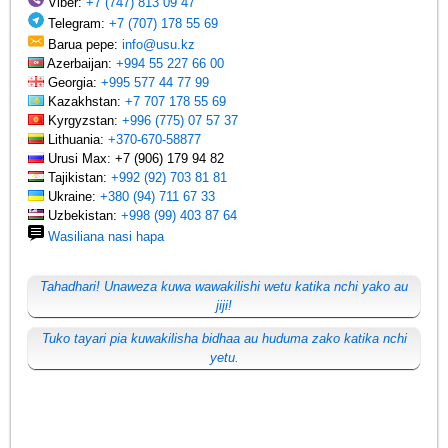
Viber:
+7 (747) 813 09 47
Telegram:
+7 (707) 178 55 69
Barua pepe:
info@usu.kz
Azerbaijan:
+994 55 227 66 00
Georgia:
+995 577 44 77 99
Kazakhstan:
+7 707 178 55 69
Kyrgyzstan:
+996 (775) 07 57 37
Lithuania:
+370-670-58877
Urusi Max: +7 (906) 179 94 82
Tajikistan:
+992 (92) 703 81 81
Ukraine:
+380 (94) 711 67 33
Uzbekistan:
+998 (99) 403 87 64
Wasiliana nasi hapa
Tahadhari! Unaweza kuwa wawakilishi wetu katika nchi yako au
jiji!
Tuko tayari pia kuwakilisha bidhaa au huduma zako katika nchi
yetu.