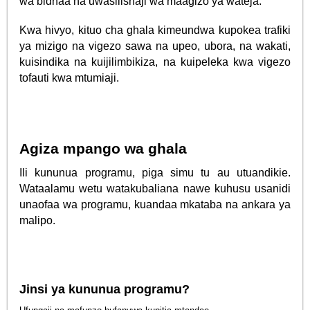
wa bidhaa na uwasilishaji wa maagizo ya wateja.
Kwa hivyo, kituo cha ghala kimeundwa kupokea trafiki
ya mizigo na vigezo sawa na upeo, ubora, na wakati,
kuisindika na kuijilimbikiza, na kuipeleka kwa vigezo
tofauti kwa mtumiaji.
Agiza mpango wa ghala
Ili kununua programu, piga simu tu au utuandikie.
Wataalamu wetu watakubaliana nawe kuhusu usanidi
unaofaa wa programu, kuandaa mkataba na ankara ya
malipo.
Jinsi ya kununua programu?