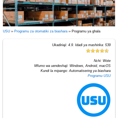
USU
››
Programu za otomatiki za biashara
››
Programu ya ghala
Ukadiriaji:
4.9
. Idadi ya mashirika:
539
Nchi:
Wote
Mfumo wa uendeshaji:
Windows, Android, macOS
Kundi la mipango:
Automatisering ya biashara
Programu USU