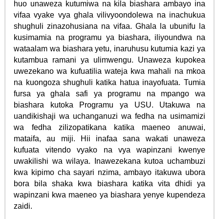
huo unaweza kutumiwa na kila biashara ambayo ina
vifaa vyake vya ghala vilivyoondolewa na inachukua
shughuli zinazohusiana na vifaa. Ghala la ubunifu la
kusimamia na programu ya biashara, iliyoundwa na
wataalam wa biashara yetu, inaruhusu kutumia kazi ya
kutambua ramani ya ulimwengu. Unaweza kupokea
uwezekano wa kufuatilia wateja kwa mahali na mkoa
na kuongoza shughuli katika hatua inayofuata. Tumia
fursa ya ghala safi ya programu na mpango wa
biashara kutoka Programu ya USU. Utakuwa na
uandikishaji wa uchanganuzi wa fedha na usimamizi
wa fedha zilizopatikana katika maeneo anuwai,
mataifa, au miji. Hii inafaa sana wakati unaweza
kufuata vitendo vyako na vya wapinzani kwenye
uwakilishi wa wilaya. Inawezekana kutoa uchambuzi
kwa kipimo cha sayari nzima, ambayo itakuwa ubora
bora bila shaka kwa biashara katika vita dhidi ya
wapinzani kwa maeneo ya biashara yenye kupendeza
zaidi.