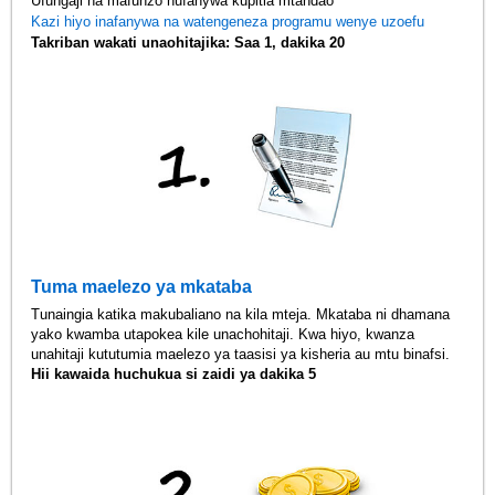
Ufungaji na mafunzo hufanywa kupitia mtandao
Kazi hiyo inafanywa na watengeneza programu wenye uzoefu
Takriban wakati unaohitajika: Saa 1, dakika 20
Tuma maelezo ya mkataba
Tunaingia katika makubaliano na kila mteja. Mkataba ni dhamana
yako kwamba utapokea kile unachohitaji. Kwa hiyo, kwanza
unahitaji kututumia maelezo ya taasisi ya kisheria au mtu binafsi.
Hii kawaida huchukua si zaidi ya dakika 5