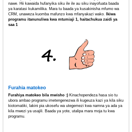
nawe. Hii kawaida hufanyika siku ile ile au siku inayofuata baada
ya karatasi kukamilika. Mara tu baada ya kusakinisha mfumo wa
CRM, unaweza kuomba mafunzo kwa mfanyakazi wako.
Ikiwa
programu itanunuliwa kwa mtumiaji 1, haitachukua zaidi ya
saa 1
Furahia matokeo
Furahiya matokeo bila mwisho :)
Kinachopendeza hasa sio tu
ubora ambao programu imetengenezwa ili kugeuza kazi ya kila siku
kiotomatiki, lakini pia ukosefu wa utegemezi kwa namna ya ada ya
kila mwezi ya usajili. Baada ya yote, utalipa mara moja tu kwa
programu.