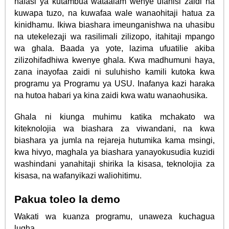
nafasi ya kutambua wataalam wenye ufanisi zaidi na
kuwapa tuzo, na kuwafaa wale wanaohitaji hatua za
kinidhamu. Ikiwa biashara imeunganishwa na uhasibu
na utekelezaji wa rasilimali zilizopo, itahitaji mpango
wa ghala. Baada ya yote, lazima ufuatilie akiba
zilizohifadhiwa kwenye ghala. Kwa madhumuni haya,
zana inayofaa zaidi ni suluhisho kamili kutoka kwa
programu ya Programu ya USU. Inafanya kazi haraka
na hutoa habari ya kina zaidi kwa watu wanaohusika.
Ghala ni kiunga muhimu katika mchakato wa
kiteknolojia wa biashara za viwandani, na kwa
biashara ya jumla na rejareja hutumika kama msingi,
kwa hivyo, maghala ya biashara yanayokusudia kuzidi
washindani yanahitaji shirika la kisasa, teknolojia za
kisasa, na wafanyikazi waliohitimu.
Pakua toleo la demo
Wakati wa kuanza programu, unaweza kuchagua
lugha.