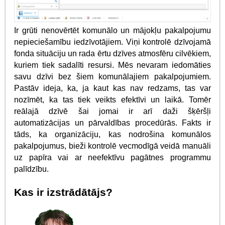
Ir grūti nenovērtēt komunālo un mājokļu pakalpojumu
nepieciešamību iedzīvotājiem. Viņi kontrolē dzīvojamā
fonda situāciju un rada ērtu dzīves atmosfēru cilvēkiem,
kuriem tiek sadalīti resursi. Mēs nevaram iedomāties
savu dzīvi bez šiem komunālajiem pakalpojumiem.
Pastāv ideja, ka, ja kaut kas nav redzams, tas var
nozīmēt, ka tas tiek veikts efektīvi un laikā. Tomēr
reālajā dzīvē šai jomai ir arī daži šķēršļi
automatizācijas un pārvaldības procedūrās. Fakts ir
tāds, ka organizāciju, kas nodrošina komunālos
pakalpojumus, bieži kontrolē vecmodīgā veidā manuāli
uz papīra vai ar neefektīvu pagātnes programmu
palīdzību.
Kas ir izstrādātājs?