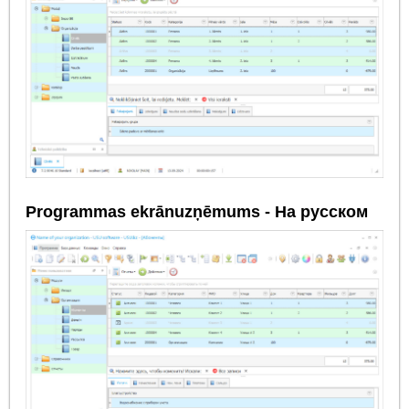
Programmas ekrānuzņēmums - На русском