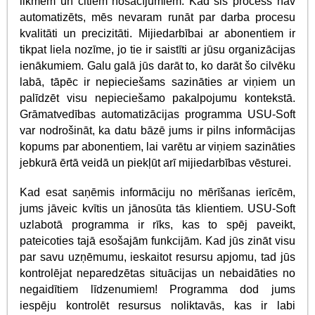
likmēm un citiem nosacījumiem. Kad šis process nav
automatizēts, mēs nevaram runāt par darba procesu
kvalitāti un precizitāti. Mijiedarbībai ar abonentiem ir
tikpat liela nozīme, jo tie ir saistīti ar jūsu organizācijas
ienākumiem. Galu galā jūs darāt to, ko darāt šo cilvēku
labā, tāpēc ir nepieciešams sazināties ar viņiem un
palīdzēt visu nepieciešamo pakalpojumu kontekstā.
Grāmatvedības automatizācijas programma USU-Soft
var nodrošināt, ka datu bāzē jums ir pilns informācijas
kopums par abonentiem, lai varētu ar viņiem sazināties
jebkurā ērtā veidā un piekļūt arī mijiedarbības vēsturei.
Kad esat saņēmis informāciju no mērīšanas ierīcēm,
jums jāveic kvītis un jānosūta tās klientiem. USU-Soft
uzlabotā programma ir rīks, kas to spēj paveikt,
pateicoties tajā esošajām funkcijām. Kad jūs zināt visu
par savu uzņēmumu, ieskaitot resursu apjomu, tad jūs
kontrolējat neparedzētas situācijas un nebaidāties no
negaidītiem līdzenumiem! Programma dod jums
iespēju kontrolēt resursus noliktavās, kas ir labi