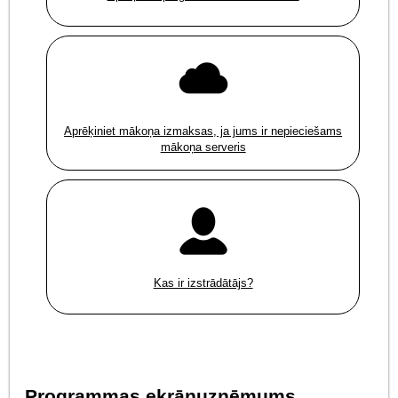
Aprēķiniet mākoņa izmaksas, ja jums ir nepieciešams
mākoņa serveris
Kas ir izstrādātājs?
Programmas ekrānuzņēmums