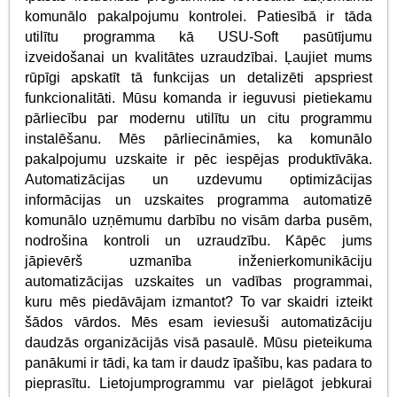
komunālo pakalpojumu kontrolei. Patiesībā ir tāda
utilītu programma kā USU-Soft pasūtījumu
izveidošanai un kvalitātes uzraudzībai. Ļaujiet mums
rūpīgi apskatīt tā funkcijas un detalizēti apspriest
funkcionalitāti. Mūsu komanda ir ieguvusi pietiekamu
pārliecību par modernu utilītu un citu programmu
instalēšanu. Mēs pārliecināmies, ka komunālo
pakalpojumu uzskaite ir pēc iespējas produktīvāka.
Automatizācijas un uzdevumu optimizācijas
informācijas un uzskaites programma automatizē
komunālo uzņēmumu darbību no visām darba pusēm,
nodrošina kontroli un uzraudzību. Kāpēc jums
jāpievērš uzmanība inženierkomunikāciju
automatizācijas uzskaites un vadības programmai,
kuru mēs piedāvājam izmantot? To var skaidri izteikt
šādos vārdos. Mēs esam ieviesuši automatizāciju
daudzās organizācijās visā pasaulē. Mūsu pieteikuma
panākumi ir tādi, ka tam ir daudz īpašību, kas padara to
pieprasītu. Lietojumprogrammu var pielāgot jebkurai