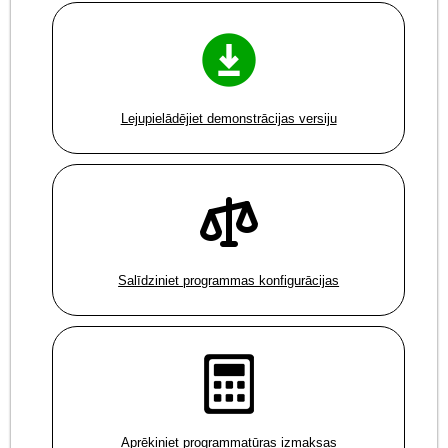
Lejupielādējiet demonstrācijas versiju
Salīdziniet programmas konfigurācijas
Aprēķiniet programmatūras izmaksas