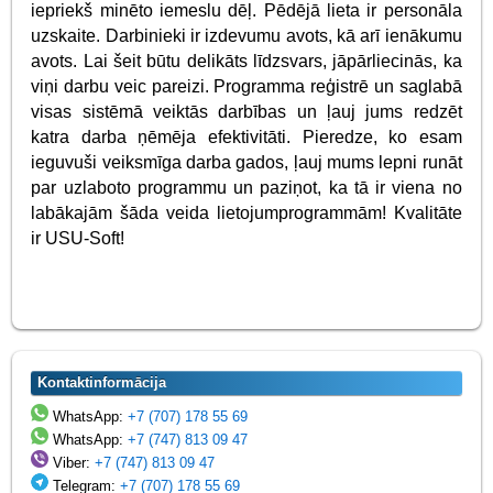
iepriekš minēto iemeslu dēļ. Pēdējā lieta ir personāla
uzskaite. Darbinieki ir izdevumu avots, kā arī ienākumu
avots. Lai šeit būtu delikāts līdzsvars, jāpārliecinās, ka
viņi darbu veic pareizi. Programma reģistrē un saglabā
visas sistēmā veiktās darbības un ļauj jums redzēt
katra darba ņēmēja efektivitāti. Pieredze, ko esam
ieguvuši veiksmīga darba gados, ļauj mums lepni runāt
par uzlaboto programmu un paziņot, ka tā ir viena no
labākajām šāda veida lietojumprogrammām! Kvalitāte
ir USU-Soft!
Kontaktinformācija
WhatsApp:
+7 (707) 178 55 69
WhatsApp:
+7 (747) 813 09 47
Viber:
+7 (747) 813 09 47
Telegram:
+7 (707) 178 55 69