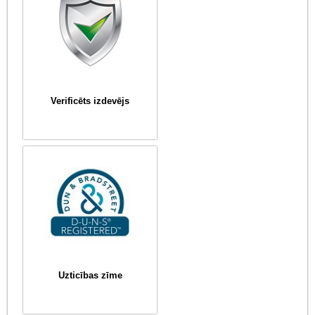
Verificēts izdevējs
Uzticības zīme