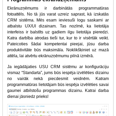
Ekrānuzņēmums ir darbinātās programmatūras
fotoattēls. No tā jūs varat uzreiz saprast, kā izskatās
CRM sistēma. Mēs esam ieviesuši logu saskarni ar
atbalstu UX/UI dizainam. Tas nozīmē, ka lietotāja
interfeiss ir balstīts uz gadiem ilgu lietotāja pieredzi.
Katra darbība atrodas tieši tur, kur to ir visērtāk veikt.
Pateicoties šādai kompetentai pieejai, jūsu darba
produktivitāte būs maksimāla. Noklikšķiniet uz mazā
attēla, lai atvērtu ekrānuzņēmumu pilnā izmērā.
Ja iegādājaties USU CRM sistēmu ar konfigurāciju
vismaz “Standarta”, jums būs iespēja izvēlēties dizainu
no vairāk nekā piecdesmit veidnēm. Katram
programmatūras lietotājam būs iespēja izvēlēties savai
gaumei atbilstošu programmas dizainu. Katrai darba
dienai jāsniedz prieks!