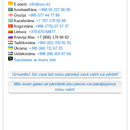
E-pasts:
info@usu.kz
Azerbaidžāna:
+994 55 227 66 00
Gruzija:
+995 577 44 77 99
Kazahstāna:
+7 707 178 55 69
Kirgizstāna:
+996 (775) 07 57 37
Lietuva:
+370-670-58877
Krievija Max: +7 (906) 179 94 82
Tadžikistāna:
+992 (92) 703 81 81
Ukraina:
+380 (94) 711 67 33
Uzbekistāna:
+998 (99) 403 87 64
Sazinieties ar mums šeit
Uzmanību! Jūs varat būt mūsu pārstāvji savā valstī vai pilsētā!
Mēs esam gatavi arī pārstāvēt jūsu preces vai pakalpojumus
mūsu valstī.