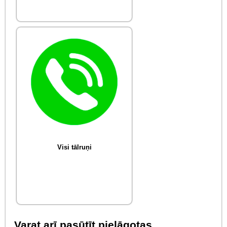
Visi tālruņi
Varat arī pasūtīt pielāgotas