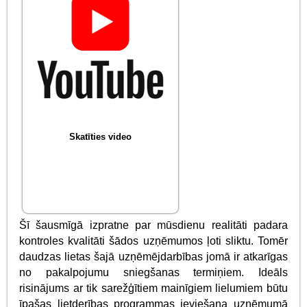
Skatīties video
Šī šausmīgā izpratne par mūsdienu realitāti padara
kontroles kvalitāti šādos uzņēmumos ļoti sliktu. Tomēr
daudzas lietas šajā uzņēmējdarbības jomā ir atkarīgas
no pakalpojumu sniegšanas termiņiem. Ideāls
risinājums ar tik sarežģītiem mainīgiem lielumiem būtu
īpašas lietderības programmas ieviešana uzņēmumā