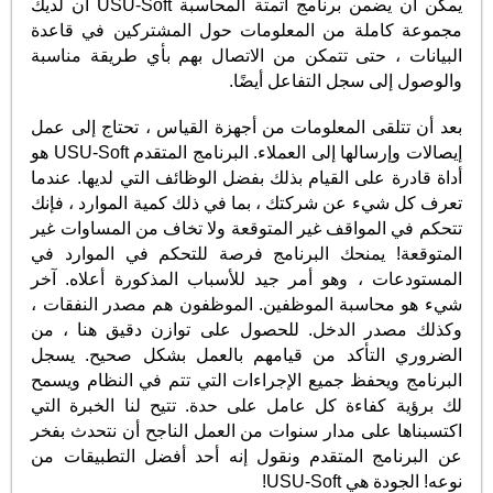
يمكن أن يضمن برنامج أتمتة المحاسبة USU-Soft أن لديك
مجموعة كاملة من المعلومات حول المشتركين في قاعدة
البيانات ، حتى تتمكن من الاتصال بهم بأي طريقة مناسبة
والوصول إلى سجل التفاعل أيضًا.
بعد أن تتلقى المعلومات من أجهزة القياس ، تحتاج إلى عمل
إيصالات وإرسالها إلى العملاء. البرنامج المتقدم USU-Soft هو
أداة قادرة على القيام بذلك بفضل الوظائف التي لديها. عندما
تعرف كل شيء عن شركتك ، بما في ذلك كمية الموارد ، فإنك
تتحكم في المواقف غير المتوقعة ولا تخاف من المساوات غير
المتوقعة! يمنحك البرنامج فرصة للتحكم في الموارد في
المستودعات ، وهو أمر جيد للأسباب المذكورة أعلاه. آخر
شيء هو محاسبة الموظفين. الموظفون هم مصدر النفقات ،
وكذلك مصدر الدخل. للحصول على توازن دقيق هنا ، من
الضروري التأكد من قيامهم بالعمل بشكل صحيح. يسجل
البرنامج ويحفظ جميع الإجراءات التي تتم في النظام ويسمح
لك برؤية كفاءة كل عامل على حدة. تتيح لنا الخبرة التي
اكتسبناها على مدار سنوات من العمل الناجح أن نتحدث بفخر
عن البرنامج المتقدم ونقول إنه أحد أفضل التطبيقات من
نوعه! الجودة هي USU-Soft!