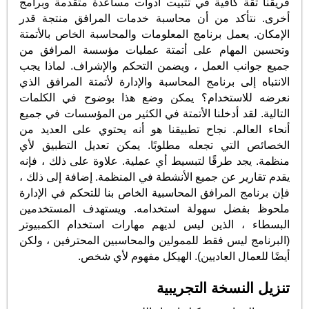
فريقنا ثقة كافية في تثبيت أدوات مساعدة متقدمة وبرامج
أخرى. نتأكد من أن محاسبة خدمات المرافق منتجة قدر
الإمكان. يعمل برنامج المعلومات والمحاسبة الخاص بالأتمتة
وتحسين المهام على أتمتة عمليات مؤسسة المرافق من
جميع جوانب العمل ، ويضمن التحكم والإشراف. لماذا يجب
الانتباه إلى برنامج المحاسبة والإدارة لأتمتة المرافق الذي
نعرضه للاستخدام؟ يمكن وضع هذا بوضوح في الكلمات
التالية. لقد أدخلنا الأتمتة في الكثير من المؤسسات في جميع
أنحاء العالم. نجاح تطبيقنا هو أنه يحتوي على العديد من
الخصائص التي تجعله مطلوبًا. يمكن تعديل التطبيق لأي
منظمة. يجد طرقًا لتبسيط أي عملية. علاوة على ذلك ، فإنه
يقدم تقارير عن جميع الأنشطة في المنظمة. إضافة إلى ذلك ،
فإن برنامج المرافق المحاسبية الخاص بنا للتحكم في الإدارة
ملحوظ بفضل سهولة استخدامه. ويستهدف المستخدمين
البسطاء ، الذين ليس لديهم مهارات استخدام الكمبيوتر
(البرنامج ليس فقط للممولين والمحاسبين المحترفين ، ولكن
أيضًا للعمال العاديين). الهيكل مفهوم لأي شخص.
تنزيل النسخة التجريبية