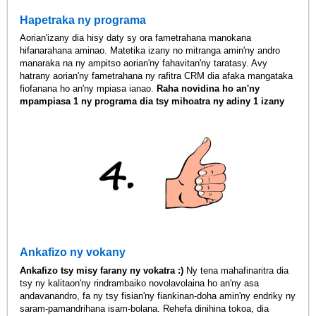
Hapetraka ny programa
Aorian'izany dia hisy daty sy ora fametrahana manokana
hifanarahana aminao. Matetika izany no mitranga amin'ny andro
manaraka na ny ampitso aorian'ny fahavitan'ny taratasy. Avy
hatrany aorian'ny fametrahana ny rafitra CRM dia afaka mangataka
fiofanana ho an'ny mpiasa ianao.
Raha novidina ho an'ny
mpampiasa 1 ny programa dia tsy mihoatra ny adiny 1 izany
Ankafizo ny vokany
Ankafizo tsy misy farany ny vokatra :)
Ny tena mahafinaritra dia
tsy ny kalitaon'ny rindrambaiko novolavolaina ho an'ny asa
andavanandro, fa ny tsy fisian'ny fiankinan-doha amin'ny endriky ny
saram-pamandrihana isam-bolana. Rehefa dinihina tokoa, dia