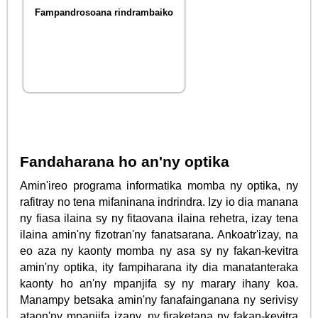
Fampandrosoana rindrambaiko
Fandaharana ho an'ny optika
Amin'ireo programa informatika momba ny optika, ny
rafitray no tena mifaninana indrindra. Izy io dia manana
ny fiasa ilaina sy ny fitaovana ilaina rehetra, izay tena
ilaina amin'ny fizotran'ny fanatsarana. Ankoatr'izay, na
eo aza ny kaonty momba ny asa sy ny fakan-kevitra
amin'ny optika, ity fampiharana ity dia manatanteraka
kaonty ho an'ny mpanjifa sy ny marary ihany koa.
Manampy betsaka amin'ny fanafainganana ny serivisy
ataon'ny mpanjifa izany, ny firaketana ny fakan-kevitra