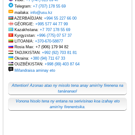
Telegram:
+7 (707) 178 55 69
mailaka:
info@usu.kz
AZERBAÏDJAN:
+994 55 227 66 00
GÉORGIE:
+995 577 44 77 99
Kazakhstana:
+7 707 178 55 69
Kyrgyzstan:
+996 (775) 07 57 37
LITOANIA:
+370-670-58877
Rosia Max: +7 (906) 179 94 82
TADJIKISTAN:
+992 (92) 703 81 81
Okraina:
+380 (94) 711 67 33
OUZBÉKISTAN:
+998 (99) 403 87 64
Mifandraisa aminay eto
Attention! Azonao atao ny misolo tena anay amin'ny firenena na
tanànanao!
Vonona hisolo tena ny entana na serivisinao koa izahay eto
amin'ny firenentsika.