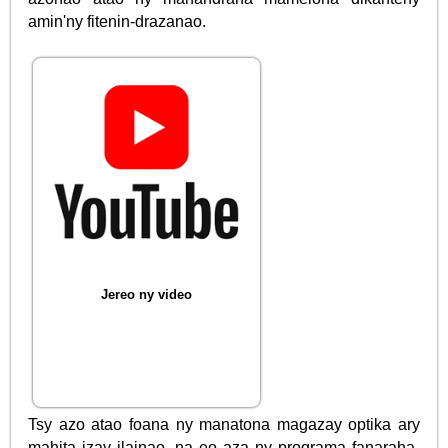
amin'ny fitenin-drazanao.
Jereo ny video
Tsy azo atao foana ny manatona magazay optika ary
mahita izay ilainao, na eo aza ny programa fanaraha-