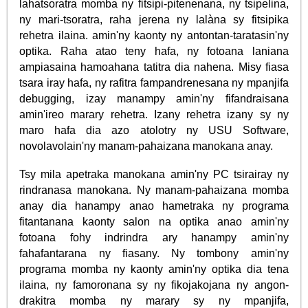
lahatsoratra momba ny fitsipi-pitenenana, ny tsipelina,
ny mari-tsoratra, raha jerena ny lalàna sy fitsipika
rehetra ilaina. amin'ny kaonty ny antontan-taratasin'ny
optika. Raha atao teny hafa, ny fotoana laniana
ampiasaina hamoahana tatitra dia nahena. Misy fiasa
tsara iray hafa, ny rafitra fampandrenesana ny mpanjifa
debugging, izay manampy amin'ny fifandraisana
amin'ireo marary rehetra. Izany rehetra izany sy ny
maro hafa dia azo atolotry ny USU Software,
novolavolain'ny manam-pahaizana manokana anay.
Tsy mila apetraka manokana amin'ny PC tsirairay ny
rindranasa manokana. Ny manam-pahaizana momba
anay dia hanampy anao hametraka ny programa
fitantanana kaonty salon na optika anao amin'ny
fotoana fohy indrindra ary hanampy amin'ny
fahafantarana ny fiasany. Ny tombony amin'ny
programa momba ny kaonty amin'ny optika dia tena
ilaina, ny famoronana sy ny fikojakojana ny angon-
drakitra momba ny marary sy ny mpanjifa,