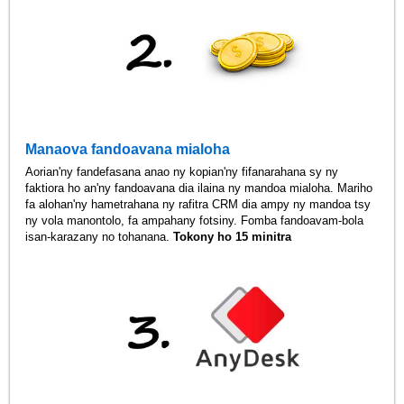
Manaova fandoavana mialoha
Aorian'ny fandefasana anao ny kopian'ny fifanarahana sy ny
faktiora ho an'ny fandoavana dia ilaina ny mandoa mialoha. Mariho
fa alohan'ny hametrahana ny rafitra CRM dia ampy ny mandoa tsy
ny vola manontolo, fa ampahany fotsiny. Fomba fandoavam-bola
isan-karazany no tohanana.
Tokony ho 15 minitra