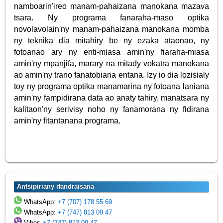
namboarin'ireo manam-pahaizana manokana mazava
tsara. Ny programa fanaraha-maso optika
novolavolain'ny manam-pahaizana manokana momba
ny teknika dia mitahiry be ny ezaka ataonao, ny
fotoanao ary ny enti-miasa amin'ny fiaraha-miasa
amin'ny mpanjifa, marary na mitady vokatra manokana
ao amin'ny trano fanatobiana entana. Izy io dia lozisialy
toy ny programa optika manamarina ny fotoana laniana
amin'ny fampidirana data ao anaty tahiry, manatsara ny
kalitaon'ny serivisy noho ny fanamorana ny fidirana
amin'ny fitantanana programa.
Antsipiriany ifandraisana
WhatsApp:
+7 (707) 178 55 69
WhatsApp:
+7 (747) 813 09 47
Viber:
+7 (747) 813 09 47