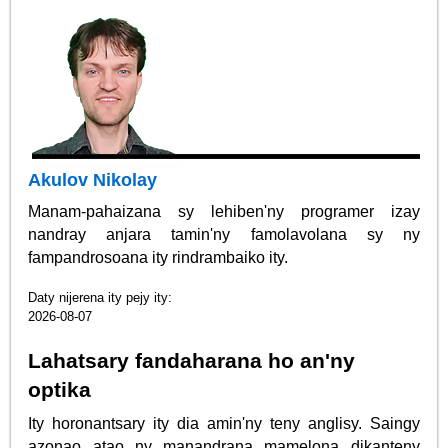
Akulov Nikolay
Manam-pahaizana sy lehiben'ny programer izay
nandray anjara tamin'ny famolavolana sy ny
fampandrosoana ity rindrambaiko ity.
Daty nijerena ity pejy ity:
2026-08-07
Lahatsary fandaharana ho an'ny
optika
Ity horonantsary ity dia amin'ny teny anglisy. Saingy
azonao atao ny manandrana mamelona dikanteny