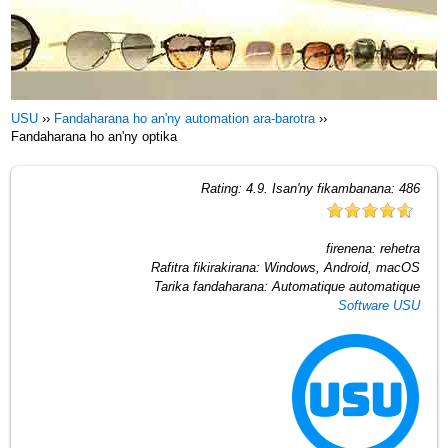
USU
››
Fandaharana ho an'ny automation ara-barotra
››
Fandaharana ho an'ny optika
Rating:
4.9
. Isan'ny fikambanana:
486
firenena:
rehetra
Rafitra fikirakirana:
Windows, Android, macOS
Tarika fandaharana:
Automatique automatique
Software USU