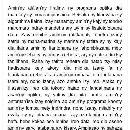
Amin'ny alàlan'ny firafiny, ny programa optika dia
marolafy sy mora ampiasaina. Betsaka ny fitaovana sy
algorithma ilaina, izay manampy amin'ny kajy ny tondro
maromaro indray mandeha ary tsy misy fisafotofotoana
data. Zava-dehibe amin'ny rafi-kaonty rehetra izany
satria ny maha-marina sy marina ny tatitra sy ny kajy
dia ilaina amin'ny fiantohana ny fahombiazana mety
amin'ny sehatry ny orinasa rehetra, ary ny optika dia tsy
fanilihana. Raha ny tatitra rehetra dia hatao tsy misy
hadisoana kely akory, dia midika izany fa ny
fitantanana rehetra ao amin'ny orinasa dia tantanana
tsara ary, noho izany, azo antoka izy ireo. Araka ny
filazan'izy ireo dia tokony hatao ny fandalinana ny
asan'ny optika, ny valiny dia hita taratra amin'ny
antontan'isa izay soloina ao amin'ny programa kaonty
amin'ny fomba mety indrindra, noho izany, mitahiry ny
ezaka sy ny fotoana iasana, izay azo laniana amin'ny
hafa, bebe kokoa asa lehibe. Ireo data ireo dia aseho
amin'ny sary, latabatra ary kisary. Ampiasao ny sahaza