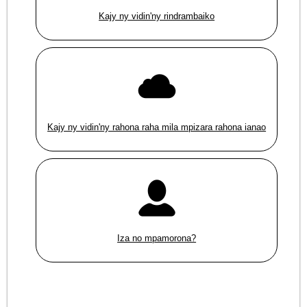
Kajy ny vidin'ny rindrambaiko
Kajy ny vidin'ny rahona raha mila mpizara rahona ianao
Iza no mpamorona?