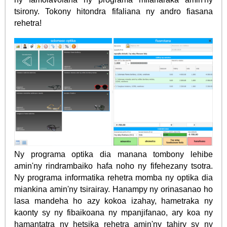
tsirony. Tokony hitondra fifaliana ny andro fiasana
rehetra!
Ny programa optika dia manana tombony lehibe
amin'ny rindrambaiko hafa noho ny fifehezany tsotra.
Ny programa informatika rehetra momba ny optika dia
miankina amin'ny tsirairay. Hanampy ny orinasanao ho
lasa mandeha ho azy kokoa izahay, hametraka ny
kaonty sy ny fibaikoana ny mpanjifanao, ary koa ny
hamantatra ny hetsika rehetra amin'ny tahiry sy ny