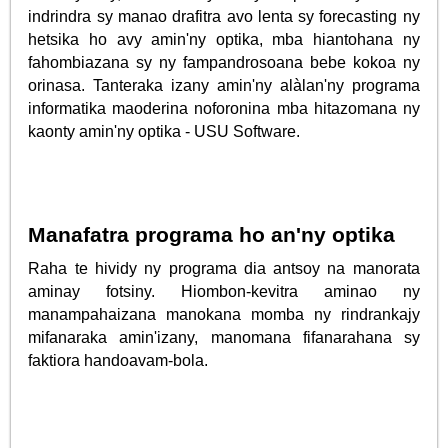
indrindra sy manao drafitra avo lenta sy forecasting ny
hetsika ho avy amin'ny optika, mba hiantohana ny
fahombiazana sy ny fampandrosoana bebe kokoa ny
orinasa. Tanteraka izany amin'ny alàlan'ny programa
informatika maoderina noforonina mba hitazomana ny
kaonty amin'ny optika - USU Software.
Manafatra programa ho an'ny optika
Raha te hividy ny programa dia antsoy na manorata
aminay fotsiny. Hiombon-kevitra aminao ny
manampahaizana manokana momba ny rindrankajy
mifanaraka amin'izany, manomana fifanarahana sy
faktiora handoavam-bola.