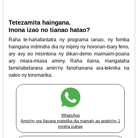
Tetezamita haingana.
Inona izao no tianao hatao?
Raha te-hahafantatra ny programa ianao, ny fomba
haingana indrindra dia ny mijery ny horonan-tsary feno,
ary avy eo misintona ny dikan-demo maimaim-poana
ary miara-miasa aminy. Raha ilaina, mangataha
famelabelarana amin'ny fanohanana ara-teknika na
vakio ny toromarika.
WhatsApp
Amin'ny ora fiasana matetika dia mamaly ao anatin'ny 1
minitra izahay