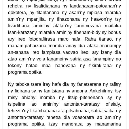
rehetra, ny fisafidianana ny fandaharam-potoanan'ny
dokotera, ny fitantanana ny asan'ny mpiasa miaraka
amin'ny mpanjifa, ny fihazonana ny haavon'ny tsy
fivadihana amin'ny alàlan'ny fanomezana mailaka
isan-karazany miaraka amin'ny fihenam-bidy sy bonus
ary ireo fotodrafitrasa maro hafa. Raha tianao, ny
manam-pahaizana momba anay dia afaka manampy
an-tanana ireo fampiasa vaovao ireo, ary izany dia
atao amin'ny vola fanampiny satria asa fanampiny no
tokony hatao mba hanovana ny fikirakirana ny
programa optika.
Ny teboka tsara iray hafa dia ny fanatsarana ny rafitry
ny fidirana sy ny fanitsiana ny angona. Ankehitriny, tsy
misy ahiahy momba ny fitsipi-pitenenana sy ny
tsipelina ao amin'ny antontan-taratasy ofisialy,
fehezin'ny fikambanana ara-pitsaboana, satria saika ny
antontan-taratasy rehetra dia voasoratra ao amin'ny
programa optika, izay manoratra sy manamarina