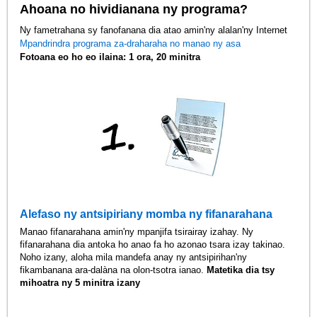
Ahoana no hividianana ny programa?
Ny fametrahana sy fanofanana dia atao amin'ny alalan'ny Internet
Mpandrindra programa za-draharaha no manao ny asa
Fotoana eo ho eo ilaina: 1 ora, 20 minitra
Alefaso ny antsipiriany momba ny fifanarahana
Manao fifanarahana amin'ny mpanjifa tsirairay izahay. Ny
fifanarahana dia antoka ho anao fa ho azonao tsara izay takinao.
Noho izany, aloha mila mandefa anay ny antsipirihan'ny
fikambanana ara-dalàna na olon-tsotra ianao.
Matetika dia tsy
mihoatra ny 5 minitra izany