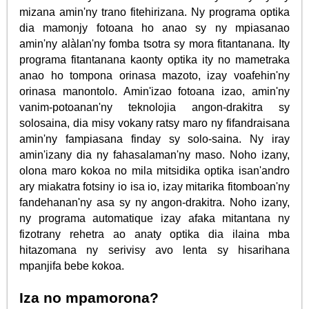
mizana amin'ny trano fitehirizana. Ny programa optika
dia mamonjy fotoana ho anao sy ny mpiasanao
amin'ny alàlan'ny fomba tsotra sy mora fitantanana. Ity
programa fitantanana kaonty optika ity no mametraka
anao ho tompona orinasa mazoto, izay voafehin'ny
orinasa manontolo. Amin'izao fotoana izao, amin'ny
vanim-potoanan'ny teknolojia angon-drakitra sy
solosaina, dia misy vokany ratsy maro ny fifandraisana
amin'ny fampiasana finday sy solo-saina. Ny iray
amin'izany dia ny fahasalaman'ny maso. Noho izany,
olona maro kokoa no mila mitsidika optika isan'andro
ary miakatra fotsiny io isa io, izay mitarika fitomboan'ny
fandehanan'ny asa sy ny angon-drakitra. Noho izany,
ny programa automatique izay afaka mitantana ny
fizotrany rehetra ao anaty optika dia ilaina mba
hitazomana ny serivisy avo lenta sy hisarihana
mpanjifa bebe kokoa.
Iza no mpamorona?