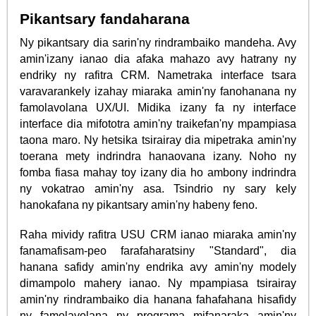
Pikantsary fandaharana
Ny pikantsary dia sarin'ny rindrambaiko mandeha. Avy
amin'izany ianao dia afaka mahazo avy hatrany ny
endriky ny rafitra CRM. Nametraka interface tsara
varavarankely izahay miaraka amin'ny fanohanana ny
famolavolana UX/UI. Midika izany fa ny interface
interface dia mifototra amin'ny traikefan'ny mpampiasa
taona maro. Ny hetsika tsirairay dia mipetraka amin'ny
toerana mety indrindra hanaovana izany. Noho ny
fomba fiasa mahay toy izany dia ho ambony indrindra
ny vokatrao amin'ny asa. Tsindrio ny sary kely
hanokafana ny pikantsary amin'ny habeny feno.
Raha mividy rafitra USU CRM ianao miaraka amin'ny
fanamafisam-peo farafaharatsiny "Standard", dia
hanana safidy amin'ny endrika avy amin'ny modely
dimampolo mahery ianao. Ny mpampiasa tsirairay
amin'ny rindrambaiko dia hanana fahafahana hisafidy
ny famolavolana ny programa mifanaraka amin'ny