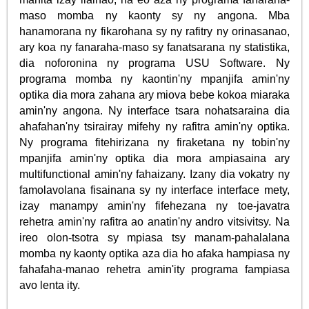
maso momba ny kaonty sy ny angona. Mba
hanamorana ny fikarohana sy ny rafitry ny orinasanao,
ary koa ny fanaraha-maso sy fanatsarana ny statistika,
dia noforonina ny programa USU Software. Ny
programa momba ny kaontin'ny mpanjifa amin'ny
optika dia mora zahana ary miova bebe kokoa miaraka
amin'ny angona. Ny interface tsara nohatsaraina dia
ahafahan'ny tsirairay mifehy ny rafitra amin'ny optika.
Ny programa fitehirizana ny firaketana ny tobin'ny
mpanjifa amin'ny optika dia mora ampiasaina ary
multifunctional amin'ny fahaizany. Izany dia vokatry ny
famolavolana fisainana sy ny interface interface mety,
izay manampy amin'ny fifehezana ny toe-javatra
rehetra amin'ny rafitra ao anatin'ny andro vitsivitsy. Na
ireo olon-tsotra sy mpiasa tsy manam-pahalalana
momba ny kaonty optika aza dia ho afaka hampiasa ny
fahafaha-manao rehetra amin'ity programa fampiasa
avo lenta ity.