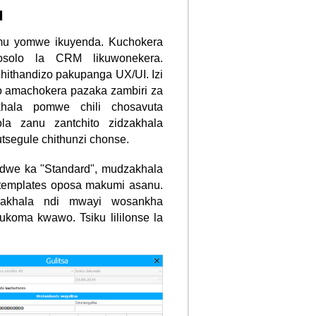
u
amu yomwe ikuyenda. Kuchokera
solo la CRM likuwonekera.
hithandizo pakupanga UX/UI. Izi
to amachokera pazaka zambiri za
akhala pomwe chili chosavuta
ola zanu zantchito zidzakhala
utsegule chithunzi chonse.
dwe ka "Standard", mudzakhala
templates oposa makumi asanu.
dzakhala ndi mwayi wosankha
ukoma kwawo. Tsiku lililonse la