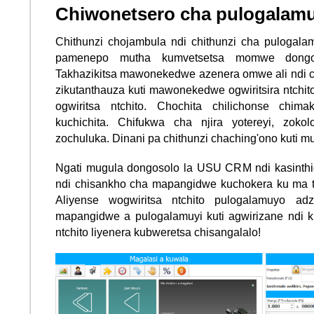
Chiwonetsero cha pulogalam
Chithunzi chojambula ndi chithunzi cha pulogal
pamenepo mutha kumvetsetsa momwe dongo
Takhazikitsa mawonekedwe azenera omwe ali ndi c
zikutanthauza kuti mawonekedwe ogwiritsira ntchi
ogwiritsa ntchito. Chochita chilichonse chim
kuchichita. Chifukwa cha njira yotereyi, zokol
zochuluka. Dinani pa chithunzi chaching'ono kuti m
Ngati mugula dongosolo la USU CRM ndi kasinthi
ndi chisankho cha mapangidwe kuchokera ku ma 
Aliyense wogwiritsa ntchito pulogalamuyo a
mapangidwe a pulogalamuyi kuti agwirizane ndi k
ntchito liyenera kubweretsa chisangalalo!