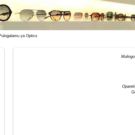
Pulogalamu ya Optics
Muling
Opareti
G