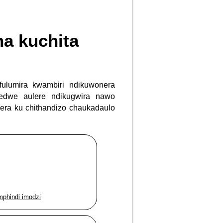
a kuchita
fulumira kwambiri ndikuwonera
edwe aulere ndikugwira nawo
okera ku chithandizo chaukadaulo
mphindi imodzi