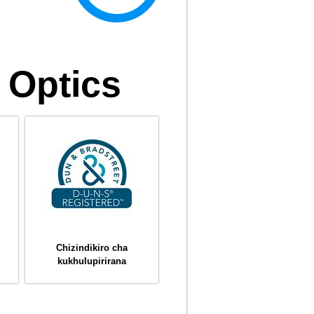
 Optics
Chizindikiro cha
kukhulupirirana