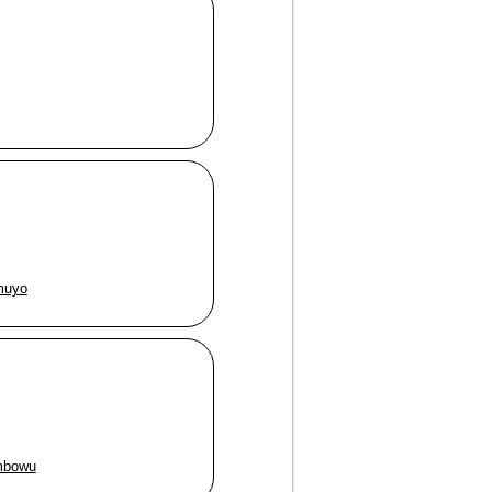
muyo
mbowu