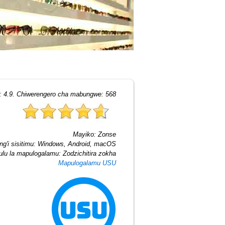
o:
4.9
. Chiwerengero cha mabungwe:
568
Mayiko:
Zonse
ng'i sisitimu:
Windows, Android, macOS
ulu la mapulogalamu:
Zodzichitira zokha
Mapulogalamu USU