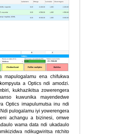
a mapulogalamu ena chifukwa
kompyuta a Optics ndi amodzi.
mbiri, kukhazikitsa zowerengera
omanso kuwunika mayendedwe
a Optics imapulumutsa inu ndi
. Ndi pulogalamu iyi yowerengera
ni achangu a bizinesi, omwe
adaulo wama data ndi ukadaulo
ikizidwa ndikugwiritsa ntchito