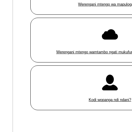
Werengani mtengo wa mapulog
Werengani mtengo wamtambo ngati mukufu
Kodi wopanga ndi ndani?