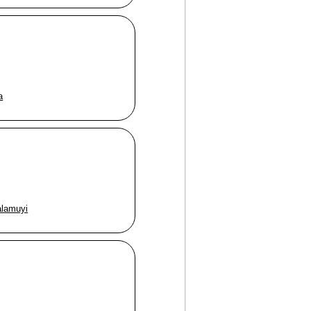
a
alamuyi