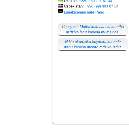
Ukraine:
+380 (94) 711 67 33
Uzbekistan:
+998 (99) 403 87 64
Lumikizanani nafe Pano
Chenjezo! Mutha kukhala oimira athu
m'dziko lanu kapena mumzinda!
Ndife okonzeka kuyimira katundu
wanu kapena ntchito mdziko lathu.