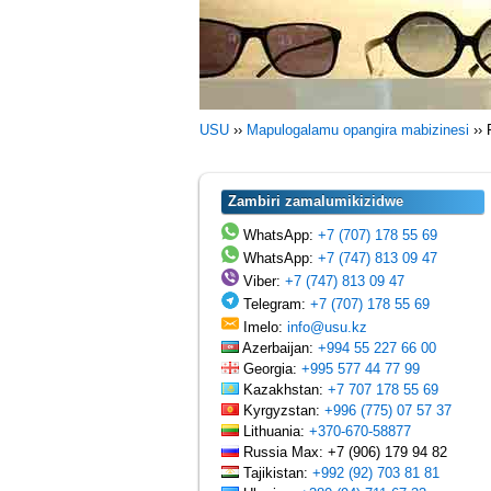
USU
››
Mapulogalamu opangira mabizinesi
››
Zambiri zamalumikizidwe
WhatsApp:
+7 (707) 178 55 69
WhatsApp:
+7 (747) 813 09 47
Viber:
+7 (747) 813 09 47
Telegram:
+7 (707) 178 55 69
Imelo:
info@usu.kz
Azerbaijan:
+994 55 227 66 00
Georgia:
+995 577 44 77 99
Kazakhstan:
+7 707 178 55 69
Kyrgyzstan:
+996 (775) 07 57 37
Lithuania:
+370-670-58877
Russia Max: +7 (906) 179 94 82
Tajikistan:
+992 (92) 703 81 81