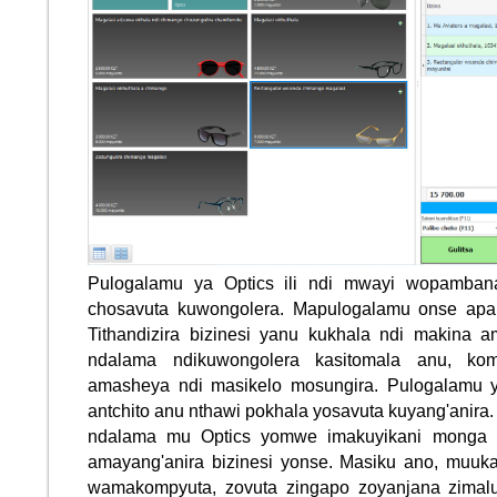
Pulogalamu ya Optics ili ndi mwayi wopamban
chosavuta kuwongolera. Mapulogalamu onse apa
Tithandizira bizinesi yanu kukhala ndi makina a
ndalama ndikuwongolera kasitomala anu, k
amasheya ndi masikelo mosungira. Pulogalamu y
antchito anu nthawi pokhala yosavuta kuyang'anira
ndalama mu Optics yomwe imakuyikani monga e
amayang'anira bizinesi yonse. Masiku ano, muuk
wamakompyuta, zovuta zingapo zoyanjana zimalum