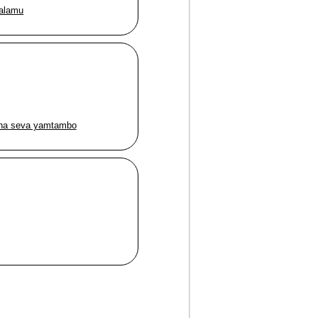
alamu
na seva yamtambo