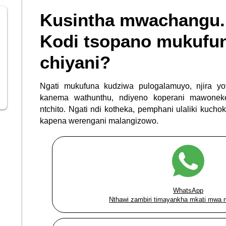
Kusintha mwachangu.
Kodi tsopano mukufun
chiyani?
Ngati mukufuna kudziwa pulogalamuyo, njira yo
kanema wathunthu, ndiyeno koperani mawonek
ntchito. Ngati ndi kotheka, pemphani ulaliki kuch
kapena werengani malangizowo.
WhatsApp
Nthawi zambiri timayankha mkati mwa 