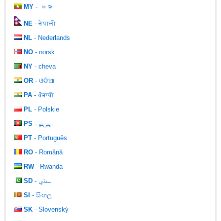
MY
- ဗမာ
NE
- नेपाली
NL
- Nederlands
NO
- norsk
NY
- cheva
OR
- ଓଡିଆ
PA
- ਪੰਜਾਬੀ
PL
- Polskie
PS
- پښتو
PT
- Português
RO
- Română
RW
- Rwanda
SD
- سنڌي
SI
- සිංහල
SK
- Slovenský