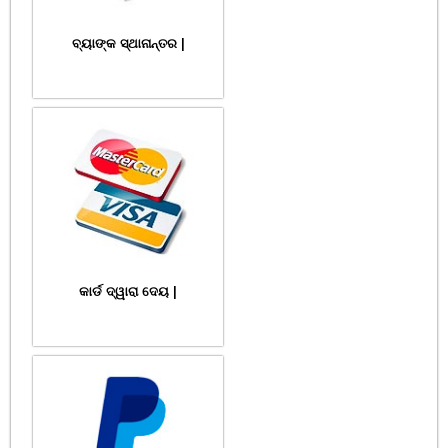
ବ୍ୟାଙ୍କ ସ୍ଥାନାନ୍ତର |
କାର୍ଡ ଦ୍ୱାରା ଦେୟ |