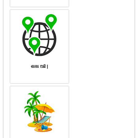
ଶାଖା ଅଛି |