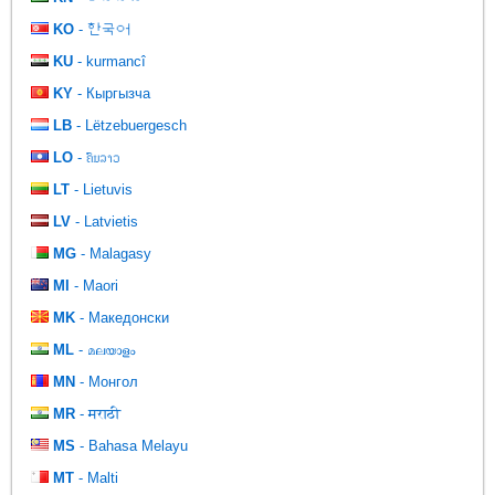
KO
- 한국어
KU
- kurmancî
KY
- Кыргызча
LB
- Lëtzebuergesch
LO
- ຄົນລາວ
LT
- Lietuvis
LV
- Latvietis
MG
- Malagasy
MI
- Maori
MK
- Македонски
ML
- മലയാളം
MN
- Монгол
MR
- मराठी
MS
- Bahasa Melayu
MT
- Malti