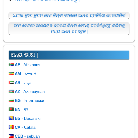
ଧ୍ୟାନ! ତୁମେ ତୁମର ଦେଶ କିମ୍ବା ସହରରେ ଆମର ପ୍ରତିନିଧୀ ହୋଇପାରିବ!
ଆମ ଦେଶରେ ଆପଣଙ୍କ ଦ୍ରବ୍ୟ କିମ୍ବା ସେବାକୁ ପ୍ରତିନିଧିତ୍ୱ କରିବାକୁ
ମଧ୍ୟ ଆମେ ପ୍ରସ୍ତୁତ |
ଅନ୍ୟ ଭାଷା |
AF
- Afrikaans
AM
- አማርኛ
AR
- عرب
AZ
- Azərbaycan
BG
- Български
BN
- বঙ্গ
BS
- Bosanski
CA
- Català
CEB
- sebuan