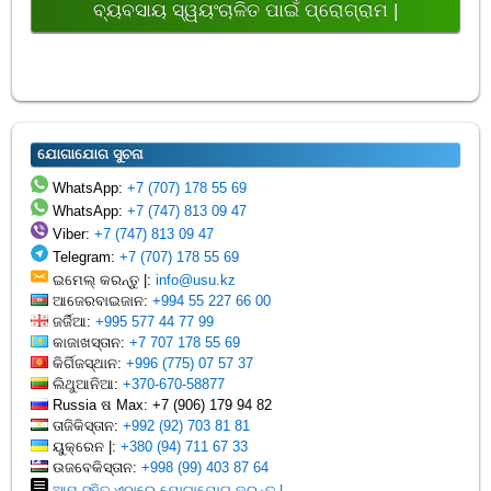
ବ୍ୟବସାୟ ସ୍ୱୟଂଚାଳିତ ପାଇଁ ପ୍ରୋଗ୍ରାମ |
ଯୋଗାଯୋଗ ସୁଚନା
WhatsApp:
+7 (707) 178 55 69
WhatsApp:
+7 (747) 813 09 47
Viber:
+7 (747) 813 09 47
Telegram:
+7 (707) 178 55 69
ଇମେଲ୍ କରନ୍ତୁ |:
info@usu.kz
ଆଜେରବାଇଜାନ:
+994 55 227 66 00
ଜର୍ଜିଆ:
+995 577 44 77 99
କାଜାଖସ୍ତାନ:
+7 707 178 55 69
କିର୍ଗିଜସ୍ଥାନ:
+996 (775) 07 57 37
ଲିଥୁଆନିଆ:
+370-670-58877
Russia ଷ Max: +7 (906) 179 94 82
ତାଜିକିସ୍ତାନ:
+992 (92) 703 81 81
ୟୁକ୍ରେନ |:
+380 (94) 711 67 33
ଉଜବେକିସ୍ତାନ:
+998 (99) 403 87 64
ଆମ ସହିତ ଏଠାରେ ଯୋଗାଯୋଗ କରନ୍ତୁ |