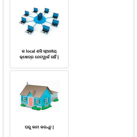
କ local ଣସି ସ୍ଥାନୀୟ
କ୍ଷେତ୍ର ନେଟୱାର୍କ ନାହିଁ |
ଘରୁ କାମ କରନ୍ତୁ |