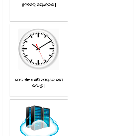
ଛୁଟିଦିନରୁ ନିୟନ୍ତ୍ରଣ |
ଯେକ time ଣସି ସମୟରେ କାମ
କରନ୍ତୁ |