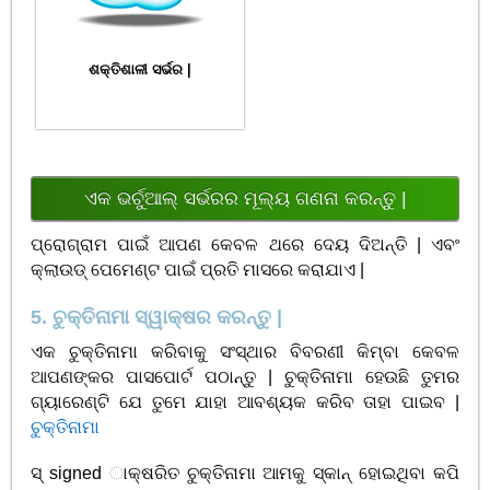
ଶକ୍ତିଶାଳୀ ସର୍ଭର |
ଏକ ଭର୍ଚୁଆଲ୍ ସର୍ଭରର ମୂଲ୍ୟ ଗଣନା କରନ୍ତୁ |
ପ୍ରୋଗ୍ରାମ ପାଇଁ ଆପଣ କେବଳ ଥରେ ଦେୟ ଦିଅନ୍ତି | ଏବଂ
କ୍ଲାଉଡ୍ ପେମେଣ୍ଟ ପାଇଁ ପ୍ରତି ମାସରେ କରାଯାଏ |
5. ଚୁକ୍ତିନାମା ସ୍ୱାକ୍ଷର କରନ୍ତୁ |
ଏକ ଚୁକ୍ତିନାମା କରିବାକୁ ସଂସ୍ଥାର ବିବରଣୀ କିମ୍ବା କେବଳ
ଆପଣଙ୍କର ପାସପୋର୍ଟ ପଠାନ୍ତୁ | ଚୁକ୍ତିନାମା ହେଉଛି ତୁମର
ଗ୍ୟାରେଣ୍ଟି ଯେ ତୁମେ ଯାହା ଆବଶ୍ୟକ କରିବ ତାହା ପାଇବ |
ଚୁକ୍ତିନାମା
ସ୍ signed ାକ୍ଷରିତ ଚୁକ୍ତିନାମା ଆମକୁ ସ୍କାନ୍ ହୋଇଥିବା କପି