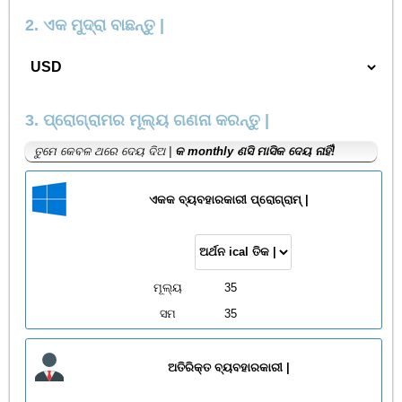
2. ଏକ ମୁଦ୍ରା ବାଛନ୍ତୁ |
3. ପ୍ରୋଗ୍ରାମର ମୂଲ୍ୟ ଗଣନା କରନ୍ତୁ |
ତୁମେ କେବଳ ଥରେ ଦେୟ ଦିଅ |
କ monthly ଣସି ମାସିକ ଦେୟ ନାହିଁ!
ଏକକ ବ୍ୟବହାରକାରୀ ପ୍ରୋଗ୍ରାମ୍ |
ମୂଲ୍ୟ
35
ସମ
35
ଅତିରିକ୍ତ ବ୍ୟବହାରକାରୀ |