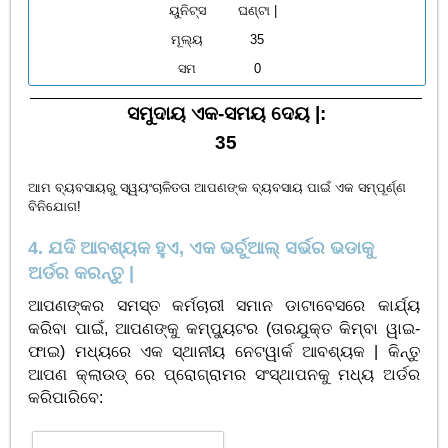
ୟୁନିଟ୍ସ
ଘଣ୍ଟା |
ମୂଲ୍ୟ
35
ସମ
0
ସମୁଦାୟ ଏକ-ସମୟ ଦେୟ |:
35
ଆମ ବ୍ୟବସାୟରୁ ସ୍ୱୟଂଚାଳିତତା ଆପଣଙ୍କ ବ୍ୟବସାୟ ପାଇଁ ଏକ ସମ୍ପୂର୍ଣ୍ଣ
ବିନିଯୋଗ!
4. ଯଦି ଆବଶ୍ୟକ ହୁଏ, ଏକ ଭର୍ଚୁଆଲ୍ ସର୍ଭର ଭଡାକୁ
ଅର୍ଡର କରନ୍ତୁ |
ଆପଣଙ୍କର ସମସ୍ତ କର୍ମଚାରୀ ସମାନ ଡାଟାବେସରେ କାର୍ଯ୍ୟ
କରିବା ପାଇଁ, ଆପଣଙ୍କୁ କମ୍ପ୍ୟୁଟର (ତାରଯୁକ୍ତ କିମ୍ବା ୱାଇ-
ଫାଇ) ମଧ୍ୟରେ ଏକ ସ୍ଥାନୀୟ ନେଟୱାର୍କ ଆବଶ୍ୟକ | କିନ୍ତୁ
ଆପଣ କ୍ଲାଉଡ୍ ରେ ପ୍ରୋଗ୍ରାମର ସଂସ୍ଥାପନକୁ ମଧ୍ୟ ଅର୍ଡର
କରିପାରିବେ: