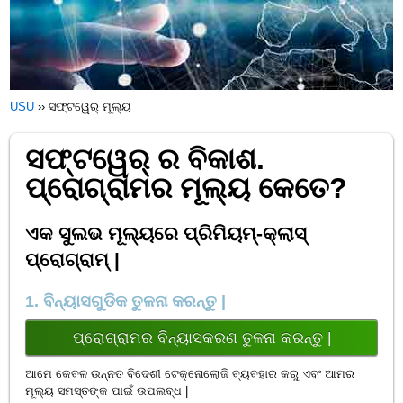
USU
››
ସଫ୍ଟୱେର୍ ମୂଲ୍ୟ
ସଫ୍ଟୱେର୍ ର ବିକାଶ.
ପ୍ରୋଗ୍ରାମର ମୂଲ୍ୟ କେତେ?
ଏକ ସୁଲଭ ମୂଲ୍ୟରେ ପ୍ରିମିୟମ୍-କ୍ଲାସ୍
ପ୍ରୋଗ୍ରାମ୍ |
1. ବିନ୍ୟାସଗୁଡିକ ତୁଳନା କରନ୍ତୁ |
ପ୍ରୋଗ୍ରାମର ବିନ୍ୟାସକରଣ ତୁଳନା କରନ୍ତୁ |
ଆମେ କେବଳ ଉନ୍ନତ ବିଦେଶୀ ଟେକ୍ନୋଲୋଜି ବ୍ୟବହାର କରୁ ଏବଂ ଆମର
ମୂଲ୍ୟ ସମସ୍ତଙ୍କ ପାଇଁ ଉପଲବ୍ଧ |