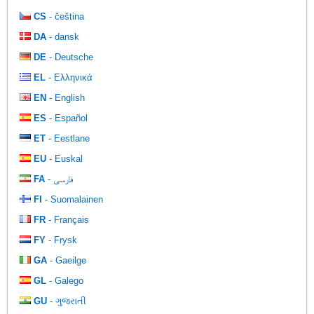
CS
- čeština
DA
- dansk
DE
- Deutsche
EL
- Ελληνικά
EN
- English
ES
- Español
ET
- Eestlane
EU
- Euskal
FA
- فارسی
FI
- Suomalainen
FR
- Français
FY
- Frysk
GA
- Gaeilge
GL
- Galego
GU
- ગુજરાતી