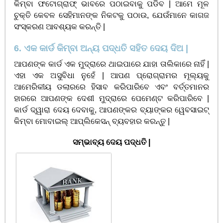
କିମ୍ବା ଫଟୋଗ୍ରାଫ୍ ଭାବରେ ପଠାଇବାକୁ ପଡିବ | ଆମେ ମୂଳ
ଚୁକ୍ତି କେବଳ ସେହିମାନଙ୍କ ନିକଟକୁ ପଠାଉ, ଯେଉଁମାନେ କାଗଜ
ସଂସ୍କରଣ ଆବଶ୍ୟକ କରନ୍ତି |
6. ଏକ କାର୍ଡ କିମ୍ବା ଅନ୍ୟ ପଦ୍ଧତି ସହିତ ଦେୟ ଦିଅ |
ଆପଣଙ୍କ କାର୍ଡ ଏକ ମୁଦ୍ରାରେ ଥାଇପାରେ ଯାହା ତାଲିକାରେ ନାହିଁ |
ଏହା ଏକ ଅସୁବିଧା ନୁହେଁ | ଆପଣ ପ୍ରୋଗ୍ରାମର ମୂଲ୍ୟକୁ
ଆମେରିକୀୟ ଡଲାରରେ ହିସାବ କରିପାରିବେ ଏବଂ ବର୍ତ୍ତମାନର
ହାରରେ ଆପଣଙ୍କ ଦେଶୀ ମୁଦ୍ରାରେ ପେମେଣ୍ଟ କରିପାରିବେ |
କାର୍ଡ ଦ୍ୱାରା ଦେୟ ଦେବାକୁ, ଆପଣଙ୍କର ବ୍ୟାଙ୍କର ୱେବସାଇଟ୍
କିମ୍ବା ମୋବାଇଲ୍ ଆପ୍ଲିକେସନ୍ ବ୍ୟବହାର କରନ୍ତୁ |
ସମ୍ଭାବ୍ୟ ଦେୟ ପଦ୍ଧତି |