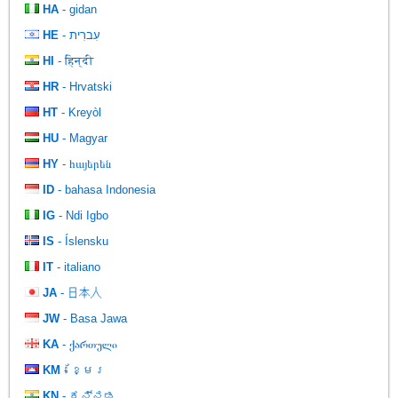
HA
- gidan
HE
- עִברִית
HI
- हिन्दी
HR
- Hrvatski
HT
- Kreyòl
HU
- Magyar
HY
- հայերեն
ID
- bahasa Indonesia
IG
- Ndi Igbo
IS
- Íslensku
IT
- italiano
JA
- 日本人
JW
- Basa Jawa
KA
- ქართული
KM
- ខ្មែរ
KN
- ಕನ್ನಡ