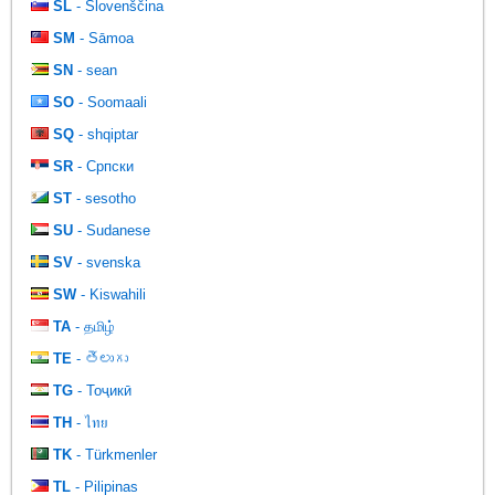
SL
- Slovenščina
SM
- Sāmoa
SN
- sean
SO
- Soomaali
SQ
- shqiptar
SR
- Српски
ST
- sesotho
SU
- Sudanese
SV
- svenska
SW
- Kiswahili
TA
- தமிழ்
TE
- తెలుగు
TG
- Тоҷикӣ
TH
- ไทย
TK
- Türkmenler
TL
- Pilipinas