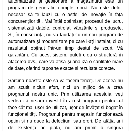
automatizare și gestionare a magazinului este un
program de generație complet nouă. Nu este deloc
necesar să te lauzi cu o astfel de inovație în fața
concurenților tăi. Mai întâi optimizați procesul de lucru,
sistematizați datele, controlați vânzările și produsele.
Și, în consecință, nu vă lăudați cu un nou program de
automatizare și modernizare pe care l-ați instalat, ci cu
rezultatul obținut într-un timp destul de scurt. Vă
garantăm. Cu acest sistem, puteți crea o structură în
afacerea dvs., care va afișa și analiza o cantitate mare
de date, oferind rapoarte exacte și rezultate corecte.
Sarcina noastră este să vă facem fericiți. De aceea nu
am scutit niciun efort, nici un mijloc de a crea
programul nostru unic. Prin utilizarea acestuia, veți
vedea că ne-am investit în acest program pentru a-l
face cât mai ușor de utilizat, ușor de învățat și bogat în
funcționalități. Programul pentru magazin funcționează
optim și nu duce la defecțiuni sau erori. De atâția ani
de existență pe piață, nu am primit o singură