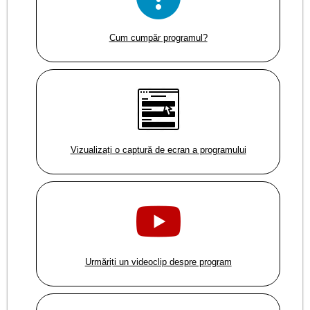
Cum cumpăr programul?
Vizualizați o captură de ecran a programului
Urmăriți un videoclip despre program