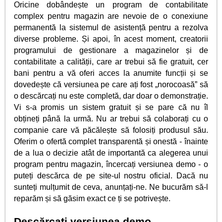
Oricine dobândește un program de contabilitate
complex pentru magazin are nevoie de o conexiune
permanentă la sistemul de asistență pentru a rezolva
diverse probleme. Și apoi, în acest moment, creatorii
programului de gestionare a magazinelor și de
contabilitate a calității, care ar trebui să fie gratuit, cer
bani pentru a vă oferi acces la anumite funcții și se
dovedește că versiunea pe care ați fost „norocoasă” să
o descărcați nu este completă, dar doar o demonstrație.
Vi s-a promis un sistem gratuit și se pare că nu îl
obțineți până la urmă. Nu ar trebui să colaborați cu o
companie care vă păcălește să folosiți produsul său.
Oferim o ofertă complet transparentă și onestă - înainte
de a lua o decizie atât de importantă ca alegerea unui
program pentru magazin, încercați versiunea demo - o
puteți descărca de pe site-ul nostru oficial. Dacă nu
sunteți mulțumit de ceva, anunțați-ne. Ne bucurăm să-l
reparăm și să găsim exact ce ți se potrivește.
Descărcați versiunea demo