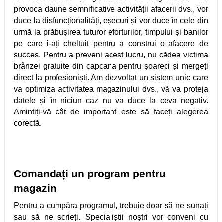
provoca daune semnificative activității afacerii dvs., vor
duce la disfuncționalități, eșecuri și vor duce în cele din
urmă la prăbușirea tuturor eforturilor, timpului și banilor
pe care i-ați cheltuit pentru a construi o afacere de
succes. Pentru a preveni acest lucru, nu cădea victima
brânzei gratuite din capcana pentru șoareci și mergeți
direct la profesioniști. Am dezvoltat un sistem unic care
va optimiza activitatea magazinului dvs., vă va proteja
datele și în niciun caz nu va duce la ceva negativ.
Amintiți-vă cât de important este să faceți alegerea
corectă.
Comandați un program pentru
magazin
Pentru a cumpăra programul, trebuie doar să ne sunați
sau să ne scrieți. Specialiștii noștri vor conveni cu