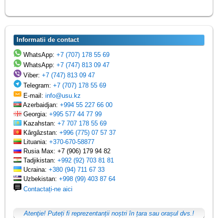
Informatii de contact
WhatsApp:
+7 (707) 178 55 69
WhatsApp:
+7 (747) 813 09 47
Viber:
+7 (747) 813 09 47
Telegram:
+7 (707) 178 55 69
E-mail:
info@usu.kz
Azerbaidjan:
+994 55 227 66 00
Georgia:
+995 577 44 77 99
Kazahstan:
+7 707 178 55 69
Kârgâzstan:
+996 (775) 07 57 37
Lituania:
+370-670-58877
Rusia Max: +7 (906) 179 94 82
Tadjikistan:
+992 (92) 703 81 81
Ucraina:
+380 (94) 711 67 33
Uzbekistan:
+998 (99) 403 87 64
Contactați-ne aici
Atenţie! Puteți fi reprezentanții noștri în țara sau orașul dvs.!