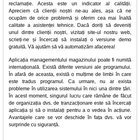
reclamație. Acesta este un indicator al calității.
Apreciem că clienții noștri ne-au ales, așa că ne
ocupăm de orice problemă și oferim cea mai înaltă
calitate a asistenței tehnice. Dacă doriți să deveniți
unul dintre clienții noștri, vizitați site-ul nostru web,
scrieți-ne și încercați să instalați o versiune demo
gratuită. Vă ajutăm să vă automatizăm afacerea!
Aplicația managementului magazinului poate fi numită
internațională. Există diferite versiuni ale programului.
În afară de aceasta, există o mulțime de limbi în care
este tradus programul. Ca urmare, nu ar exista
probleme în utilizarea sistemului în nici una dintre țări.
În acest moment, singurul lucru care rămâne de făcut
de organizația dvs. de tranzacționare este să încercați
aplicația și să o instalați pentru a o vedea în acțiune.
Avantajele care se vor deschide în fața dvs. vă vor
surprinde cu siguranță.