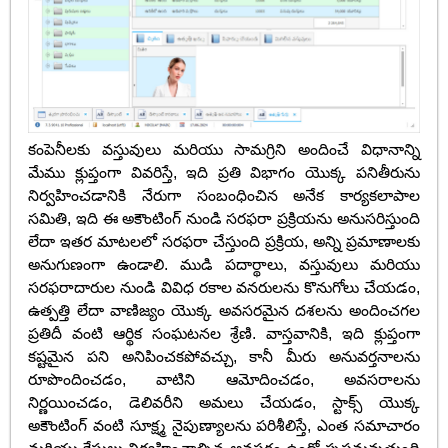
కంపెనీలకు వస్తువులు మరియు సామగ్రిని అందించే విధానాన్ని
మేము క్లుప్తంగా వివరిస్తే, ఇది ప్రతి విభాగం యొక్క పనితీరును
నిర్వహించడానికి నేరుగా సంబంధించిన అనేక కార్యకలాపాల
సమితి, ఇది ఈ అకౌంటింగ్ నుండి సరఫరా ప్రక్రియను అనుసరిస్తుంది
లేదా ఇతర మాటలలో సరఫరా చేస్తుంది ప్రక్రియ, అన్ని ప్రమాణాలకు
అనుగుణంగా ఉండాలి. ముడి పదార్థాలు, వస్తువులు మరియు
సరఫరాదారుల నుండి వివిధ రకాల వనరులను కొనుగోలు చేయడం,
ఉత్పత్తి లేదా వాణిజ్యం యొక్క అవసరమైన దశలను అందించగల
ప్రతిదీ వంటి ఆర్థిక సంఘటనల శ్రేణి. వాస్తవానికి, ఇది క్లుప్తంగా
కష్టమైన పని అనిపించకపోవచ్చు, కానీ మీరు అనువర్తనాలను
రూపొందించడం, వాటిని ఆమోదించడం, అవసరాలను
నిర్ణయించడం, డెలివరీని అమలు చేయడం, స్టాక్స్ యొక్క
అకౌంటింగ్ వంటి సూక్ష్మ నైపుణ్యాలను పరిశీలిస్తే, ఎంత సమాచారం