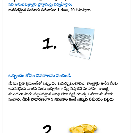
పని అనుభవజ్ఞులైన ప్రోగ్రామర్లు నిర్వహిస్తారు
అవసరమైన సుమారు సమయం: 1 గంట, 20 నిమిషాలు
ఒప్పందం కోసం వివరాలను పంపండి
మేము ప్రతి క్లయింట్‌తో ఒప్పందం కుదుర్చుకుంటాము. కాంట్రాక్టు అనేది మీకు
అవసరమైన వాటిని మీరు ఖచ్చితంగా స్వీకరిస్తారనే మీ హామీ. కాబట్టి,
ముందుగా మీరు చట్టపరమైన పరిధి లేదా వ్యక్తి యొక్క వివరాలను మాకు
పంపాలి.
దీనికి సాధారణంగా 5 నిమిషాల కంటే ఎక్కువ సమయం పట్టదు