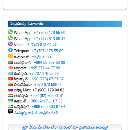
సంప్రదింపు సమాచారం
WhatsApp:
+7 (707) 178 55 69
WhatsApp:
+7 (747) 813 09 47
Viber:
+7 (747) 813 09 47
Telegram:
+7 (707) 178 55 69
ఇమెయిల్:
info@usu.kz
అజర్‌బైజాన్:
+994 55 227 66 00
జార్జియా:
+995 577 44 77 99
కజకిస్తాన్:
+7 707 178 55 69
కిర్గిజ్స్తాన్:
+996 (775) 07 57 37
లిథువేనియా:
+370-670-58877
రష్యా Max: +7 (906) 179 94 82
తజికిస్తాన్:
+992 (92) 703 81 81
ఉక్రెయిన్:
+380 (94) 711 67 33
ఉజ్బెకిస్తాన్:
+998 (99) 403 87 64
మమ్మల్ని ఇక్కడ సంప్రదించండి
శ్రద్ధ! మీరు మీ దేశం లేదా నగరంలో మా ప్రతినిధులు కావచ్చు!