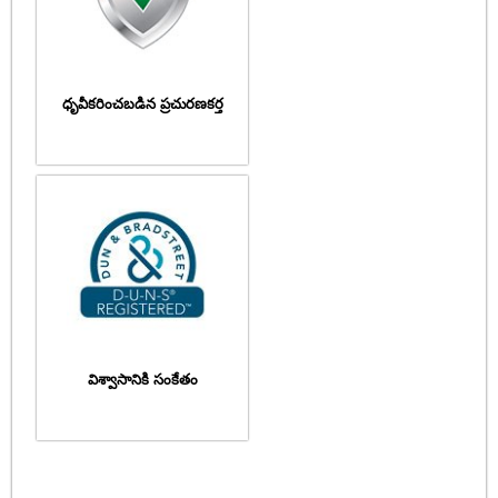
ధృవీకరించబడిన ప్రచురణకర్త
విశ్వాసానికి సంకేతం