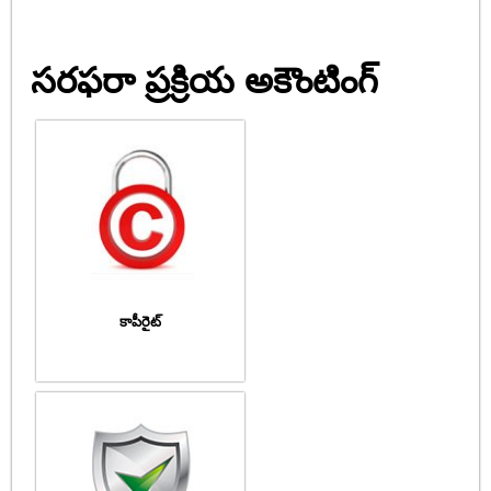
సరఫరా ప్రక్రియ అకౌంటింగ్
కాపీరైట్