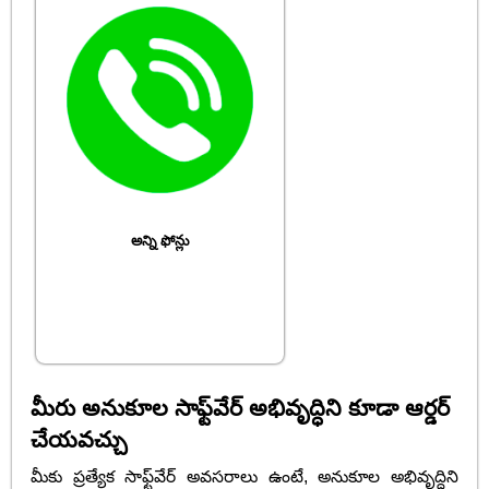
అన్ని ఫోన్లు
మీరు అనుకూల సాఫ్ట్‌వేర్ అభివృద్ధిని కూడా ఆర్డర్
చేయవచ్చు
మీకు ప్రత్యేక సాఫ్ట్‌వేర్ అవసరాలు ఉంటే, అనుకూల అభివృద్ధిని