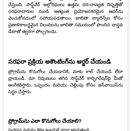
చేస్తుంది. సాఫ్ట్‌వేర్ అల్గోరిథంలు ఉత్తమ ధర-నాణ్యత నిష్పత్తితో
సరఫరాదారుల నుండి అత్యంత ప్రయోజనకరమైన ఆఫర్‌ను
ఎంచుకోవడంలో సహాయపడతాయి. జాబితా బ్యాలెన్స్‌ల కోసం
ప్రణాళికాబద్ధమైన విలువలను జాబితా సమయంలో పొందిన వాస్తవ
డేటాతో త్వరగా పోల్చగలదు.
సరఫరా ప్రక్రియ అకౌంటింగ్‌ను ఆర్డర్ చేయండి
ప్రోగ్రామ్‌ను కొనుగోలు చేయడానికి, మాకు కాల్ చేయండి లేదా
వ్రాయండి. మా నిపుణులు తగిన సాఫ్ట్‌వేర్ కాన్ఫిగరేషన్‌పై మీతో
అంగీకరిస్తారు, ఒప్పందం మరియు చెల్లింపు కోసం ఇన్‌వాయిస్‌ను
సిద్ధం చేస్తారు.
ప్రోగ్రామ్‌ను ఎలా కొనుగోలు చేయాలి?
సంస్థాపన మరియు శిక్షణ ఇంటర్నెట్ ద్వారా జరుగుతుంది