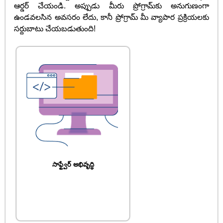
ఆర్డర్ చేయండి. అప్పుడు మీరు ప్రోగ్రామ్‌కు అనుగుణంగా
ఉండవలసిన అవసరం లేదు, కానీ ప్రోగ్రామ్ మీ వ్యాపార ప్రక్రియలకు
సర్దుబాటు చేయబడుతుంది!
సాఫ్ట్వేర్ అభివృద్ధి