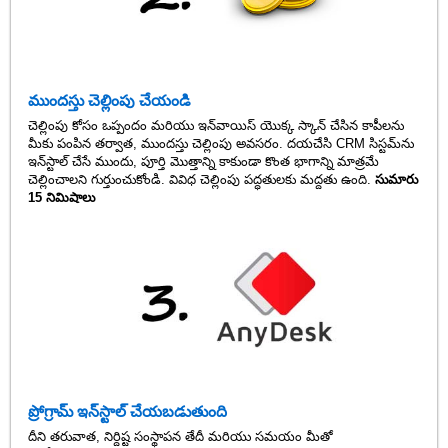
ముందస్తు చెల్లింపు చేయండి
చెల్లింపు కోసం ఒప్పందం మరియు ఇన్‌వాయిస్ యొక్క స్కాన్ చేసిన కాపీలను
మీకు పంపిన తర్వాత, ముందస్తు చెల్లింపు అవసరం. దయచేసి CRM సిస్టమ్‌ను
ఇన్‌స్టాల్ చేసే ముందు, పూర్తి మొత్తాన్ని కాకుండా కొంత భాగాన్ని మాత్రమే
చెల్లించాలని గుర్తుంచుకోండి. వివిధ చెల్లింపు పద్ధతులకు మద్దతు ఉంది.
సుమారు
15 నిమిషాలు
ప్రోగ్రామ్ ఇన్‌స్టాల్ చేయబడుతుంది
దీని తరువాత, నిర్దిష్ట సంస్థాపన తేదీ మరియు సమయం మీతో