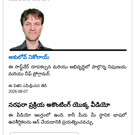
అకులోవ్ నికోలాయ్
ఈ సాఫ్ట్‌వేర్ రూపకల్పన మరియు అభివృద్ధిలో పాల్గొన్న నిపుణుడు
మరియు చీఫ్ ప్రోగ్రామర్.
ఈ పేజీని సమీక్షించిన తేదీ:
2026-08-07
సరఫరా ప్రక్రియ అకౌంటింగ్ యొక్క వీడియో
ఈ వీడియో ఆంగ్లంలో ఉంది. కానీ మీరు మీ స్థానిక భాషలో
ఉపశీర్షికలను ఆన్ చేయడానికి ప్రయత్నించవచ్చు.