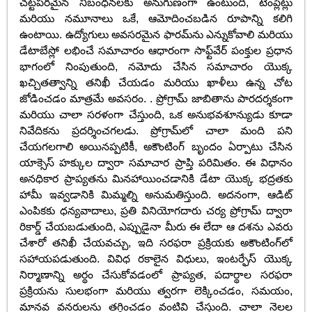
చట్టపరమైన నిబంధనలకు అనుగుణంగా ఉంటుంది, టెంప్లేట్లు
మరియు నమూనాలు ఒకే, ఆమోదించబడిన రూపాన్ని కలిగి
ఉంటాయి. ఉద్యోగులు అవసరమైన ఫారమ్‌ను ఎన్నుకోవాలి మరియు
డేటాబేస్లో లభించే సమాచారం ఆధారంగా సాఫ్ట్‌వేర్ పంక్తుల ప్రధాన
భాగంలో నింపుతుంది, నమోదు చేసిన సమాచారం యొక్క
ఖచ్చితత్వాన్ని తనిఖీ చేయడం మరియు ఖాళీలు ఉన్న చోట
జోడించడం మాత్రమే అవసరం. . ప్రోగ్రామ్ జాబితాను పారదర్శకంగా
మరియు చాలా సరళంగా చేస్తుంది, ఒక అనుభవశూన్యుడు కూడా
నివేదికను ప్రదర్శించగలడు. ప్రోగ్రామ్‌లో చాలా మంది పని
చేయగలగాలి అయినప్పటికీ, అకౌంటింగ్ బృందం ఏర్పాటు చేసిన
యాక్సెస్ హక్కుల ద్వారా సమాచార ప్రాప్తి పరిమితం. ఈ విధానం
అనధికార ప్రాప్యతను మినహాయించడానికి డేటా యొక్క భద్రతకు
హామీ ఇవ్వడానికి మిమ్మల్ని అనుమతిస్తుంది. అదనంగా, ఆడిట్
ఎంపికకు ధన్యవాదాలు, ప్రతి వినియోగదారు చర్య ప్రోగ్రామ్ ద్వారా
రికార్డ్ చేయబడుతుంది, ఎప్పుడైనా మీరు ఈ లేదా ఆ దశను ఎవరు
చేశారో తనిఖీ చేయవచ్చు, ఇది సరఫరా ప్రక్రియకు అకౌంటింగ్‌లో
సహాయపడుతుంది. వివిధ రకాలైన విధులు, ఇంటర్ఫేస్ యొక్క
నిర్మాణాన్ని అర్థం చేసుకోవడంలో ప్రాప్యత, పదార్థాల సరఫరా
ప్రక్రియను సులభంగా మరియు త్వరగా లెక్కించడం, సమయం,
మానవ వనరులను తగ్గించడం వంటివి చేస్తుంది. చాలా నెలల