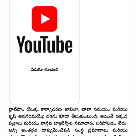
వీడియో చూడండి
ప్లాట్‌ఫాం యొక్క కార్యాచరణ జాబితా, చాలా సమయం మరియు
కృషి అవసరమయ్యే దశను కూడా తీసుకుంటుంది, అయితే ఇక్కడ
పత్రాలు మరియు వాస్తవ బ్యాలెన్స్‌ల సమాచారం సరిపోలడం లేదు.
అన్ని అంతర్గత డాక్యుమెంటేషన్ సంస్థ ప్రమాణాలు మరియు