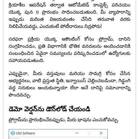
క్రియాశీల ఆపరేషన్ తర్వాత ఆటోమేటెడ్ కాంప్లెక్స్ పరిచయం
యొక్క పున o ప్రారంభం సాధించబడుతుంది. మీ వ్యాపారాన్ని
ఇప్పుడు మరింత విజయవంతం చేసేది తరువాత వరకు
నిలిపివేయవద్దు, ఎందుకంటే పోటీదారులు నిద్రపోరు!
సరఫరా ప్రక్రియ యొక్క అకౌంటింగ్ కోసం ప్రోగ్రామ్, దానిని
సంగ్రహించడం, ప్రతి విభాగానికి భౌతిక వనరులను అందించడానికి
సంబంధించిన ఏవైనా సమస్యలను పరిష్కరించడంలో ఉద్యోగులకు
సహాయపడుతుంది.
ఎప్పుడైనా, మీరు వస్తువులు మరియు సామగ్రి కోసం చేసిన
అభ్యర్థనలు, వాటి ప్రస్తుత స్థితి, ఇన్వాయిస్ చెల్లించబడిందా, గిడ్డంగి
వద్ద సరుకులు అందుకున్నాయా లేదా అనే దానిపై సమాచారాన్ని
పొందవచ్చు.
డెమో వెర్షన్‌ను డౌన్‌లోడ్ చేయండి
ప్రోగ్రామ్‌ను ప్రారంభించేటప్పుడు, మీరు భాషను ఎంచుకోవచ్చు.