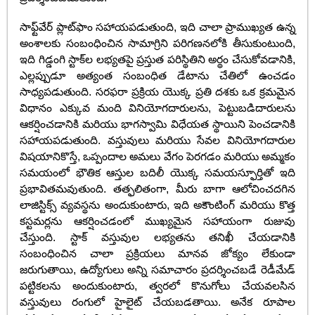
సాఫ్ట్‌వేర్ ప్లాట్‌ఫాం సహాయపడుతుంది, ఇది చాలా ప్రాముఖ్యత ఉన్న
అంశాలకు సంబంధించిన సామాగ్రిని పరిగణనలోకి తీసుకుంటుంది,
ఇది గిడ్డంగి స్టాక్‌ల లభ్యతపై ప్రస్తుత పరిస్థితిని అర్థం చేసుకోవడానికి,
ఎల్లప్పుడూ అత్యంత సంబంధిత డేటాను చేతిలో ఉంచడం
సాధ్యపడుతుంది. సరఫరా ప్రక్రియ యొక్క ప్రతి దశకు ఒక క్రమమైన
విధానం ఎక్కువ మంది వినియోగదారులను, పెట్టుబడిదారులను
ఆకర్షించడానికి మరియు భాగస్వామి విధేయత స్థాయిని పెంచడానికి
సహాయపడుతుంది. వస్తువులు మరియు సేవల వినియోగదారుల
విషయానికొస్తే, ఒప్పందాల అమలు వేగం పెరగడం మరియు అమ్మకం
సమయంలో భౌతిక ఆస్తుల బదిలీ యొక్క సమయస్ఫూర్తితో ఇది
ప్రభావితమవుతుంది. తత్ఫలితంగా, మీరు బాగా ఆలోచించదగిన
లాజిస్టిక్స్ వ్యవస్థను అందుకుంటారు, ఇది అకౌంటింగ్ మరియు కొత్త
కస్టమర్లను ఆకర్షించడంలో ముఖ్యమైన సహాయంగా రుజువు
చేస్తుంది. స్టాక్ వస్తువుల లభ్యతను తనిఖీ చేయడానికి
సంబంధించిన చాలా ప్రక్రియలు మానవ జోక్యం లేకుండా
జరుగుతాయి, ఉద్యోగులు అన్ని సమాచారం ప్రదర్శించబడే రెడీమేడ్
పట్టికలను అందుకుంటారు, త్వరలో కొనుగోలు చేయవలసిన
వస్తువులు రంగులో హైలైట్ చేయబడతాయి. అనేక రూపాల