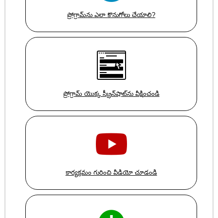
ప్రోగ్రామ్‌ను ఎలా కొనుగోలు చేయాలి?
ప్రోగ్రామ్ యొక్క స్క్రీన్‌షాట్‌ను వీక్షించండి
కార్యక్రమం గురించి వీడియో చూడండి