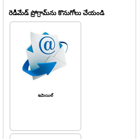
రెడీమేడ్ ప్రోగ్రామ్‌ను కొనుగోలు చేయండి
ఇమెయిల్