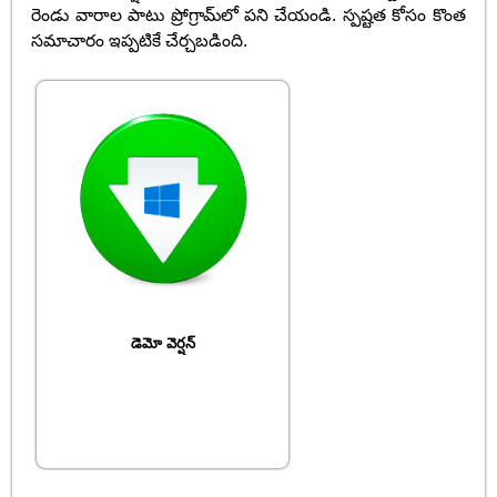
రెండు వారాల పాటు ప్రోగ్రామ్‌లో పని చేయండి. స్పష్టత కోసం కొంత
సమాచారం ఇప్పటికే చేర్చబడింది.
డెమో వెర్షన్