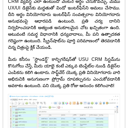
CRM వ్యవస్థ ఎలా ఉంటుందో వెంటనే అర్థం చేసుకోవచ్చు. మేము
UX/UI డిజైన్‌కు మద్దతుతో విండో ఇంటర్‌ఫేస్‌ని అమలు చేసాము.
దీని అర్థం వినియోగదారు ఇంటర్‌ఫేస్ సంవత్సరాల వినియోగదారు
అనుభవంపై ఆధారపడి ఉంటుంది. ప్రతి చర్య దానిని
నిర్వహించడానికి అత్యంత అనుకూలమైన చోట ఖచ్చితంగా ఉంది.
అటువంటి సమర్థ విధానానికి ధన్యవాదాలు, మీ పని ఉత్పాదకత
గరిష్టంగా ఉంటుంది. స్క్రీన్‌షాట్‌ను పూర్తి పరిమాణంలో తెరవడానికి
చిన్న చిత్రంపై క్లిక్ చేయండి.
మీరు కనీసం "స్టాండర్డ్" కాన్ఫిగరేషన్‌తో USU CRM సిస్టమ్‌ను
కొనుగోలు చేస్తే, మీరు యాభై కంటే ఎక్కువ టెంప్లేట్‌ల నుండి డిజైన్‌ల
ఎంపికను కలిగి ఉంటారు. సాఫ్ట్‌వేర్ యొక్క ప్రతి వినియోగదారు వారి
అభిరుచికి అనుగుణంగా ప్రోగ్రామ్ రూపకల్పనను ఎంచుకోవడానికి
అవకాశం ఉంటుంది. పని యొక్క ప్రతి రోజు ఆనందం కలిగించాలి!