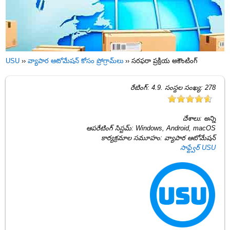
USU
››
వ్యాపార ఆటోమేషన్ కోసం ప్రోగ్రామ్‌లు
››
సరఫరా ప్రక్రియ అకౌంటింగ్
రేటింగ్:
4.9
. సంస్థల సంఖ్య:
278
దేశాలు:
అన్ని
ఆపరేటింగ్ సిస్టమ్:
Windows, Android, macOS
కార్యక్రమాల సమూహం:
వ్యాపార ఆటోమేషన్
సాఫ్ట్వేర్ USU