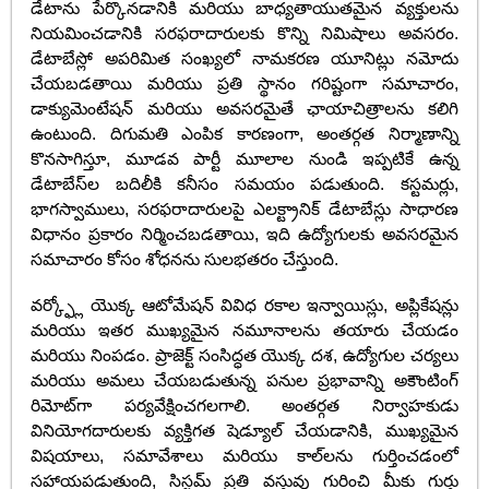
డేటాను పేర్కొనడానికి మరియు బాధ్యతాయుతమైన వ్యక్తులను
నియమించడానికి సరఫరాదారులకు కొన్ని నిమిషాలు అవసరం.
డేటాబేస్లో అపరిమిత సంఖ్యలో నామకరణ యూనిట్లు నమోదు
చేయబడతాయి మరియు ప్రతి స్థానం గరిష్టంగా సమాచారం,
డాక్యుమెంటేషన్ మరియు అవసరమైతే ఛాయాచిత్రాలను కలిగి
ఉంటుంది. దిగుమతి ఎంపిక కారణంగా, అంతర్గత నిర్మాణాన్ని
కొనసాగిస్తూ, మూడవ పార్టీ మూలాల నుండి ఇప్పటికే ఉన్న
డేటాబేస్‌ల బదిలీకి కనీసం సమయం పడుతుంది. కస్టమర్లు,
భాగస్వాములు, సరఫరాదారులపై ఎలక్ట్రానిక్ డేటాబేస్లు సాధారణ
విధానం ప్రకారం నిర్మించబడతాయి, ఇది ఉద్యోగులకు అవసరమైన
సమాచారం కోసం శోధనను సులభతరం చేస్తుంది.
వర్క్ఫ్లో యొక్క ఆటోమేషన్ వివిధ రకాల ఇన్వాయిస్లు, అప్లికేషన్లు
మరియు ఇతర ముఖ్యమైన నమూనాలను తయారు చేయడం
మరియు నింపడం. ప్రాజెక్ట్ సంసిద్ధత యొక్క దశ, ఉద్యోగుల చర్యలు
మరియు అమలు చేయబడుతున్న పనుల ప్రభావాన్ని అకౌంటింగ్
రిమోట్‌గా పర్యవేక్షించగలగాలి. అంతర్గత నిర్వాహకుడు
వినియోగదారులకు వ్యక్తిగత షెడ్యూల్ చేయడానికి, ముఖ్యమైన
విషయాలు, సమావేశాలు మరియు కాల్‌లను గుర్తించడంలో
సహాయపడుతుంది, సిస్టమ్ ప్రతి వస్తువు గురించి మీకు గుర్తు