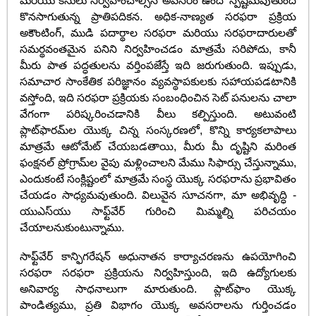
మరియు కేసులు నిర్వహించాల్సిన అవసరం ఉందో స్పష్టమవుతుంది
కొనసాగుతున్న ప్రాతిపదికన. అధిక-నాణ్యత సరఫరా ప్రక్రియ
అకౌంటింగ్, ముడి పదార్థాల సరఫరా మరియు సరఫరాదారులతో
సమర్థవంతమైన పనిని నిర్వహించడం మాత్రమే సరిపోదు, కానీ
మీరు పాత పద్ధతులను వర్తింపజేస్తే ఇది జరుగుతుంది. ఇప్పుడు,
సమాచార సాంకేతిక పరిజ్ఞానం వ్యవస్థాపకులకు సహాయపడటానికి
వస్తోంది, ఇది సరఫరా ప్రక్రియకు సంబంధించిన సెట్ పనులను చాలా
వేగంగా పరిష్కరించడానికి వీలు కల్పిస్తుంది. అటువంటి
ప్లాట్‌ఫారమ్‌ల యొక్క చిన్న సంస్కరణలో, కొన్ని కార్యకలాపాలు
మాత్రమే ఆటోమేట్ చేయబడతాయి, మీరు మీ దృష్టిని మరింత
ఫంక్షనల్ ప్రోగ్రామ్‌ల వైపు మళ్లించాలని మేము సిఫార్సు చేస్తున్నాము,
ఎందుకంటే సంక్లిష్టంలో మాత్రమే సంస్థ యొక్క సరఫరాను ప్రభావితం
చేయడం సాధ్యమవుతుంది. విలువైన సూచనగా, మా అభివృద్ధి -
యుఎస్‌యు సాఫ్ట్‌వేర్ గురించి మిమ్మల్ని పరిచయం
చేయాలనుకుంటున్నాము.
సాఫ్ట్‌వేర్ కాన్ఫిగరేషన్ అధునాతన కార్యాచరణను ఉపయోగించి
సరఫరా సరఫరా ప్రక్రియను నిర్వహిస్తుంది, ఇది ఉద్యోగులకు
అనివార్య సాధనాలుగా మారుతుంది. ప్లాట్‌ఫాం యొక్క
పాండిత్యము, ప్రతి విభాగం యొక్క అవసరాలను గుర్తించడం