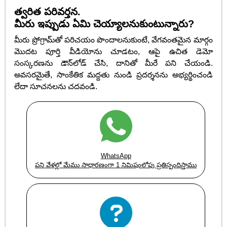
త్వరిత పరివర్తన.
మీరు ఇప్పుడు ఏమి చెయ్యాలనుకుంటున్నారు?
మీరు ప్రోగ్రామ్‌తో పరిచయం పొందాలనుకుంటే, వేగవంతమైన మార్గం
మొదట పూర్తి వీడియోను చూడటం, ఆపై ఉచిత డెమో
సంస్కరణను డౌన్‌లోడ్ చేసి, దానితో మీరే పని చేయండి.
అవసరమైతే, సాంకేతిక మద్దతు నుండి ప్రదర్శనను అభ్యర్థించండి
లేదా సూచనలను చదవండి.
WhatsApp
పని వేళల్లో మేము సాధారణంగా 1 నిమిషంలోపు ప్రతిస్పందిస్తాము