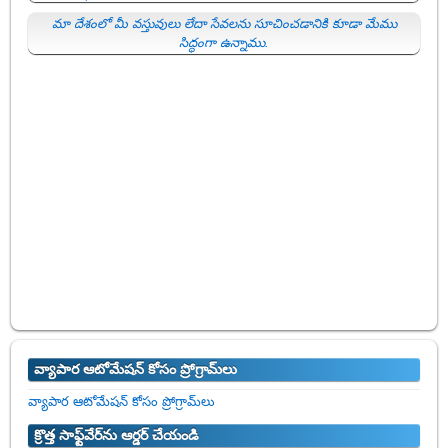
మా దేశంలో మీ వస్తువులు లేదా సేవలను సూచించడానికి కూడా మేము
సిద్ధంగా ఉన్నాము.
వ్యాపార ఆటోమేషన్ కోసం ప్రోగ్రామ్‌లు
వ్యాపార ఆటోమేషన్ కోసం ప్రోగ్రామ్‌లు
క్రొత్త సాఫ్ట్‌వేర్‌ను ఆర్డర్ చేయండి