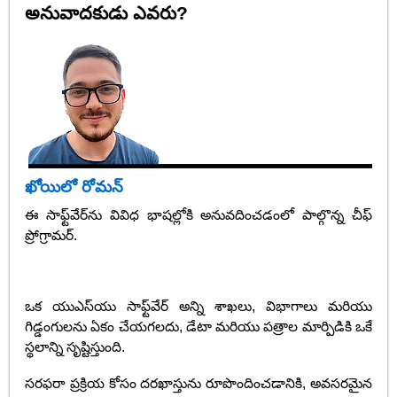
అనువాదకుడు ఎవరు?
ఖోయిలో రోమన్
ఈ సాఫ్ట్‌వేర్‌ను వివిధ భాషల్లోకి అనువదించడంలో పాల్గొన్న చీఫ్
ప్రోగ్రామర్.
ఒక యుఎస్‌యు సాఫ్ట్‌వేర్ అన్ని శాఖలు, విభాగాలు మరియు
గిడ్డంగులను ఏకం చేయగలదు, డేటా మరియు పత్రాల మార్పిడికి ఒకే
స్థలాన్ని సృష్టిస్తుంది.
సరఫరా ప్రక్రియ కోసం దరఖాస్తును రూపొందించడానికి, అవసరమైన