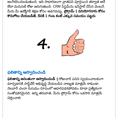
అంగీకరించబడుతుంది. ఇది సాధారణంగా వ్రాతపని పూర్తయిన తర్వాత అదే
లేదా మరుసటి రోజు జరుగుతుంది. CRM సిస్టమ్‌ను ఇన్‌స్టాల్ చేసిన వెంటనే,
మీరు మీ ఉద్యోగికి శిక్షణ కోసం అడగవచ్చు.
ప్రోగ్రామ్ 1 వినియోగదారు కోసం
కొనుగోలు చేయబడితే, దీనికి 1 గంట కంటే ఎక్కువ సమయం పట్టదు
ఫలితాన్ని ఆస్వాదించండి
ఫలితాన్ని అనంతంగా ఆస్వాదించండి :)
రోజువారీ పనిని స్వయంచాలకంగా
మార్చడానికి సాఫ్ట్‌వేర్ అభివృద్ధి చేయబడిన నాణ్యత మాత్రమే కాకుండా,
నెలవారీ చందా రుసుము రూపంలో ఆధారపడకపోవడం కూడా ప్రత్యేకంగా
సంతోషకరమైనది. అన్ని తరువాత, మీరు ప్రోగ్రామ్ కోసం ఒకసారి మాత్రమే
చెల్లించాలి.