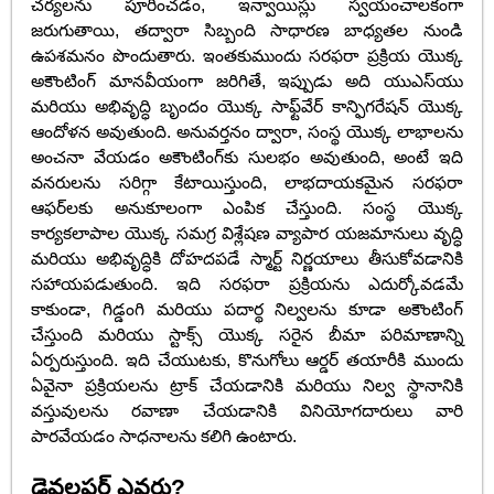
చర్యలను పూరించడం, ఇన్వాయిస్లు స్వయంచాలకంగా
జరుగుతాయి, తద్వారా సిబ్బంది సాధారణ బాధ్యతల నుండి
ఉపశమనం పొందుతారు. ఇంతకుముందు సరఫరా ప్రక్రియ యొక్క
అకౌంటింగ్ మానవీయంగా జరిగితే, ఇప్పుడు అది యుఎస్‌యు
మరియు అభివృద్ధి బృందం యొక్క సాఫ్ట్‌వేర్ కాన్ఫిగరేషన్ యొక్క
ఆందోళన అవుతుంది. అనువర్తనం ద్వారా, సంస్థ యొక్క లాభాలను
అంచనా వేయడం అకౌంటింగ్‌కు సులభం అవుతుంది, అంటే ఇది
వనరులను సరిగ్గా కేటాయిస్తుంది, లాభదాయకమైన సరఫరా
ఆఫర్‌లకు అనుకూలంగా ఎంపిక చేస్తుంది. సంస్థ యొక్క
కార్యకలాపాల యొక్క సమగ్ర విశ్లేషణ వ్యాపార యజమానులు వృద్ధి
మరియు అభివృద్ధికి దోహదపడే స్మార్ట్ నిర్ణయాలు తీసుకోవడానికి
సహాయపడుతుంది. ఇది సరఫరా ప్రక్రియను ఎదుర్కోవడమే
కాకుండా, గిడ్డంగి మరియు పదార్థ నిల్వలను కూడా అకౌంటింగ్
చేస్తుంది మరియు స్టాక్స్ యొక్క సరైన బీమా పరిమాణాన్ని
ఏర్పరుస్తుంది. ఇది చేయుటకు, కొనుగోలు ఆర్డర్ తయారీకి ముందు
ఏవైనా ప్రక్రియలను ట్రాక్ చేయడానికి మరియు నిల్వ స్థానానికి
వస్తువులను రవాణా చేయడానికి వినియోగదారులు వారి
పారవేయడం సాధనాలను కలిగి ఉంటారు.
డెవలపర్ ఎవరు?