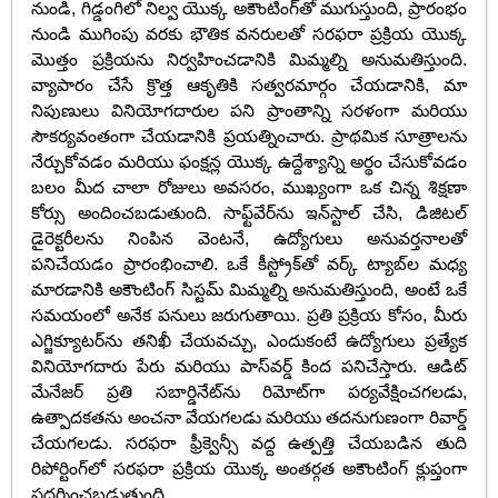
నుండి, గిడ్డంగిలో నిల్వ యొక్క అకౌంటింగ్‌తో ముగుస్తుంది, ప్రారంభం
నుండి ముగింపు వరకు భౌతిక వనరులతో సరఫరా ప్రక్రియ యొక్క
మొత్తం ప్రక్రియను నిర్వహించడానికి మిమ్మల్ని అనుమతిస్తుంది.
వ్యాపారం చేసే క్రొత్త ఆకృతికి సత్వరమార్గం చేయడానికి, మా
నిపుణులు వినియోగదారుల పని ప్రాంతాన్ని సరళంగా మరియు
సౌకర్యవంతంగా చేయడానికి ప్రయత్నించారు. ప్రాథమిక సూత్రాలను
నేర్చుకోవడం మరియు ఫంక్షన్ల యొక్క ఉద్దేశ్యాన్ని అర్థం చేసుకోవడం
బలం మీద చాలా రోజులు అవసరం, ముఖ్యంగా ఒక చిన్న శిక్షణా
కోర్సు అందించబడుతుంది. సాఫ్ట్‌వేర్‌ను ఇన్‌స్టాల్ చేసి, డిజిటల్
డైరెక్టరీలను నింపిన వెంటనే, ఉద్యోగులు అనువర్తనాలతో
పనిచేయడం ప్రారంభించాలి. ఒకే కీస్ట్రోక్‌తో వర్క్ ట్యాబ్‌ల మధ్య
మారడానికి అకౌంటింగ్ సిస్టమ్ మిమ్మల్ని అనుమతిస్తుంది, అంటే ఒకే
సమయంలో అనేక పనులు జరుగుతాయి. ప్రతి ప్రక్రియ కోసం, మీరు
ఎగ్జిక్యూటర్‌ను తనిఖీ చేయవచ్చు, ఎందుకంటే ఉద్యోగులు ప్రత్యేక
వినియోగదారు పేరు మరియు పాస్‌వర్డ్ కింద పనిచేస్తారు. ఆడిట్
మేనేజర్ ప్రతి సబార్డినేట్‌ను రిమోట్‌గా పర్యవేక్షించగలడు,
ఉత్పాదకతను అంచనా వేయగలడు మరియు తదనుగుణంగా రివార్డ్
చేయగలడు. సరఫరా ఫ్రీక్వెన్సీ వద్ద ఉత్పత్తి చేయబడిన తుది
రిపోర్టింగ్‌లో సరఫరా ప్రక్రియ యొక్క అంతర్గత అకౌంటింగ్ క్లుప్తంగా
ప్రదర్శించబడుతుంది.