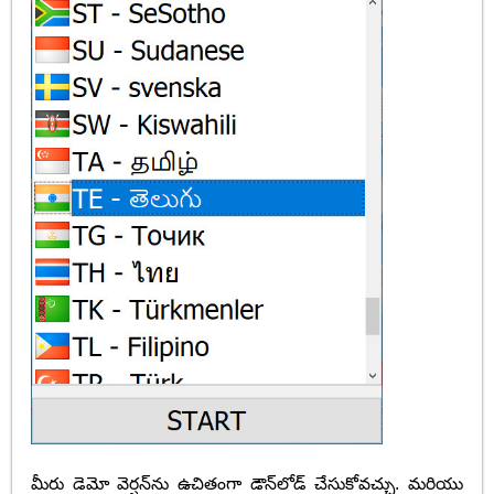
మీరు డెమో వెర్షన్‌ను ఉచితంగా డౌన్‌లోడ్ చేసుకోవచ్చు. మరియు