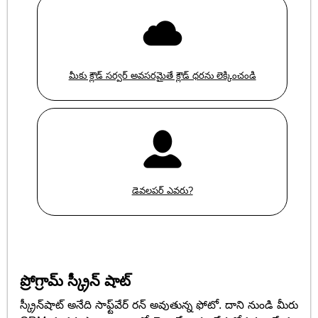
మీకు క్లౌడ్ సర్వర్ అవసరమైతే క్లౌడ్ ధరను లెక్కించండి
డెవలపర్ ఎవరు?
ప్రోగ్రామ్ స్క్రీన్ షాట్
స్క్రీన్‌షాట్ అనేది సాఫ్ట్‌వేర్ రన్ అవుతున్న ఫోటో. దాని నుండి మీరు