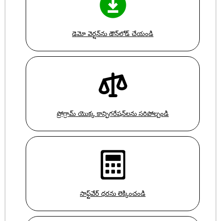
డెమో వెర్షన్‌ను డౌన్‌లోడ్ చేయండి
ప్రోగ్రామ్ యొక్క కాన్ఫిగరేషన్‌లను సరిపోల్చండి
సాఫ్ట్‌వేర్ ధరను లెక్కించండి