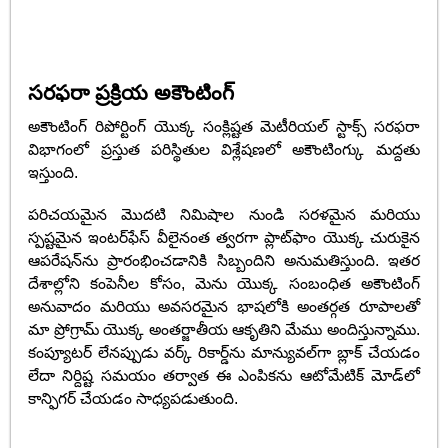
సరఫరా ప్రక్రియ అకౌంటింగ్
అకౌంటింగ్ రిపోర్టింగ్ యొక్క సంక్లిష్టత మెటీరియల్ స్టాక్స్ సరఫరా
విభాగంలో ప్రస్తుత పరిస్థితుల విశ్లేషణలో అకౌంటింగ్కు మద్దతు
ఇస్తుంది.
పరిచయమైన మొదటి నిమిషాల నుండి సరళమైన మరియు
స్పష్టమైన ఇంటర్‌ఫేస్ వీలైనంత త్వరగా ప్లాట్‌ఫాం యొక్క చురుకైన
ఆపరేషన్‌ను ప్రారంభించడానికి సిబ్బందిని అనుమతిస్తుంది. ఇతర
దేశాల్లోని కంపెనీల కోసం, మెను యొక్క సంబంధిత అకౌంటింగ్
అనువాదం మరియు అవసరమైన భాషలోకి అంతర్గత రూపాలతో
మా ప్రోగ్రామ్ యొక్క అంతర్జాతీయ ఆకృతిని మేము అందిస్తున్నాము.
కంప్యూటర్ లేనప్పుడు వర్క్ రికార్డ్‌ను మాన్యువల్‌గా బ్లాక్ చేయడం
లేదా నిర్దిష్ట సమయం తర్వాత ఈ ఎంపికను ఆటోమేటిక్ మోడ్‌లో
కాన్ఫిగర్ చేయడం సాధ్యపడుతుంది.