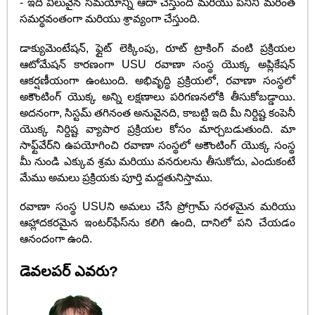
- ఇది విలువైన సమయాన్ని ఆదా చేస్తుంది మరియు పనిని మరింత
సమర్థవంతంగా మరియు శ్రావ్యంగా చేస్తుంది.
డాక్యుమెంటేషన్, ఫ్లైట్ లెక్కింపు, రూట్ ట్రాకింగ్ వంటి ప్రక్రియల
ఆటోమేషన్ కారణంగా USU రవాణా సంస్థ యొక్క అప్లికేషన్
ఆకర్షణీయంగా ఉంటుంది. అభివృద్ధి ప్రక్రియలో, రవాణా సంస్థలో
అకౌంటింగ్ యొక్క అన్ని లక్షణాలు పరిగణనలోకి తీసుకోబడ్డాయి.
అదనంగా, సిస్టమ్ తగినంత అనువైనది, కాబట్టి ఇది మీ నిర్దిష్ట కంపెనీ
యొక్క నిర్దిష్ట వ్యాపార ప్రక్రియల కోసం మార్చబడుతుంది. మా
సాఫ్ట్‌వేర్‌ని ఉపయోగించి రవాణా సంస్థలో అకౌంటింగ్ యొక్క సంస్థ
మీ నుండి ఎక్కువ శ్రమ మరియు వనరులను తీసుకోదు, ఎందుకంటే
మేము అమలు ప్రక్రియకు పూర్తి మద్దతునిస్తాము.
రవాణా సంస్థ USUని అమలు చేసే ప్రోగ్రామ్ సరళమైన మరియు
ఆహ్లాదకరమైన ఇంటర్‌ఫేస్‌ను కలిగి ఉంది, దానిలో పని చేయడం
ఆనందంగా ఉంది.
డెవలపర్ ఎవరు?