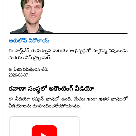
అకులోవ్ నికోలాయ్
ఈ సాఫ్ట్‌వేర్ రూపకల్పన మరియు అభివృద్ధిలో పాల్గొన్న నిపుణుడు
మరియు చీఫ్ ప్రోగ్రామర్.
ఈ పేజీని సమీక్షించిన తేదీ:
2026-08-07
రవాణా సంస్థలో అకౌంటింగ్ వీడియో
ఈ వీడియో రష్యన్ భాషలో ఉంది. మేము ఇంకా ఇతర భాషలలో
వీడియోలను రూపొందించలేకపోయాము.