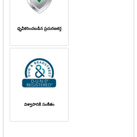
ధృవీకరించబడిన ప్రచురణకర్త
విశ్వాసానికి సంకేతం