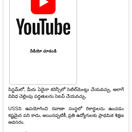
వీడియో చూడండి
సిస్టమ్‌లో, మీరు ఏదైనా కరెన్సీలో సెటిల్‌మెంట్లు చేయవచ్చు, అలాగే
వివిధ చెల్లింపు పద్ధతులను సెటప్ చేయవచ్చు.
USSని ఉపయోగించి రవాణా సంస్థలో రికార్డులను ఉంచడం
కష్టమైన పని కాదు, అయినప్పటికీ, ప్రతి ఉద్యోగులకు ప్రాథమిక శిక్షణ
అవసరం.