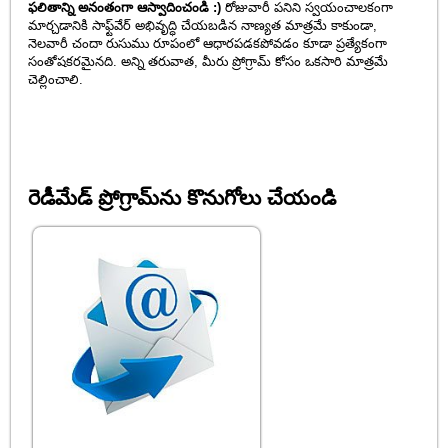
ఫలితాన్ని అనంతంగా ఆస్వాదించండి :)
రోజువారీ పనిని స్వయంచాలకంగా
మార్చడానికి సాఫ్ట్‌వేర్ అభివృద్ధి చేయబడిన నాణ్యత మాత్రమే కాకుండా,
నెలవారీ చందా రుసుము రూపంలో ఆధారపడకపోవడం కూడా ప్రత్యేకంగా
సంతోషకరమైనది. అన్ని తరువాత, మీరు ప్రోగ్రామ్ కోసం ఒకసారి మాత్రమే
చెల్లించాలి.
రెడీమేడ్ ప్రోగ్రామ్‌ను కొనుగోలు చేయండి