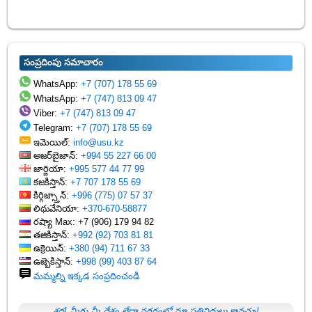
సంప్రదింపు సమాచారం
WhatsApp:
+7 (707) 178 55 69
WhatsApp:
+7 (747) 813 09 47
Viber:
+7 (747) 813 09 47
Telegram:
+7 (707) 178 55 69
ఇమెయిల్:
info@usu.kz
అజర్‌బైజాన్:
+994 55 227 66 00
జార్జియా:
+995 577 44 77 99
కజకిస్తాన్:
+7 707 178 55 69
కిర్గిజ్స్తాన్:
+996 (775) 07 57 37
లిథువేనియా:
+370-670-58877
రష్యా Max: +7 (906) 179 94 82
తజికిస్తాన్:
+992 (92) 703 81 81
ఉక్రెయిన్:
+380 (94) 711 67 33
ఉజ్బెకిస్తాన్:
+998 (99) 403 87 64
మమ్మల్ని ఇక్కడ సంప్రదించండి
శ్రద్ధ! మీరు మీ దేశం లేదా నగరంలో మా ప్రతినిధులు కావచ్చు!