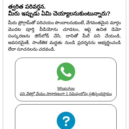
త్వరిత పరివర్తన.
మీరు ఇప్పుడు ఏమి చెయ్యాలనుకుంటున్నారు?
మీరు ప్రోగ్రామ్‌తో పరిచయం పొందాలనుకుంటే, వేగవంతమైన మార్గం
మొదట పూర్తి వీడియోను చూడటం, ఆపై ఉచిత డెమో
సంస్కరణను డౌన్‌లోడ్ చేసి, దానితో మీరే పని చేయండి.
అవసరమైతే, సాంకేతిక మద్దతు నుండి ప్రదర్శనను అభ్యర్థించండి
లేదా సూచనలను చదవండి.
WhatsApp
పని వేళల్లో మేము సాధారణంగా 1 నిమిషంలోపు ప్రతిస్పందిస్తాము