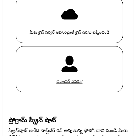
మీకు క్లౌడ్ సర్వర్ అవసరమైతే క్లౌడ్ ధరను లెక్కించండి
డెవలపర్ ఎవరు?
ప్రోగ్రామ్ స్క్రీన్ షాట్
స్క్రీన్‌షాట్ అనేది సాఫ్ట్‌వేర్ రన్ అవుతున్న ఫోటో. దాని నుండి మీరు