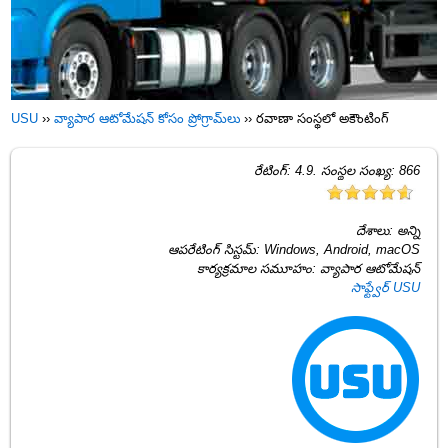
USU
››
వ్యాపార ఆటోమేషన్ కోసం ప్రోగ్రామ్‌లు
››
రవాణా సంస్థలో అకౌంటింగ్
రేటింగ్:
4.9
. సంస్థల సంఖ్య:
866
దేశాలు:
అన్ని
ఆపరేటింగ్ సిస్టమ్:
Windows, Android, macOS
కార్యక్రమాల సమూహం:
వ్యాపార ఆటోమేషన్
సాఫ్ట్వేర్ USU