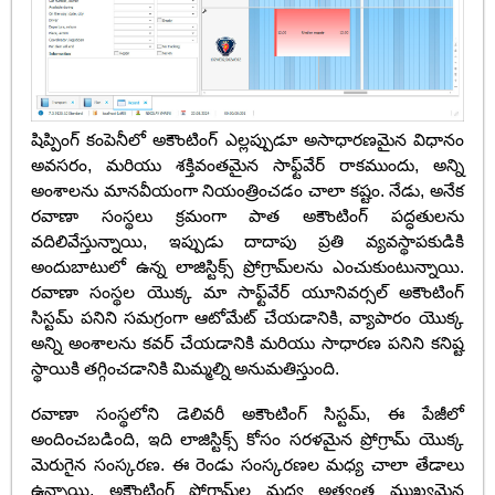
షిప్పింగ్ కంపెనీలో అకౌంటింగ్ ఎల్లప్పుడూ అసాధారణమైన విధానం
అవసరం, మరియు శక్తివంతమైన సాఫ్ట్‌వేర్ రాకముందు, అన్ని
అంశాలను మానవీయంగా నియంత్రించడం చాలా కష్టం. నేడు, అనేక
రవాణా సంస్థలు క్రమంగా పాత అకౌంటింగ్ పద్ధతులను
వదిలివేస్తున్నాయి, ఇప్పుడు దాదాపు ప్రతి వ్యవస్థాపకుడికి
అందుబాటులో ఉన్న లాజిస్టిక్స్ ప్రోగ్రామ్‌లను ఎంచుకుంటున్నాయి.
రవాణా సంస్థల యొక్క మా సాఫ్ట్‌వేర్ యూనివర్సల్ అకౌంటింగ్
సిస్టమ్ పనిని సమగ్రంగా ఆటోమేట్ చేయడానికి, వ్యాపారం యొక్క
అన్ని అంశాలను కవర్ చేయడానికి మరియు సాధారణ పనిని కనిష్ట
స్థాయికి తగ్గించడానికి మిమ్మల్ని అనుమతిస్తుంది.
రవాణా సంస్థలోని డెలివరీ అకౌంటింగ్ సిస్టమ్, ఈ పేజీలో
అందించబడింది, ఇది లాజిస్టిక్స్ కోసం సరళమైన ప్రోగ్రామ్ యొక్క
మెరుగైన సంస్కరణ. ఈ రెండు సంస్కరణల మధ్య చాలా తేడాలు
ఉన్నాయి, అకౌంటింగ్ ప్రోగ్రామ్‌ల మధ్య అత్యంత ముఖ్యమైన