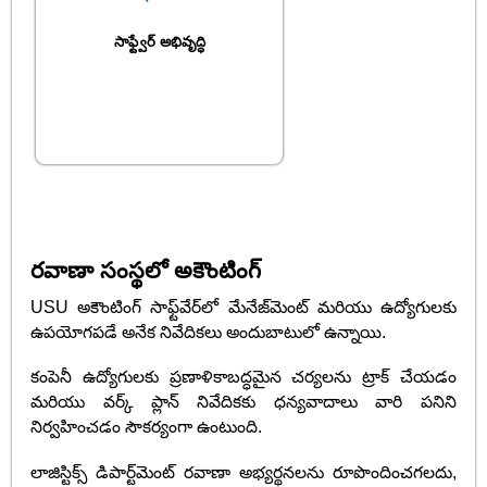
సాఫ్ట్వేర్ అభివృద్ధి
రవాణా సంస్థలో అకౌంటింగ్
USU అకౌంటింగ్ సాఫ్ట్‌వేర్‌లో మేనేజ్‌మెంట్ మరియు ఉద్యోగులకు
ఉపయోగపడే అనేక నివేదికలు అందుబాటులో ఉన్నాయి.
కంపెనీ ఉద్యోగులకు ప్రణాళికాబద్ధమైన చర్యలను ట్రాక్ చేయడం
మరియు వర్క్ ప్లాన్ నివేదికకు ధన్యవాదాలు వారి పనిని
నిర్వహించడం సౌకర్యంగా ఉంటుంది.
లాజిస్టిక్స్ డిపార్ట్‌మెంట్ రవాణా అభ్యర్థనలను రూపొందించగలదు,