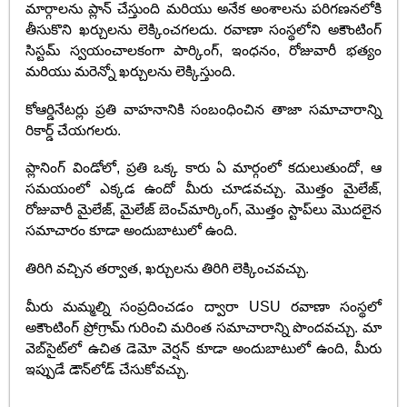
మార్గాలను ప్లాన్ చేస్తుంది మరియు అనేక అంశాలను పరిగణనలోకి
తీసుకొని ఖర్చులను లెక్కించగలదు. రవాణా సంస్థలోని అకౌంటింగ్
సిస్టమ్ స్వయంచాలకంగా పార్కింగ్, ఇంధనం, రోజువారీ భత్యం
మరియు మరెన్నో ఖర్చులను లెక్కిస్తుంది.
కోఆర్డినేటర్లు ప్రతి వాహనానికి సంబంధించిన తాజా సమాచారాన్ని
రికార్డ్ చేయగలరు.
ప్లానింగ్ విండోలో, ప్రతి ఒక్క కారు ఏ మార్గంలో కదులుతుందో, ఆ
సమయంలో ఎక్కడ ఉందో మీరు చూడవచ్చు. మొత్తం మైలేజ్,
రోజువారీ మైలేజ్, మైలేజ్ బెంచ్‌మార్కింగ్, మొత్తం స్టాప్‌లు మొదలైన
సమాచారం కూడా అందుబాటులో ఉంది.
తిరిగి వచ్చిన తర్వాత, ఖర్చులను తిరిగి లెక్కించవచ్చు.
మీరు మమ్మల్ని సంప్రదించడం ద్వారా USU రవాణా సంస్థలో
అకౌంటింగ్ ప్రోగ్రామ్ గురించి మరింత సమాచారాన్ని పొందవచ్చు. మా
వెబ్‌సైట్‌లో ఉచిత డెమో వెర్షన్ కూడా అందుబాటులో ఉంది, మీరు
ఇప్పుడే డౌన్‌లోడ్ చేసుకోవచ్చు.