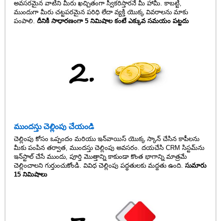
అవసరమైన వాటిని మీరు ఖచ్చితంగా స్వీకరిస్తారనే మీ హామీ. కాబట్టి,
ముందుగా మీరు చట్టపరమైన పరిధి లేదా వ్యక్తి యొక్క వివరాలను మాకు
పంపాలి.
దీనికి సాధారణంగా 5 నిమిషాల కంటే ఎక్కువ సమయం పట్టదు
ముందస్తు చెల్లింపు చేయండి
చెల్లింపు కోసం ఒప్పందం మరియు ఇన్‌వాయిస్ యొక్క స్కాన్ చేసిన కాపీలను
మీకు పంపిన తర్వాత, ముందస్తు చెల్లింపు అవసరం. దయచేసి CRM సిస్టమ్‌ను
ఇన్‌స్టాల్ చేసే ముందు, పూర్తి మొత్తాన్ని కాకుండా కొంత భాగాన్ని మాత్రమే
చెల్లించాలని గుర్తుంచుకోండి. వివిధ చెల్లింపు పద్ధతులకు మద్దతు ఉంది.
సుమారు
15 నిమిషాలు