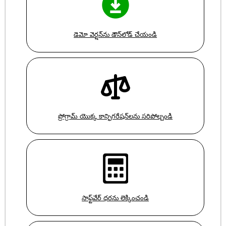
డెమో వెర్షన్‌ను డౌన్‌లోడ్ చేయండి
ప్రోగ్రామ్ యొక్క కాన్ఫిగరేషన్‌లను సరిపోల్చండి
సాఫ్ట్‌వేర్ ధరను లెక్కించండి