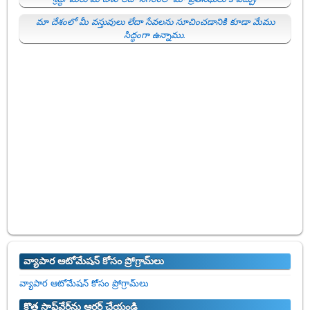
మా దేశంలో మీ వస్తువులు లేదా సేవలను సూచించడానికి కూడా మేము
సిద్ధంగా ఉన్నాము.
వ్యాపార ఆటోమేషన్ కోసం ప్రోగ్రామ్‌లు
వ్యాపార ఆటోమేషన్ కోసం ప్రోగ్రామ్‌లు
క్రొత్త సాఫ్ట్‌వేర్‌ను ఆర్డర్ చేయండి