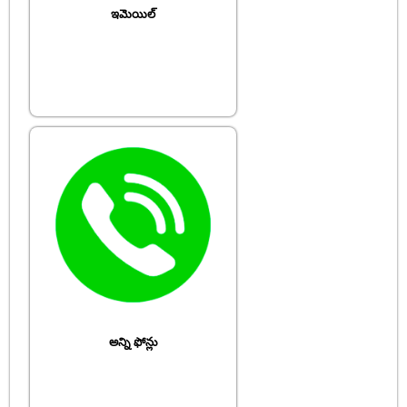
ఇమెయిల్
అన్ని ఫోన్లు