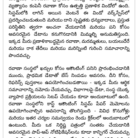
వ్యత్యాసం కంపెనీ రవాణా కోసం ఉత్పత్తి ప్రణాళిక విండోలో ఉంది.
సిస్టమ్‌లోకి లాగిన్ అయిన వెంటనే ఈ విండో వర్క్‌స్పేస్‌లో
ప్రదర్శించబడుతుంది మరియు దాని స్పష్టతకు ధన్యవాదాలు, ప్రస్తుత
పరిస్థితిని త్వరగా అంచనా వేయడానికి మరియు పని కోసం
అవసరమైన డేటాను కనుగొనడానికి మిమ్మల్ని అనుమతిస్తుంది.
ఇక్కడ మీరు ప్రణాళికాబద్ధమైన రవాణా, మరమ్మతులు, బయలుదేరే
మరియు రాక తేదీలు మరియు మరిన్నింటి గురించి సమాచారాన్ని
పొందవచ్చు.
రవాణా సంస్థలో ఖర్చుల కోసం అకౌంటింగ్ పనిని ప్రారంభించడానికి
ముందు, ప్రాథమిక డేటాతో బేస్ నింపడం అవసరం. దీని కోసం,
రిఫరెన్స్ పుస్తకాలు ఉపయోగించబడతాయి - ఇక్కడ మీరు ఆర్థిక
సమాచారాన్ని నమోదు చేయవచ్చు, విభాగాలపై డేటా, సంస్థ యొక్క
వ్యాపార ప్రక్రియలను సెటప్ చేయడం కూడా అందుబాటులో ఉంది.
రవాణా సంస్థలోని కాస్ట్ అకౌంటింగ్ సిస్టమ్ పేపర్ మెమోలను
ఉపయోగించాల్సిన అవసరాన్ని తొలగిస్తుంది - వివిధ కొనుగోళ్లు
మరియు ఇతర చర్యల సమన్వయం రెండు క్లిక్‌లలో అందుబాటులో
ఉంటుంది. మీరు ఒక నిర్దిష్ట పత్రంలో సంతకం చేయడానికి
అవసరమైన పాప్-అప్ నోటిఫికేషన్‌లను కూడా కాన్ఫిగర్ చేయవచ్చు