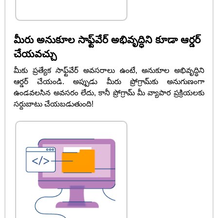
మీరు అనుకూల సాఫ్ట్‌వేర్ అభివృద్ధిని కూడా ఆర్డర్
చేయవచ్చు
మీకు ప్రత్యేక సాఫ్ట్‌వేర్ అవసరాలు ఉంటే, అనుకూల అభివృద్ధిని
ఆర్డర్ చేయండి. అప్పుడు మీరు ప్రోగ్రామ్‌కు అనుగుణంగా
ఉండవలసిన అవసరం లేదు, కానీ ప్రోగ్రామ్ మీ వ్యాపార ప్రక్రియలకు
సర్దుబాటు చేయబడుతుంది!