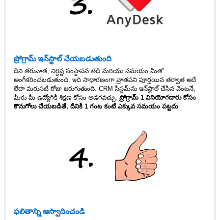
ప్రోగ్రామ్ ఇన్‌స్టాల్ చేయబడుతుంది
దీని తరువాత, నిర్దిష్ట సంస్థాపన తేదీ మరియు సమయం మీతో
అంగీకరించబడుతుంది. ఇది సాధారణంగా వ్రాతపని పూర్తయిన తర్వాత అదే
లేదా మరుసటి రోజు జరుగుతుంది. CRM సిస్టమ్‌ను ఇన్‌స్టాల్ చేసిన వెంటనే,
మీరు మీ ఉద్యోగికి శిక్షణ కోసం అడగవచ్చు.
ప్రోగ్రామ్ 1 వినియోగదారు కోసం
కొనుగోలు చేయబడితే, దీనికి 1 గంట కంటే ఎక్కువ సమయం పట్టదు
ఫలితాన్ని ఆస్వాదించండి