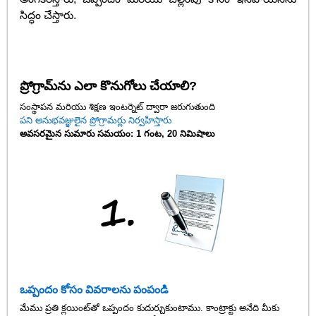
సిద్ధం చేస్తారు.
ప్రోగ్రామ్‌ను ఎలా కొనుగోలు చేయాలి?
సంస్థాపన మరియు శిక్షణ ఇంటర్నెట్ ద్వారా జరుగుతుంది
పని అనుభవజ్ఞులైన ప్రోగ్రామర్లు నిర్వహిస్తారు
అవసరమైన సుమారు సమయం: 1 గంట, 20 నిమిషాలు
ఒప్పందం కోసం వివరాలను పంపండి
మేము ప్రతి క్లయింట్‌తో ఒప్పందం కుదుర్చుకుంటాము. కాంట్రాక్టు అనేది మీకు