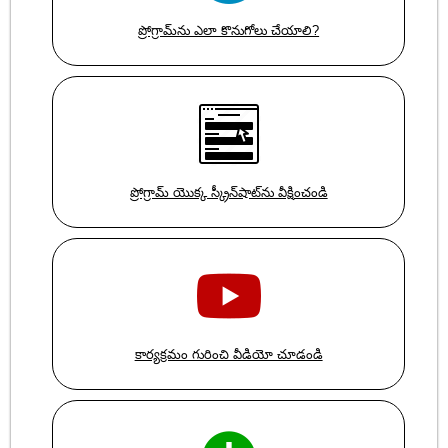
ప్రోగ్రామ్‌ను ఎలా కొనుగోలు చేయాలి?
ప్రోగ్రామ్ యొక్క స్క్రీన్‌షాట్‌ను వీక్షించండి
కార్యక్రమం గురించి వీడియో చూడండి