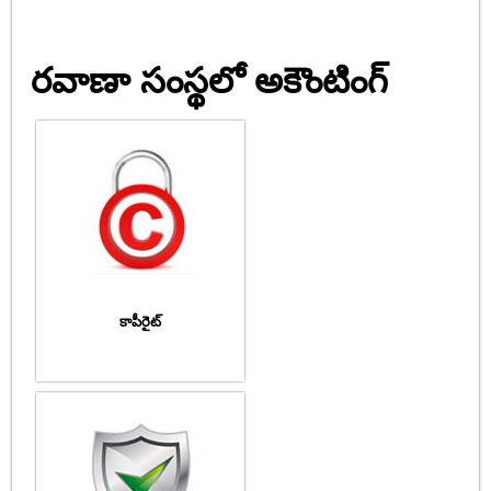
రవాణా సంస్థలో అకౌంటింగ్
కాపీరైట్