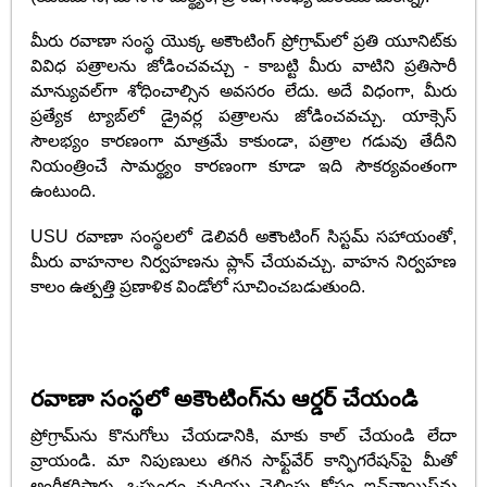
మీరు రవాణా సంస్థ యొక్క అకౌంటింగ్ ప్రోగ్రామ్‌లో ప్రతి యూనిట్‌కు
వివిధ పత్రాలను జోడించవచ్చు - కాబట్టి మీరు వాటిని ప్రతిసారీ
మాన్యువల్‌గా శోధించాల్సిన అవసరం లేదు. అదే విధంగా, మీరు
ప్రత్యేక ట్యాబ్‌లో డ్రైవర్ల పత్రాలను జోడించవచ్చు. యాక్సెస్
సౌలభ్యం కారణంగా మాత్రమే కాకుండా, పత్రాల గడువు తేదీని
నియంత్రించే సామర్థ్యం కారణంగా కూడా ఇది సౌకర్యవంతంగా
ఉంటుంది.
USU రవాణా సంస్థలలో డెలివరీ అకౌంటింగ్ సిస్టమ్ సహాయంతో,
మీరు వాహనాల నిర్వహణను ప్లాన్ చేయవచ్చు. వాహన నిర్వహణ
కాలం ఉత్పత్తి ప్రణాళిక విండోలో సూచించబడుతుంది.
రవాణా సంస్థలో అకౌంటింగ్‌ను ఆర్డర్ చేయండి
ప్రోగ్రామ్‌ను కొనుగోలు చేయడానికి, మాకు కాల్ చేయండి లేదా
వ్రాయండి. మా నిపుణులు తగిన సాఫ్ట్‌వేర్ కాన్ఫిగరేషన్‌పై మీతో
అంగీకరిస్తారు, ఒప్పందం మరియు చెల్లింపు కోసం ఇన్‌వాయిస్‌ను