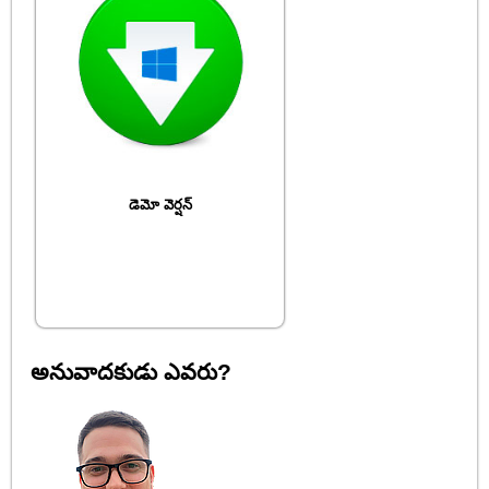
డెమో వెర్షన్
అనువాదకుడు ఎవరు?