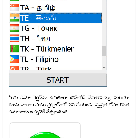
మీరు డెమో వెర్షన్‌ను ఉచితంగా డౌన్‌లోడ్ చేసుకోవచ్చు. మరియు
రెండు వారాల పాటు ప్రోగ్రామ్‌లో పని చేయండి. స్పష్టత కోసం కొంత
సమాచారం ఇప్పటికే చేర్చబడింది.