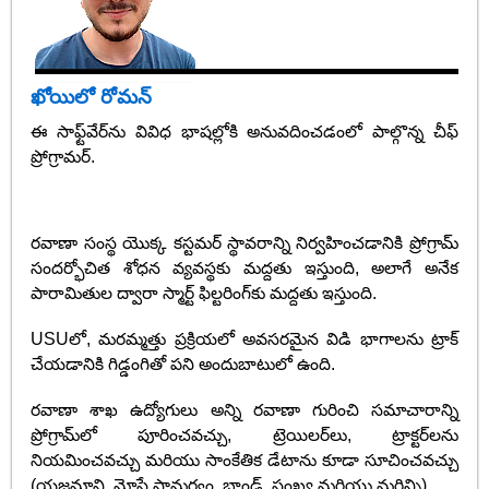
ఖోయిలో రోమన్
ఈ సాఫ్ట్‌వేర్‌ను వివిధ భాషల్లోకి అనువదించడంలో పాల్గొన్న చీఫ్
ప్రోగ్రామర్.
రవాణా సంస్థ యొక్క కస్టమర్ స్థావరాన్ని నిర్వహించడానికి ప్రోగ్రామ్
సందర్భోచిత శోధన వ్యవస్థకు మద్దతు ఇస్తుంది, అలాగే అనేక
పారామితుల ద్వారా స్మార్ట్ ఫిల్టరింగ్‌కు మద్దతు ఇస్తుంది.
USUలో, మరమ్మత్తు ప్రక్రియలో అవసరమైన విడి భాగాలను ట్రాక్
చేయడానికి గిడ్డంగితో పని అందుబాటులో ఉంది.
రవాణా శాఖ ఉద్యోగులు అన్ని రవాణా గురించి సమాచారాన్ని
ప్రోగ్రామ్‌లో పూరించవచ్చు, ట్రెయిలర్‌లు, ట్రాక్టర్‌లను
నియమించవచ్చు మరియు సాంకేతిక డేటాను కూడా సూచించవచ్చు
(యజమాని, మోసే సామర్థ్యం, బ్రాండ్, సంఖ్య మరియు మరిన్ని).