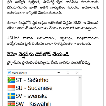
ప్రతి ఉద్యోగి వ్యక్తిగత, పాస్‌వర్డ్-రక్షిత లాగిన్‌ను పొందుతాడు.
వినియోగదారు ఖాతా అతని బాధ్యతలు మరియు అధికారాలకు
అనుగుణంగా కాన్ఫిగర్ చేయబడుతుంది.
రవాణా సంస్థలోని స్థిర ఆస్తుల అకౌంటింగ్ సిస్టమ్ SMS, ఇ-మెయిల్,
Viber, వాయిస్ ఆటో-డయలింగ్‌లను పంపడానికి అనుమతిస్తుంది.
USUలో వాహన సముదాయం, కస్టమర్లు, సరఫరాదారులు,
ఉద్యోగులను ట్రాక్ చేయడం చాలా సౌకర్యవంతంగా ఉంటుంది.
డెమో వెర్షన్‌ను డౌన్‌లోడ్ చేయండి
ప్రోగ్రామ్‌ను ప్రారంభించేటప్పుడు, మీరు భాషను ఎంచుకోవచ్చు.