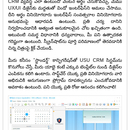
CRM వ్యవస్థ ఎలా ఉంటుందో వెంటనే అర్థం చేసుకోవచ్చు. మేము
UX/UI డిజైన్‌కు మద్దతుతో విండో ఇంటర్‌ఫేస్‌ని అమలు చేసాము.
దీని అర్థం వినియోగదారు ఇంటర్‌ఫేస్ సంవత్సరాల వినియోగదారు
అనుభవంపై ఆధారపడి ఉంటుంది. ప్రతి చర్య దానిని
నిర్వహించడానికి అత్యంత అనుకూలమైన చోట ఖచ్చితంగా ఉంది.
అటువంటి సమర్థ విధానానికి ధన్యవాదాలు, మీ పని ఉత్పాదకత
గరిష్టంగా ఉంటుంది. స్క్రీన్‌షాట్‌ను పూర్తి పరిమాణంలో తెరవడానికి
చిన్న చిత్రంపై క్లిక్ చేయండి.
మీరు కనీసం "స్టాండర్డ్" కాన్ఫిగరేషన్‌తో USU CRM సిస్టమ్‌ను
కొనుగోలు చేస్తే, మీరు యాభై కంటే ఎక్కువ టెంప్లేట్‌ల నుండి డిజైన్‌ల
ఎంపికను కలిగి ఉంటారు. సాఫ్ట్‌వేర్ యొక్క ప్రతి వినియోగదారు వారి
అభిరుచికి అనుగుణంగా ప్రోగ్రామ్ రూపకల్పనను ఎంచుకోవడానికి
అవకాశం ఉంటుంది. పని యొక్క ప్రతి రోజు ఆనందం కలిగించాలి!