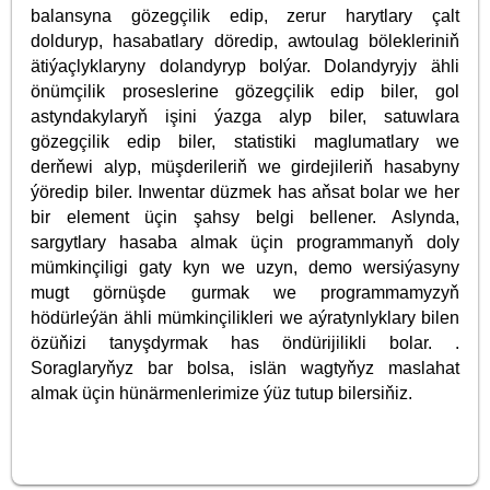
balansyna gözegçilik edip, zerur harytlary çalt
dolduryp, hasabatlary döredip, awtoulag bölekleriniň
ätiýaçlyklaryny dolandyryp bolýar. Dolandyryjy ähli
önümçilik proseslerine gözegçilik edip biler, gol
astyndakylaryň işini ýazga alyp biler, satuwlara
gözegçilik edip biler, statistiki maglumatlary we
derňewi alyp, müşderileriň we girdejileriň hasabyny
ýöredip biler. Inwentar düzmek has aňsat bolar we her
bir element üçin şahsy belgi bellener. Aslynda,
sargytlary hasaba almak üçin programmanyň doly
mümkinçiligi gaty kyn we uzyn, demo wersiýasyny
mugt görnüşde gurmak we programmamyzyň
hödürleýän ähli mümkinçilikleri we aýratynlyklary bilen
özüňizi tanyşdyrmak has öndürijilikli bolar. .
Soraglaryňyz bar bolsa, islän wagtyňyz maslahat
almak üçin hünärmenlerimize ýüz tutup bilersiňiz.