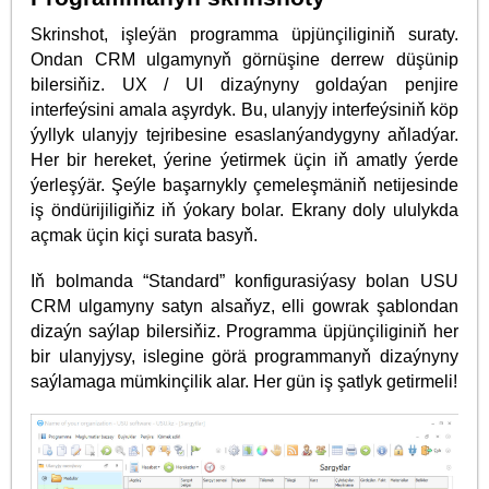
Skrinshot, işleýän programma üpjünçiliginiň suraty.
Ondan CRM ulgamynyň görnüşine derrew düşünip
bilersiňiz. UX / UI dizaýnyny goldaýan penjire
interfeýsini amala aşyrdyk. Bu, ulanyjy interfeýsiniň köp
ýyllyk ulanyjy tejribesine esaslanýandygyny aňladýar.
Her bir hereket, ýerine ýetirmek üçin iň amatly ýerde
ýerleşýär. Şeýle başarnykly çemeleşmäniň netijesinde
iş öndürijiligiňiz iň ýokary bolar. Ekrany doly ululykda
açmak üçin kiçi surata basyň.
Iň bolmanda “Standard” konfigurasiýasy bolan USU
CRM ulgamyny satyn alsaňyz, elli gowrak şablondan
dizaýn saýlap bilersiňiz. Programma üpjünçiliginiň her
bir ulanyjysy, islegine görä programmanyň dizaýnyny
saýlamaga mümkinçilik alar. Her gün iş şatlyk getirmeli!