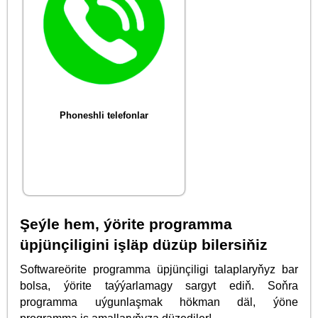
Phoneshli telefonlar
Şeýle hem, ýörite programma
üpjünçiligini işläp düzüp bilersiňiz
Softwareörite programma üpjünçiligi talaplaryňyz bar
bolsa, ýörite taýýarlamagy sargyt ediň. Soňra
programma uýgunlaşmak hökman däl, ýöne