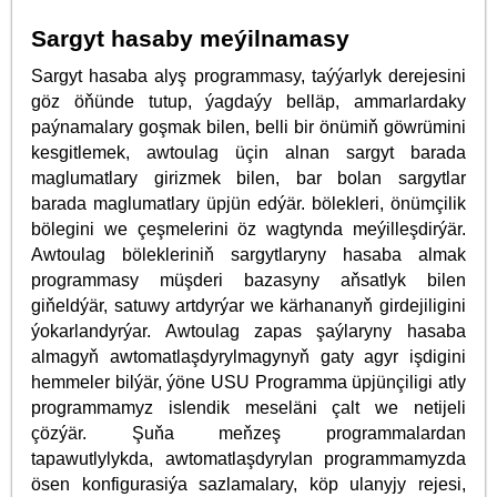
Sargyt hasaby meýilnamasy
Sargyt hasaba alyş programmasy, taýýarlyk derejesini
göz öňünde tutup, ýagdaýy belläp, ammarlardaky
paýnamalary goşmak bilen, belli bir önümiň göwrümini
kesgitlemek, awtoulag üçin alnan sargyt barada
maglumatlary girizmek bilen, bar bolan sargytlar
barada maglumatlary üpjün edýär. bölekleri, önümçilik
bölegini we çeşmelerini öz wagtynda meýilleşdirýär.
Awtoulag bölekleriniň sargytlaryny hasaba almak
programmasy müşderi bazasyny aňsatlyk bilen
giňeldýär, satuwy artdyrýar we kärhananyň girdejiligini
ýokarlandyrýar. Awtoulag zapas şaýlaryny hasaba
almagyň awtomatlaşdyrylmagynyň gaty agyr işdigini
hemmeler bilýär, ýöne USU Programma üpjünçiligi atly
programmamyz islendik meseläni çalt we netijeli
çözýär. Şuňa meňzeş programmalardan
tapawutlylykda, awtomatlaşdyrylan programmamyzda
ösen konfigurasiýa sazlamalary, köp ulanyjy rejesi,