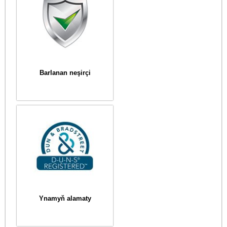
Barlanan neşirçi
Ynamyň alamaty