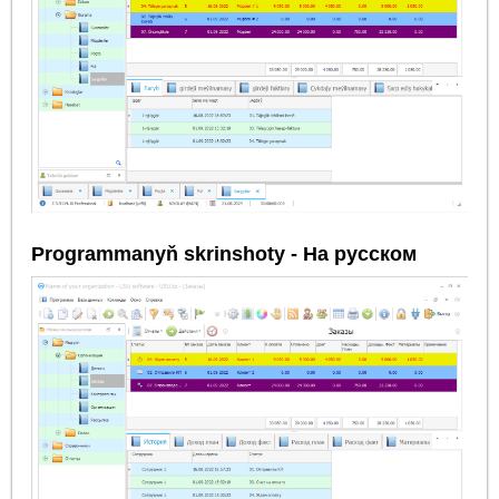
Programmanyň skrinshoty - На русском