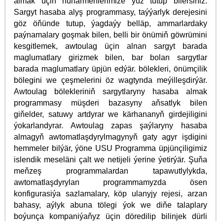
almak üçin hünärmenlerimize ýüz tutup bilersiňiz.
Sargyt hasaba alyş programmasy, taýýarlyk derejesini
göz öňünde tutup, ýagdaýy belläp, ammarlardaky
paýnamalary goşmak bilen, belli bir önümiň göwrümini
kesgitlemek, awtoulag üçin alnan sargyt barada
maglumatlary girizmek bilen, bar bolan sargytlar
barada maglumatlary üpjün edýär. bölekleri, önümçilik
bölegini we çeşmelerini öz wagtynda meýilleşdirýär.
Awtoulag bölekleriniň sargytlaryny hasaba almak
programmasy müşderi bazasyny aňsatlyk bilen
giňelder, satuwy artdyrar we kärhananyň girdejiligini
ýokarlandyrar. Awtoulag zapas şaýlaryny hasaba
almagyň awtomatlaşdyrylmagynyň gaty agyr işdigini
hemmeler bilýär, ýöne USU Programma üpjünçiligimiz
islendik meseläni çalt we netijeli ýerine ýetirýär. Şuňa
meňzeş programmalardan tapawutlylykda,
awtomatlaşdyrylan programmamyzda ösen
konfigurasiýa sazlamalary, köp ulanyjy rejesi, arzan
bahasy, aýlyk abuna tölegi ýok we diňe talaplary
boýunça kompaniýaňyz üçin döredilip bilinjek dürli