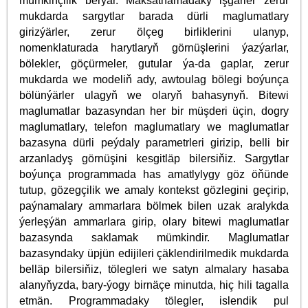
mümkinçilik berýär. Maksatnamadaky işgärler zerur
mukdarda sargytlar barada dürli maglumatlary
girizýärler, zerur ölçeg birliklerini ulanyp,
nomenklaturada harytlaryň görnüşlerini ýazýarlar,
bölekler, göçürmeler, gutular ýa-da gaplar, zerur
mukdarda we modeliň ady, awtoulag bölegi boýunça
bölünýärler ulagyň we olaryň bahasynyň. Bitewi
maglumatlar bazasyndan her bir müşderi üçin, dogry
maglumatlary, telefon maglumatlary we maglumatlar
bazasyna dürli peýdaly parametrleri girizip, belli bir
arzanladyş görnüşini kesgitläp bilersiňiz. Sargytlar
boýunça programmada has amatlylygy göz öňünde
tutup, gözegçilik we amaly kontekst gözlegini geçirip,
paýnamalary ammarlara bölmek bilen uzak aralykda
ýerleşýän ammarlara girip, olary bitewi maglumatlar
bazasynda saklamak mümkindir. Maglumatlar
bazasyndaky üpjün edijileri çäklendirilmedik mukdarda
belläp bilersiňiz, tölegleri we satyn almalary hasaba
alanyňyzda, bary-ýogy birnäçe minutda, hiç hili tagalla
etmän. Programmadaky tölegler, islendik pul