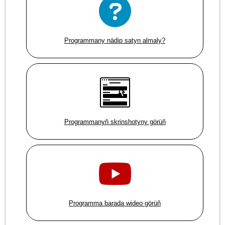
Programmany nädip satyn almaly?
Programmanyň skrinshotyny görüň
Programma barada wideo görüň