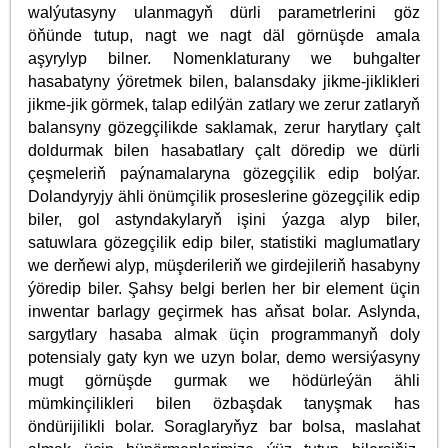
walýutasyny ulanmagyň dürli parametrlerini göz
öňünde tutup, nagt we nagt däl görnüşde amala
aşyrylyp bilner. Nomenklaturany we buhgalter
hasabatyny ýöretmek bilen, balansdaky jikme-jiklikleri
jikme-jik görmek, talap edilýän zatlary we zerur zatlaryň
balansyny gözegçilikde saklamak, zerur harytlary çalt
doldurmak bilen hasabatlary çalt döredip we dürli
çeşmeleriň paýnamalaryna gözegçilik edip bolýar.
Dolandyryjy ähli önümçilik proseslerine gözegçilik edip
biler, gol astyndakylaryň işini ýazga alyp biler,
satuwlara gözegçilik edip biler, statistiki maglumatlary
we derňewi alyp, müşderileriň we girdejileriň hasabyny
ýöredip biler. Şahsy belgi berlen her bir element üçin
inwentar barlagy geçirmek has aňsat bolar. Aslynda,
sargytlary hasaba almak üçin programmanyň doly
potensialy gaty kyn we uzyn bolar, demo wersiýasyny
mugt görnüşde gurmak we hödürleýän ähli
mümkinçilikleri bilen özbaşdak tanyşmak has
öndürijilikli bolar. Soraglaryňyz bar bolsa, maslahat