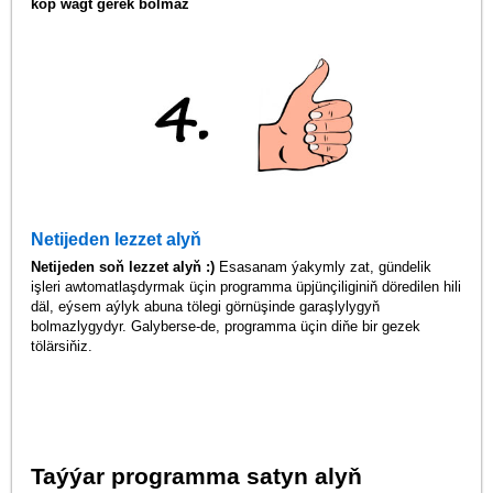
köp wagt gerek bolmaz
Netijeden lezzet alyň
Netijeden soň lezzet alyň :)
Esasanam ýakymly zat, gündelik
işleri awtomatlaşdyrmak üçin programma üpjünçiliginiň döredilen hili
däl, eýsem aýlyk abuna tölegi görnüşinde garaşlylygyň
bolmazlygydyr. Galyberse-de, programma üçin diňe bir gezek
tölärsiňiz.
Taýýar programma satyn alyň