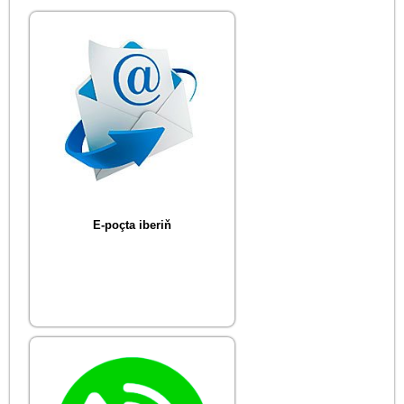
E-poçta iberiň