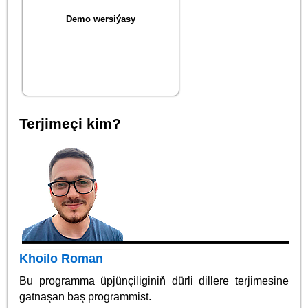
Demo wersiýasy
Terjimeçi kim?
Khoilo Roman
Bu programma üpjünçiliginiň dürli dillere terjimesine
gatnaşan baş programmist.