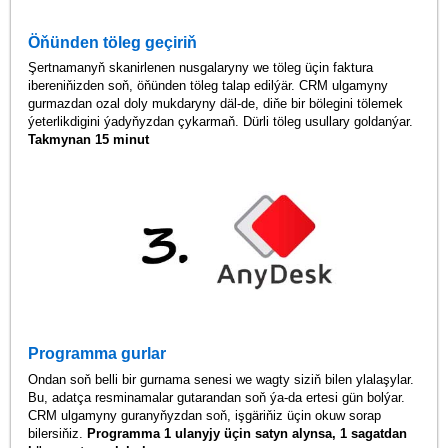
Öňünden töleg geçiriň
Şertnamanyň skanirlenen nusgalaryny we töleg üçin faktura
ibereniňizden soň, öňünden töleg talap edilýär. CRM ulgamyny
gurmazdan ozal doly mukdaryny däl-de, diňe bir bölegini tölemek
ýeterlikdigini ýadyňyzdan çykarmaň. Dürli töleg usullary goldanýar.
Takmynan 15 minut
Programma gurlar
Ondan soň belli bir gurnama senesi we wagty siziň bilen ylalaşylar.
Bu, adatça resminamalar gutarandan soň ýa-da ertesi gün bolýar.
CRM ulgamyny guranyňyzdan soň, işgäriňiz üçin okuw sorap
bilersiňiz.
Programma 1 ulanyjy üçin satyn alynsa, 1 sagatdan