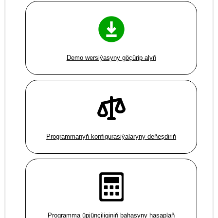
Demo wersiýasyny göçürip alyň
Programmanyň konfigurasiýalaryny deňeşdiriň
Programma üpjünçiliginiň bahasyny hasaplaň