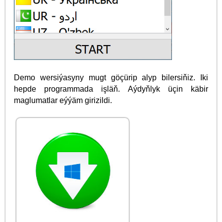
Demo wersiýasyny mugt göçürip alyp bilersiňiz. Iki
hepde programmada işläň. Aýdyňlyk üçin käbir
maglumatlar eýýäm girizildi.