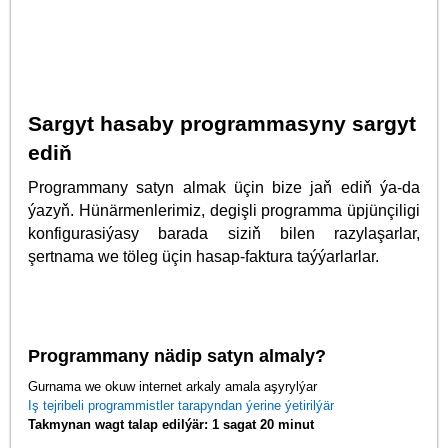
Sargyt hasaby programmasyny sargyt
ediň
Programmany satyn almak üçin bize jaň ediň ýa-da
ýazyň. Hünärmenlerimiz, degişli programma üpjünçiligi
konfigurasiýasy barada siziň bilen razylaşarlar,
şertnama we töleg üçin hasap-faktura taýýarlarlar.
Programmany nädip satyn almaly?
Gurnama we okuw internet arkaly amala aşyrylýar
Iş tejribeli programmistler tarapyndan ýerine ýetirilýär
Takmynan wagt talap edilýär: 1 sagat 20 minut