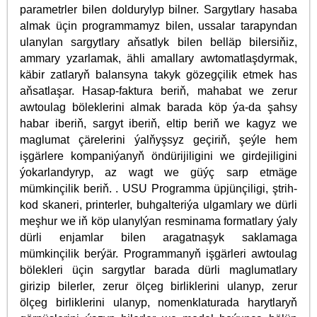
parametrler bilen doldurylyp bilner. Sargytlary hasaba
almak üçin programmamyz bilen, ussalar tarapyndan
ulanylan sargytlary aňsatlyk bilen belläp bilersiňiz,
ammary yzarlamak, ähli amallary awtomatlaşdyrmak,
käbir zatlaryň balansyna takyk gözegçilik etmek has
aňsatlaşar. Hasap-faktura beriň, mahabat we zerur
awtoulag böleklerini almak barada köp ýa-da şahsy
habar iberiň, sargyt iberiň, eltip beriň we kagyz we
maglumat çärelerini ýalňyşsyz geçiriň, şeýle hem
işgärlere kompaniýanyň öndürijiligini we girdejiligini
ýokarlandyryp, az wagt we güýç sarp etmäge
mümkinçilik beriň. . USU Programma üpjünçiligi, ştrih-
kod skaneri, printerler, buhgalteriýa ulgamlary we dürli
meşhur we iň köp ulanylýan resminama formatlary ýaly
dürli enjamlar bilen aragatnaşyk saklamaga
mümkinçilik berýär. Programmanyň işgärleri awtoulag
bölekleri üçin sargytlar barada dürli maglumatlary
girizip bilerler, zerur ölçeg birliklerini ulanyp, zerur
ölçeg birliklerini ulanyp, nomenklaturada harytlaryň