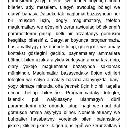
görnüşlerini ýazyp bilerler we model boýunça bölüp
bilerler. ady, meselem, ulagyň awtoulag bölegi we
olaryň bahasy. Dataeke-täk maglumat bazasyndan her
bir müşderi üçin, dogry maglumatlary, telefon
maglumatlary we eýesiniň zerur awtoulag bölekleriniň
parametrlerini girizip, belli bir arzanladyş görnüşini
kesgitläp bilersiňiz. Sargytlar boýunça programmada,
has amatlylygy göz öňünde tutup, gözegçilik we amaly
kontekst gözlegini geçirip, paýnamalary ammarlara
bölmek bilen uzak aralykda ýerleşýän ammarlara girip,
olary ýekeje maglumatlar bazasynda saklamak
mümkindir. Maglumatlar bazasyndaky üpjün edijileri
tölegleri we satyn almalary hasaba alanyňyzda, bary-
ýogy birnäçe minutda, oňa ýetmek üçin hiç hili tagalla
etmän belläp bilersiňiz. Programmadaky tölegler,
islendik pul walýutasyny ulanmagyň dürli
parametrlerini göz öňünde tutup, nagt we nagt däl
görnüşde amala aşyrylyp bilner. Nomenklaturany we
buhgalter hasabatyny ýöretmek bilen, balansdaky
jikme-jiklikleri jikme-jik görüp, islegiň we zerur zatlaryň