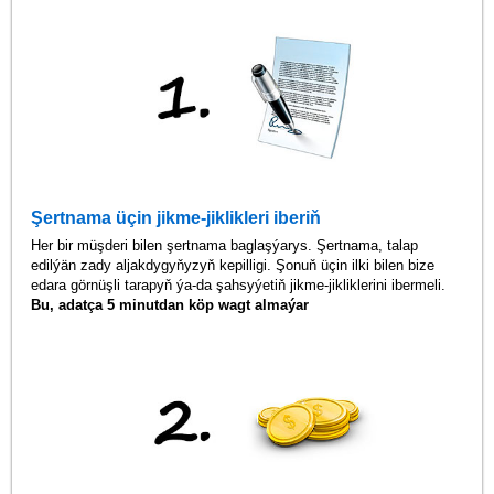
Şertnama üçin jikme-jiklikleri iberiň
Her bir müşderi bilen şertnama baglaşýarys. Şertnama, talap
edilýän zady aljakdygyňyzyň kepilligi. Şonuň üçin ilki bilen bize
edara görnüşli tarapyň ýa-da şahsyýetiň jikme-jikliklerini ibermeli.
Bu, adatça 5 minutdan köp wagt almaýar