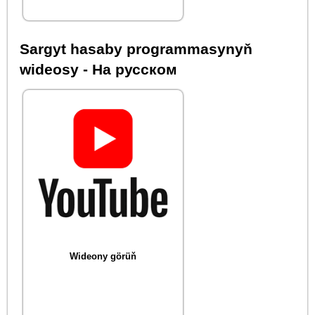
Sargyt hasaby programmasynyň
wideosy - На русском
Wideony görüň