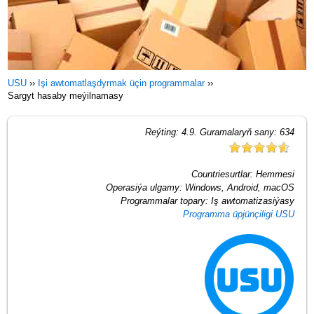
USU
››
Işi awtomatlaşdyrmak üçin programmalar
››
Sargyt hasaby meýilnamasy
Reýting:
4.9
. Guramalaryň sany:
634
Countriesurtlar:
Hemmesi
Operasiýa ulgamy:
Windows, Android, macOS
Programmalar topary:
Iş awtomatizasiýasy
Programma üpjünçiligi USU