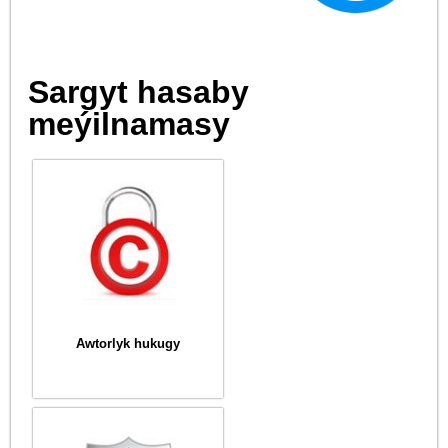
Sargyt hasaby
meýilnamasy
Awtorlyk hukugy