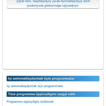
Şeýle hem, harytlaryňyzy ýa-da hyzmatlaryňyzy biziň
ýurdumyzda görkezmäge taýýardyrys.
Işi awtomatlaşdyrmak üçin programmalar
Işi awtomatlaşdyrmak üçin programmalar
Täze programma üpjünçiligini sargyt ediň
Programma üpjünçiligini ösdürmek