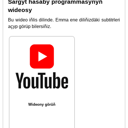
Sargyt hasaby programmasynyň
wideosy
Bu wideo iňlis dilinde. Emma ene diliňizdäki subtitrleri
açyp görüp bilersiňiz.
Wideony görüň