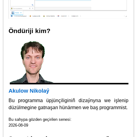
Öndüriji kim?
Akulow Nikolaý
Bu programma üpjünçiliginiň dizaýnyna we işlenip
düzülmegine gatnaşan hünärmen we baş programmist.
Bu sahypa gözden geçirilen senesi:
2026-08-09