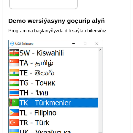
Demo wersiýasyny göçürip alyň
Programma başlanyňyzda dili saýlap bilersiňiz.