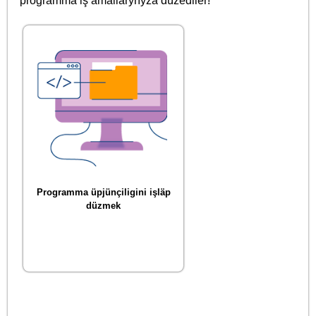
programma iş amallaryňyza düzediler!
Programma üpjünçiligini işläp
düzmek