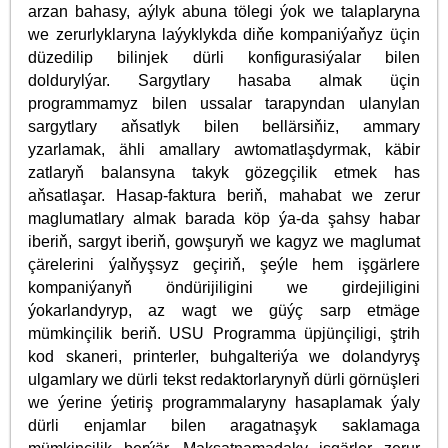
arzan bahasy, aýlyk abuna tölegi ýok we talaplaryna
we zerurlyklaryna laýyklykda diňe kompaniýaňyz üçin
düzedilip bilinjek dürli konfigurasiýalar bilen
doldurylýar. Sargytlary hasaba almak üçin
programmamyz bilen ussalar tarapyndan ulanylan
sargytlary aňsatlyk bilen bellärsiňiz, ammary
yzarlamak, ähli amallary awtomatlaşdyrmak, käbir
zatlaryň balansyna takyk gözegçilik etmek has
aňsatlaşar. Hasap-faktura beriň, mahabat we zerur
maglumatlary almak barada köp ýa-da şahsy habar
iberiň, sargyt iberiň, gowşuryň we kagyz we maglumat
çärelerini ýalňyşsyz geçiriň, şeýle hem işgärlere
kompaniýanyň öndürijiligini we girdejiligini
ýokarlandyryp, az wagt we güýç sarp etmäge
mümkinçilik beriň. USU Programma üpjünçiligi, ştrih
kod skaneri, printerler, buhgalteriýa we dolandyryş
ulgamlary we dürli tekst redaktorlarynyň dürli görnüşleri
we ýerine ýetiriş programmalaryny hasaplamak ýaly
dürli enjamlar bilen aragatnaşyk saklamaga