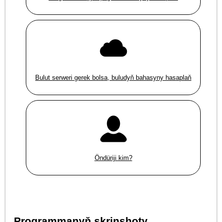
Bulut serweri gerek bolsa, buludyň bahasyny hasaplaň
Öndüriji kim?
Programmanyň skrinshoty