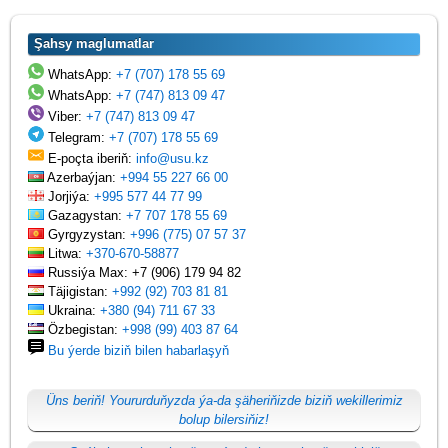
Şahsy maglumatlar
WhatsApp:
+7 (707) 178 55 69
WhatsApp:
+7 (747) 813 09 47
Viber:
+7 (747) 813 09 47
Telegram:
+7 (707) 178 55 69
E-poçta iberiň:
info@usu.kz
Azerbaýjan:
+994 55 227 66 00
Jorjiýa:
+995 577 44 77 99
Gazagystan:
+7 707 178 55 69
Gyrgyzystan:
+996 (775) 07 57 37
Litwa:
+370-670-58877
Russiýa Max: +7 (906) 179 94 82
Täjigistan:
+992 (92) 703 81 81
Ukraina:
+380 (94) 711 67 33
Özbegistan:
+998 (99) 403 87 64
Bu ýerde biziň bilen habarlaşyň
Üns beriň! Yoururduňyzda ýa-da şäheriňizde biziň wekillerimiz
bolup bilersiňiz!