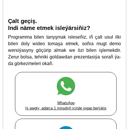
Çalt geçiş.
Indi näme etmek isleýärsiňiz?
Programma bilen tanyşmak isleseňiz, iň çalt usul ilki
bilen doly wideo tomaşa etmek, soňra mugt demo
wersiýasyny göçürip almak we özi bilen işlemekdir.
Zerur bolsa, tehniki goldawdan prezentasiýa soraň ýa-
da görkezmeleri okaň.
WhatsApp
Iş wagty, adatça 1 minudyň içinde jogap berýäris