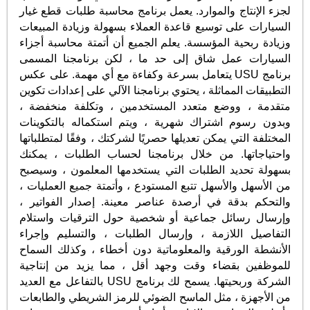
لجزء الإنتاج والموارد. يعمل برنامج محاسبة طلبات قطع غيار
السيارات على توسيع قاعدة العملاء بسهولة وزيادة المبيعات
وزيادة ربحية المؤسسة. يعلم الجميع أن أتمتة محاسبة أجزاء
السيارات عمل شاق إلى حد ما ، لكن برنامجنا المسمى
برنامج USU يتعامل بسرعة وكفاءة مع أي مهمة. على عكس
التطبيقات المماثلة ، يحتوي برنامجنا الآلي على إعدادات تكوين
متقدمة ، ووضع متعدد المستخدمين ، وتكلفة منخفضة ،
وبدون رسوم اشتراك شهرية ، ويتم استكماله بالتكوينات
المختلفة التي يمكن تعديلها حصريًا لشركتك ، وفقًا لمتطلباتها
واحتياجاتها. من خلال برنامجنا لحساب الطلبات ، يمكنك
بسهولة تحديد الطلبات التي يستخدمها المعلمون ، وسيصبح
من الأسهل والأسهل تتبع المستودع ، وأتمتة جميع العمليات ،
والتحكم بدقة في أرصدة عناصر معينة. إصدار الفواتير ،
وإرسال رسائل جماعية أو شخصية حول الترقيات واستلام
التفاصيل اللازمة ، وإرسال الطلبات ، والتسليم وإجراء
الأنشطة الورقية والمعلوماتية دون أخطاء ، وكذلك السماح
للموظفين بقضاء وقت وجهد أقل ، مما يزيد من إنتاجية
الشركة وربحيتها. يسمح لك برنامج USU بالتفاعل مع العديد
من الأجهزة ، مثل الماسح الضوئي للرمز الشريطي والطابعات