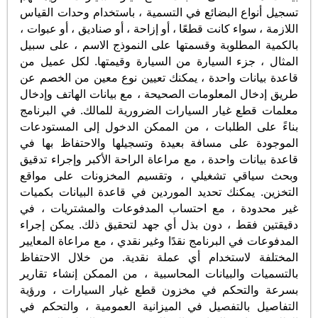
تسجيل أنواع البضائع في التسمية ، باستخدام وحدات القياس
اللازمة ، سواء كانت قطعًا ، أو إزاحة ، أو صناديق ، أو عبوات ،
بالكمية المطلوبة وقسمتها على النموذج الاسم ، على سبيل
المثال ، جزء السيارة من السيارة وقيمتها. لكل عميل من
قاعدة بيانات واحدة ، يمكنك تعيين نوع معين من الخصم عن
طريق إدخال المعلومات الصحيحة ، مع بيانات الهاتف وإدخال
معلمات قطع غيار السيارات الضرورية للمالك. في البرنامج
بناءً على الطلبات ، من الممكن الدخول إلى المستودعات
الموجودة على مسافة بعيدة وتسجيلها والاحتفاظ بها في
قاعدة بيانات واحدة ، مع مراعاة الراحة الأكبر وإجراء تدقيق
وبحث سياقي تشغيلي ، وتقسيم المخزونات على مواقع
التخزين. يمكنك تحديد الموردين في قاعدة البيانات بكميات
غير محدودة ، مع احتساب المدفوعات والمشتريات ، في
دقيقتين فقط ، دون بذل أي جهد لتحقيق ذلك. يمكن إجراء
المدفوعات في البرنامج نقدًا وغير نقدي ، مع مراعاة المعايير
المختلفة لاستخدام أي عملة نقدية. من خلال الاحتفاظ
بالتسميات والبيانات المحاسبية ، من الممكن إنشاء تقارير
بسرعة والتحكم في مخزون قطع غيار السيارات ، ورؤية
التفاصيل بالتفصيل في الميزانية العمومية ، والتحكم في