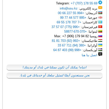
+7 (707) 178 55 69
Telegram:
بريد إلكتروني:
info@usu.kz
أذربيجان:
+994 55 227 66 00
جورجيا:
+995 577 44 77 99
كازاخستان:
+7 707 178 55 69
قيرغيزستان:
+996 (775) 07 57 37
ليتوانيا:
+370-670-58877
روسيا Max: +7 (906) 179 94 82
طاجيكستان:
+992 (92) 703 81 81
أوكرانيا:
+380 (94) 711 67 33
أوزبكستان:
+998 (99) 403 87 64
اتصل بنا هنا
انتباه! يمكنك أن تكون ممثلنا في بلدك أو مدينتك!
نحن مستعدون أيضًا لتمثيل سلعك أو خدماتك في بلدنا.