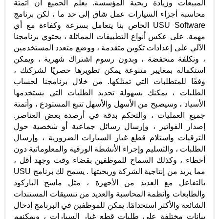
المبيعات وزيادة ربحية المؤسسة. يعلم الجميع أن أتمتة
محاسبة أجزاء السيارات عمل شاق إلى حد ما ، لكن برنامج
USU Software الخاص بنا يتعامل بسرعة وكفاءة مع أي
مهمة. على عكس أنواع التطبيقات المماثلة ، يحتوي برنامجنا
الآلي على إعدادات تكوين متقدمة ، ووضع متعدد المستخدمين
، وتكلفة منخفضة ، وبدون رسوم اشتراك شهرية ، ويمكن
استكماله بمعايير متنوعة يمكن تطويرها حصريًا لشركتك ،
وفقًا للمتطلبات التي تمتلكها. من خلال برنامجنا لحساب
الطلبات ، يمكنك بسهولة تحديد الطلبات التي يستخدمها
الأسياد ، وسيصبح من الأسهل والأسهل تتبع المستودع ، وأتمتة
جميع العمليات ، والتحكم بدقة في أرصدة بعض العناصر.
إصدار الفواتير ، وإرسال رسائل جماعية أو شخصية حول
الترقيات واستلام قطع غيار السيارات الضرورية ، وإرسال
الطلبات ، والتسليم وإجراء الأنشطة الورقية والمعلوماتية دون
أخطاء ، وكذلك السماح للموظفين بقضاء وقت وجهد أقل ،
مما يزيد من إنتاجية الشركة وربحيتها . يسمح لك برنامج USU
بالتفاعل مع العديد من الأجهزة ، مثل ماسح الباركود
والطابعات وأنظمة المحاسبة والعديد من تنسيقات المستندات
الشائعة والأكثر استخدامًا. يمكن للموظفين في البرنامج إدخال
بيانات مختلفة على طلبات قطع غيار السيارات ، ويمكنهم