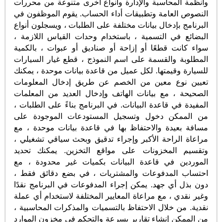
وأنظمة المحاسبة والإدارة وأنواع أخرى متنوعة من محررات
النصوص العامة وتطبيقات أداء الحساب. يقوم الموظفون في
البرنامج بإدخال بيانات مختلفة على الطلبات ، ويسجلون أنواع
البضائع في التسمية ، باستخدام وحدات القياس اللازمة ،
سواء كانت قطعًا أو إزاحة أو صناديق أو عبوات ، بالكمية
المطلوبة والقسمة على اسم النموذج ، قطع غيار السيارات
للسيارة وقيمتها. لكل عميل من قاعدة بيانات موحدة ، يمكنك
تعيين نوع معين من الخصم عن طريق إدخال المعلومات
الصحيحة ، مع بيانات الهاتف وإدخال العديد من المعلمات
المفيدة في قاعدة البيانات. في البرنامج بناءً على الطلبات ،
من الممكن دخول وتسجيل المستودعات الموجودة على
مسافة بعيدة والاحتفاظ بها في قاعدة بيانات موحدة ، مع
مراعاة الراحة الأكبر وإجراء تدقيق وبحث سياقي تشغيلي ،
وتقسيم المخزونات على مواقع التخزين. يمكنك تحديد
الموردين في قاعدة البيانات بكميات غير محدودة ، مع
احتساب المدفوعات والمشتريات ، في بضع دقائق فقط ،
دون بذل أي جهد. يمكن إجراء المدفوعات في البرنامج نقدًا
وغير نقدي ، مع مراعاة المعايير المختلفة لاستخدام أي عملة
نقدية. من خلال الاحتفاظ بالتسميات والمذكرات المحاسبية ،
من الممكن إنشاء تقارير بسرعة والتحكم في مخزون الموارد