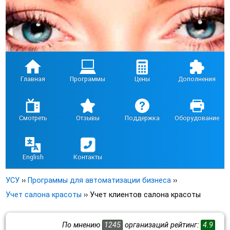
Главная
Программы
Цены
Дополнения
Смотреть
Отзывы
Поддержка
Оборудование
English
Контакты
УСУ
››
Программы для автоматизации бизнеса
››
Учет салона красоты
››
Учет клиентов салона красоты
По мнению
1245
организаций рейтинг:
4.9