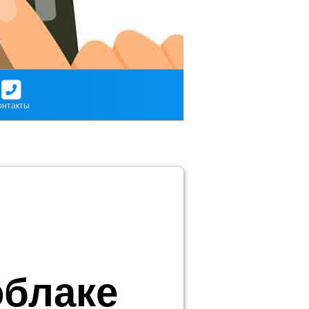
онтакты
облаке