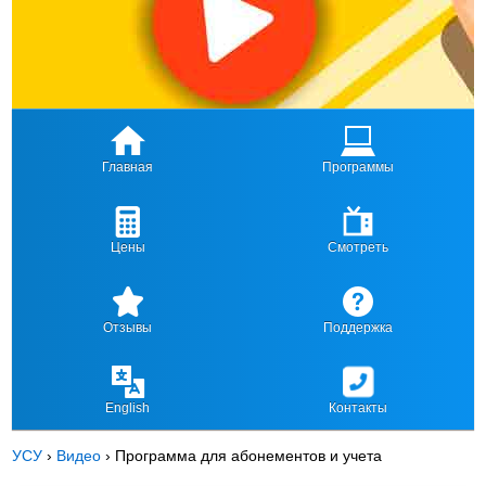
Главная
Программы
Цены
Смотреть
Отзывы
Поддержка
English
Контакты
УСУ
›
Видео
›
Программа для абонементов и учета