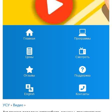
Главная
Программы
Цены
Смотреть
Отзывы
Поддержка
English
Контакты
УСУ
›
Видео
›