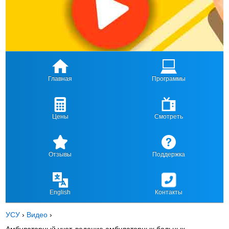
Главная
Программы
Цены
Смотреть
Отзывы
Поддержка
English
Контакты
УСУ
›
Видео
›