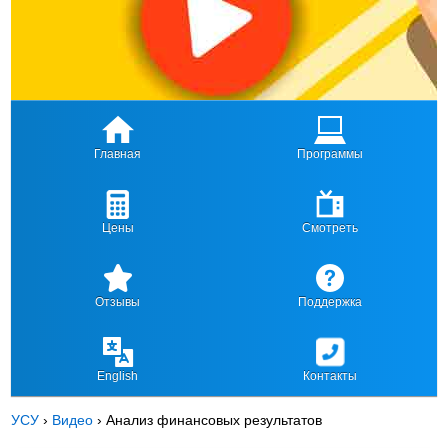
Главная
Программы
Цены
Смотреть
Отзывы
Поддержка
English
Контакты
УСУ
›
Видео
›
Анализ финансовых результатов