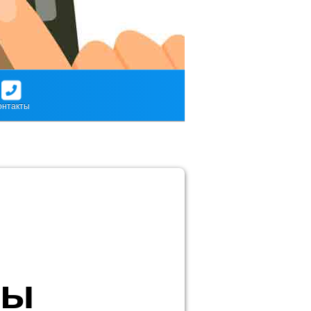
онтакты
ды