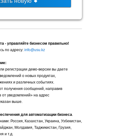
азать новую
та - управляйте бизнесом правильно!
сь по адресу:
info@usu.kz
ние:
ли регистрации демо-версии вы даете
уведомлений о новых продуктах,
жениях и различных событиях.
от получения сообщений, направив
з от уведомлений» на адрес
указан выше.
беспечения для автоматизации бизнеса
.
ами: Россия, Казахстан, Украина, Узбекистан,
айджан, Молдавия, Таджикистан, Грузия,
я и т.д.