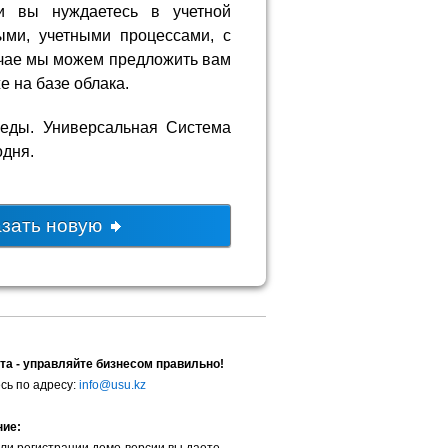
ли вы нуждаетесь в учетной
ми, учетными процессами, с
лучае мы можем предложить вам
е на базе облака.
седы. Универсальная Система
одня.
азать новую
та - управляйте бизнесом правильно!
сь по адресу:
info@usu.kz
ние:
ли регистрации демо-версии вы даете