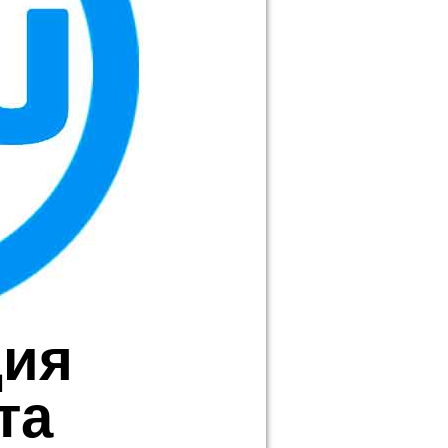
ция
та