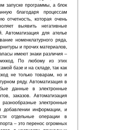
м запуске программы, а блок
анную благодаря процессам
ую отчетность, которая очень
воляет выявить негативные
. Автоматизация для ателье
вание номенклатурного ряда,
урнитуры и прочих материалов,
апасы имеют знаки различия –
трихкод. По любому из этих
мой базе и на складе, так как
код не только товарам, но и
турном ряду. Автоматизация в
юбые данные в электронные
тов, заказов. Автоматизация
ю разнообразные электронные
м добавлении информации, и
ести отдельные операции в
порта – это перенос огромных