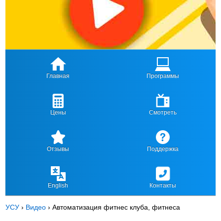
Главная
Программы
Цены
Смотреть
Отзывы
Поддержка
English
Контакты
УСУ
›
Видео
›
Автоматизация фитнес клуба, фитнеса