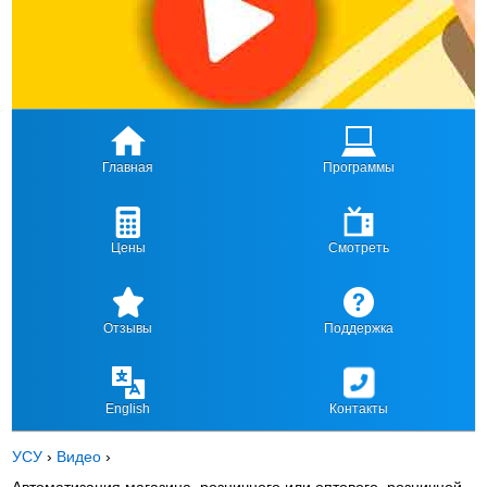
Главная
Программы
Цены
Смотреть
Отзывы
Поддержка
English
Контакты
УСУ
›
Видео
›