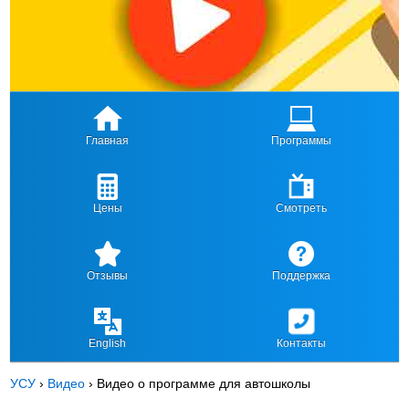
Главная
Программы
Цены
Смотреть
Отзывы
Поддержка
English
Контакты
УСУ
›
Видео
›
Видео о программе для автошколы