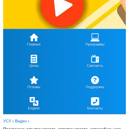
Главная
Программы
Цены
Смотреть
Отзывы
Поддержка
English
Контакты
УСУ
›
Видео
›