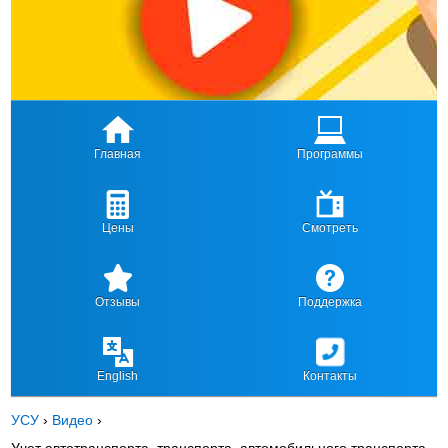
Главная
Программы
Цены
Смотреть
Отзывы
Поддержка
English
Контакты
УСУ
›
Видео
›