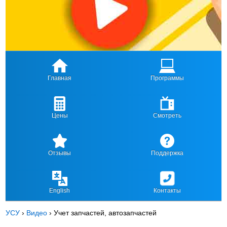
Главная
Программы
Цены
Смотреть
Отзывы
Поддержка
English
Контакты
УСУ
›
Видео
›
Учет запчастей, автозапчастей