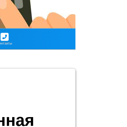
онтакты
нная